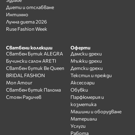
Диети и отслабване
Интимно
Лунна диета 2026
Ruse Fashion Week
Сватбени колекции
Оферти
Сватбен Бутик ALEGRA
Дамски дрехи
Бучински салон ARETI
Мъжки дрехи
Сватбен бутик Be Queen
Детски дрехи
BRIDAL FASHION
Текстил и прежди
Mon Amour
Аксесоари
Сватбен бутик Палома
Обувки
Стоян Радичев
Парфюмерия и
козметика
Машини и оборудване
Материали
Услуги
Работа