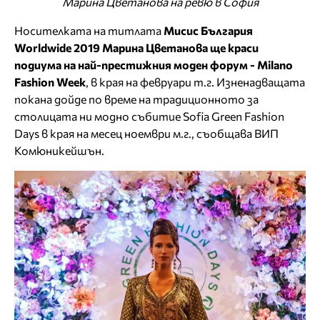
Марина Цветанова на ревю в София
Носителката на титлата
Мисис България
Worldwide 2019 Марина Цветанова ще краси
подиума на най-престижния моден форум - Milano
Fashion Week
, в края на февруари т.г. Изненадващата
покана дойде по време на традиционното за
столицата ни модно събитие Sofia Green Fashion
Days в края на месец ноември м.г., съобщава ВИП
Комюникейшън.