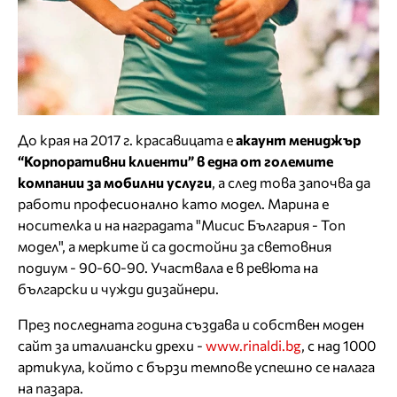
До края на 2017 г. красавицата е
акаунт мениджър
“Корпоративни клиенти” в една от големите
компании за мобилни услуги
, а след това започва да
работи професионално като модел. Марина е
носителка и на наградата "Мисис България - Топ
модел", а мерките й са достойни за световния
подиум - 90-60-90. Участвала е в ревюта на
български и чужди дизайнери.
През последната година създава и собствен моден
сайт за италиански дрехи -
www.rinaldi.bg
, с над 1000
артикула, който с бързи темпове успешно се налага
на пазара.