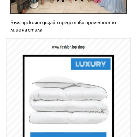
Българският дизайн представи пролетното
лице на стила