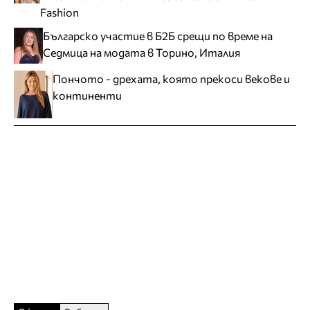
Fashion
Българско участие в Б2Б срещи по време на
Седмица на модата в Торино, Италия
Пончото - дрехата, която прекоси векове и
континенти