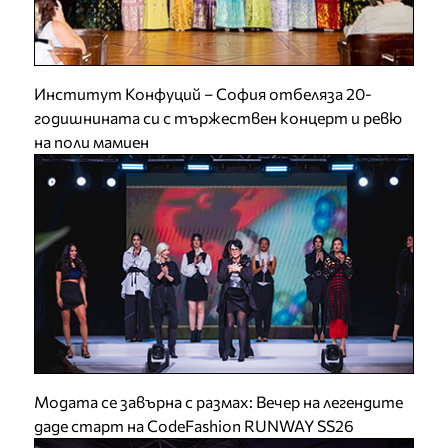
Институт Конфуций – София отбеляза 20-
годишнината си с тържествен концерт и ревю
на поли мамиен
Модата се завърна с размах: Вечер на легендите
даде старт на CodeFashion RUNWAY SS26