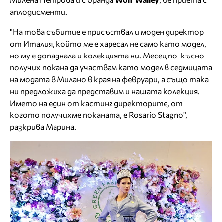
аплодисменти.
"На това събитие е присъствал и моден директор
от Италия, който ме е харесал не само като модел,
но му е допаднала и колекцията ни. Месец по-късно
получих покана да участвам като модел в седмицата
на модата в Милано в края на февруари, а също така
ни предложиха да представим и нашата колекция.
Името на един от кастинг директорите, от
когото получихме поканата, е Rosario Stagno",
разкрива Марина.