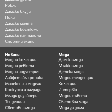
Рокли
Дамски блузи
Поли
Дамски манта
Дамски костюми
Дамски панталони
Спортни екипи
Новини
Мода
Модни колекции
Дамска мода
Модни ревюта
Мъжка мода
Модна индустрия
Детска мода
Лайфстайл хроника
Модни тенденции
Манекени и модели
Колекции
Конкурси и награди
Интервю
Млади дизайнери
Модни съвети
Тенденции
Световна мода
Световна мода
Мода за дома