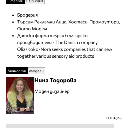
Оферти
Събития
Бродерия
Търсим Рекламни Лица, Хостеси, Промоутъри,
Фото Модели
Датска фирма търси български
производители - The Danish company,
Oliz/Koko-Nora seeks companies that can sew
together various sensory aid products
Личности
Модели
Нина Тодорова
Моден дизайнер
и още...