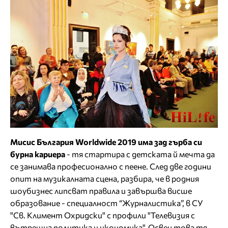
Мисис България Worldwide 2019 има зад гърба си
бурна кариера
- тя стартира с детската й мечта да
се занимава професионално с пеене. След две години
опит на музикалната сцена, разбира, че в родния
шоубизнес липсват правила и завършва висше
образование - специалност “Журналистика”, в СУ
"Св. Климент Охридски" с профили "Телевизия с
вътрешна политика и икономика". Освен това тя