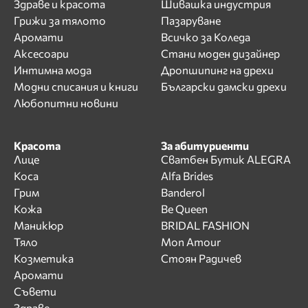
Здраве и красота
Шивашка индустрия
Грижи за тялото
Пазаруване
Аромати
Всичко за Коледа
Аксесоари
Стани моден дизайнер
Интимна мода
Дропшипинг на дрехи
Модни списания и книги
Български дамски дрехи
Любопитни новини
Красота
За абитуриенти
Лице
Сватбен Бутик ALEGRA
Коса
Alfa Brides
Грим
Banderol
Кожа
Be Queen
Маникюр
BRIDAL FASHION
Тяло
Mon Amour
Козметика
Стоян Радичев
Аромати
Съвети
Здраве