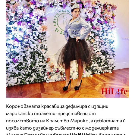
Коронованата красавица дефилира с изящни
марокански тоалети, представени от
посолството на Кралство Мароко, а дебютната й
изява като дизайнер съвместно с моделиерката
Милена Петрова и с бранда
Wolf Walley
, бе приета с