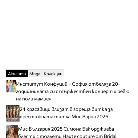
Акценти
Мода
Колекции
Институт Конфуций – София отбеляза 20-
годишнината си с тържествен концерт и ревю
на поли мамиен
24 красавици влизат в гореща битка за
престижната титла Мис Варна 2026
Мис България 2025 Симона Бакърджиева
блести с тоалети Haute couture от Bridal