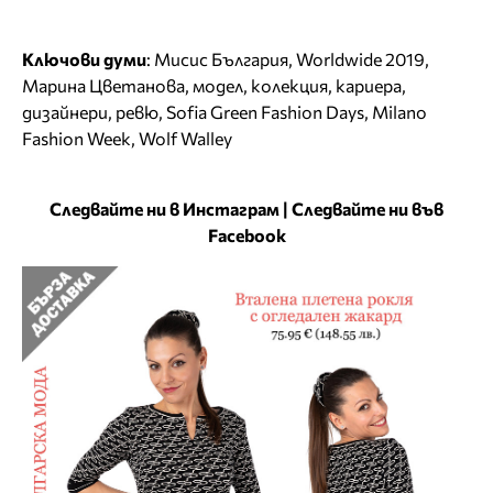
Ключови думи
:
Мисис България
,
Worldwide 2019
,
Марина Цветанова
,
модел
,
колекция
,
кариера
,
дизайнери
,
ревю
,
Sofia Green Fashion Days
,
Milano
Fashion Week
,
Wolf Walley
Следвайте ни в Инстаграм
|
Следвайте ни във
Facebook