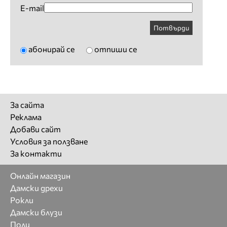
E-mail
Потвърди
абонирай се
отпиши се
За сайта
Реклама
Добави сайт
Условия за ползване
За контакти
Онлайн магазин
Дамски дрехи
Рокли
Дамски блузи
Поли