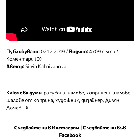
Публикувано:
02.12.2019 /
Видяно:
4709 пъти /
Коментари (0)
Автор:
Silvia Kabaivanova
Ключови думи
:
рисувани шалове
,
копринени шалове
,
шалове от коприна
,
художник
,
дизайнер
,
Дилян
Дочев-DiL
Следвайте ни в Инстаграм
|
Следвайте ни във
Facebook