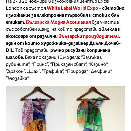
На 27 и 28 ноември в изложбения център Excel
London се състоя
White Label World Expo
- световно
изложение за електронна търговия и стоки с бял
етикет.
Българска Модна Асоциация
взе участие
със собствен щанд, на който представи
облекла и
аксесоари от различни
български производители
,
един от които художника-дизайнер Дилян Дочев-
DiL.
Той представи
ръчно рисувани копринени
шалове
. Бяха показани 10 модела: “Замъка и
рубините“, “Принс“, “Приказен свят“, “Казино“,
“Дракон“, „Шах“, “Графика“, “Природа“, “Делфини“,
“Мозайка“.