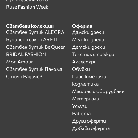
Ruse Fashion Week
Сватбени колекции
Оферти
Сватбен Бутик ALEGRA
Дамски дрехи
Бучински салон ARETI
Мъжки дрехи
Сватбен бутик Be Queen
Детски дрехи
BRIDAL FASHION
Текстил и прежди
Mon Amour
Аксесоари
Сватбен бутик Палома
Обувки
Стоян Радичев
Парфюмерия и
козметика
Машини и оборудване
Материали
Услуги
Работа
Други оферти
Добави оферта