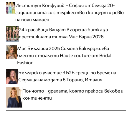
Институт Конфуций – София отбеляза 20-
годишнината си с тържествен концерт и ревю
на поли мамиен
24 красавици влизат в гореща битка за
престижната титла Мис Варна 2026
Мис България 2025 Симона Бакърджиева
блести с тоалети Haute couture от Bridal
Fashion
Българско участие в Б2Б срещи по време на
Седмица на модата в Торино, Италия
Пончото - дрехата, която прекоси векове и
континенти