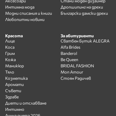
Аксесоари
Стани моден дизайнер
Интимна мода
Дропшипинг на дрехи
Модни списания и книги
Български дамски дрехи
Любопитни новини
Красота
За абитуриенти
Лице
Сватбен Бутик ALEGRA
Коса
Alfa Brides
Грим
Banderol
Кожа
Be Queen
Маникюр
BRIDAL FASHION
Тяло
Mon Amour
Козметика
Стоян Радичев
Аромати
Съвети
Здраве
Диети и отслабване
Интимно
Лунна диета 2026