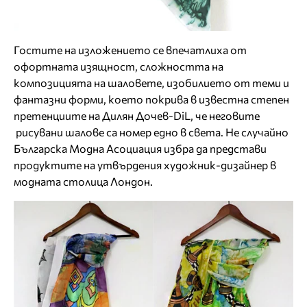
Гостите на изложението се впечатлиха от
офортната изящност, сложността на
композицията на шаловете, изобилието от теми и
фантазни форми, което покрива в известна степен
претенциите на Дилян Дочев-DiL, че неговите
рисувани шалове са номер едно в света. Не случайно
Българска Модна Асоциация избра да представи
продуктите на утвърдения художник-дизайнер в
модната столица Лондон.