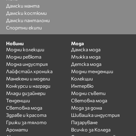
Дамски манта
Дамски костюми
Дамски панталони
Спортни екипи
Новини
Мода
Модни колекции
Дамска мода
Модни ревюта
Мъжка мода
Модна индустрия
Детска мода
Лайфстайл хроника
Модни тенденции
Манекени и модели
Колекции
Конкурси и награди
Интервю
Млади дизайнери
Модни съвети
Тенденции
Световна мода
Световна мода
Мода за дома
Здраве и красота
Шивашка индустрия
Грижи за тялото
Пазаруване
Аромати
Всичко за Коледа