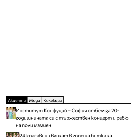
Акценти
Мода
Колекции
Институт Конфуций – София отбеляза 20-
годишнината си с тържествен концерт и ревю
на поли мамиен
24 красавици влизат в гореща битка за