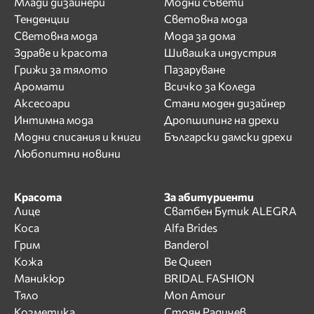
Млади дизайнери
Модни съвети
Тенденции
Световна мода
Световна мода
Мода за дома
Здраве и красота
Шивашка индустрия
Грижи за тялото
Пазаруване
Аромати
Всичко за Коледа
Аксесоари
Стани моден дизайнер
Интимна мода
Дропшипинг на дрехи
Модни списания и книги
Български дамски дрехи
Любопитни новини
Красота
За абитуриенти
Лице
Сватбен Бутик ALEGRA
Коса
Alfa Brides
Грим
Banderol
Кожа
Be Queen
Маникюр
BRIDAL FASHION
Тяло
Mon Amour
Козметика
Стоян Радичев