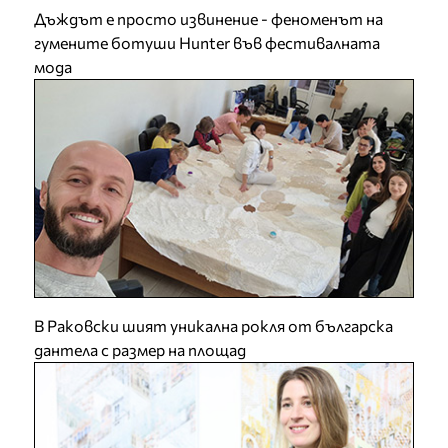
Дъждът е просто извинение - феноменът на
гумените ботуши Hunter във фестивалната
мода
В Раковски шият уникална рокля от българска
дантела с размер на площад