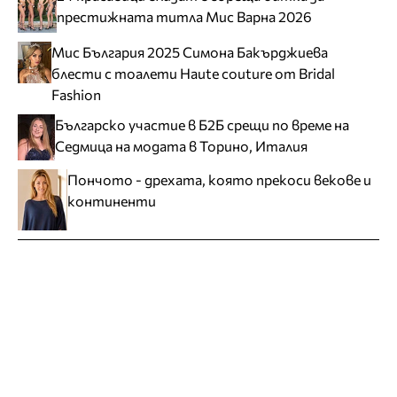
престижната титла Мис Варна 2026
Мис България 2025 Симона Бакърджиева
блести с тоалети Haute couture от Bridal
Fashion
Българско участие в Б2Б срещи по време на
Седмица на модата в Торино, Италия
Пончото - дрехата, която прекоси векове и
континенти