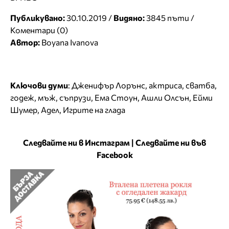
Публикувано:
30.10.2019 /
Видяно:
3845 пъти /
Коментари (0)
Автор:
Boyana Ivanova
Ключови думи
:
Дженифър Лорънс
,
актриса
,
сватба
,
годеж
,
мъж
,
съпрузи
,
Ема Стоун
,
Ашли Олсън
,
Ейми
Шумер
,
Адел
,
Игрите на глада
Следвайте ни в Инстаграм
|
Следвайте ни във
Facebook