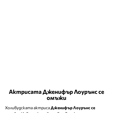
Актрисата Дженифър Лоурънс се
омъжи
Холивудската актриса
Дженифър Лоурънс се