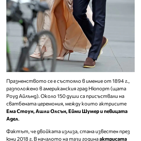
Празненството се е състояло в имение от 1894 г.,
разположено в американския град Нюпорт (щата
Роуд Айлънд). Около 150 души са присъствали на
сватбената церемония, между които актрисите
Ема Стоун, Ашли Олсън, Ейми Шумер и певицата
Адел
.
Фактът, че двойката излиза, стана известен през
юни 2018 г. В началото на тази година
актрисата