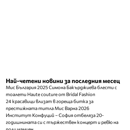
Най-четени новини за последния месец
Мис България 2025 Симона Бакърджиева блести с
тоалети Haute couture от Bridal Fashion
24 красавици влизат в гореща битка за
престижната титла Мис Варна 2026
Институт Конфуций – София отбеляза 20-
годишнината си с тържествен концерт и ревю на
поли мамиен