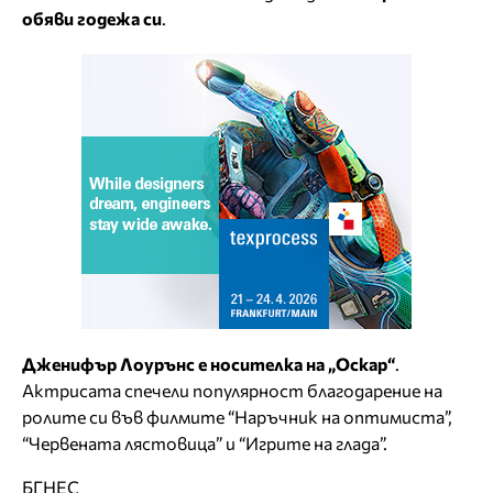
обяви годежа си
.
Дженифър Лоурънс е носителка на „Оскар“
.
Актрисата спечели популярност благодарение на
ролите си във филмите “Наръчник на оптимиста”,
“Червената лястовица” и “Игрите на глада”.
БГНЕС