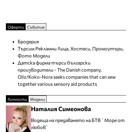
Оферти
Събития
Бродерия
Търсим Рекламни Лица, Хостеси, Промоутъри,
Фото Модели
Датска фирма търси български
производители - The Danish company,
Oliz/Koko-Nora seeks companies that can sew
together various sensory aid products
Личности
Модели
Наталия Симеонова
Водеща на предаването на БТВ `Море от
любов`