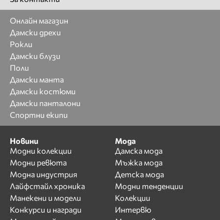
Онлайн магазин
Дамски дрехи
Рокли
Дамски блузи
Поли
Дамски манта
Дамски костюми
Дамски панталони
Спортни екипи
Новини
Мода
Модни колекции
Дамска мода
Модни ревюта
Мъжка мода
Модна индустрия
Детска мода
Лайфстайл хроника
Модни тенденции
Манекени и модели
Колекции
Конкурси и награди
Интервю