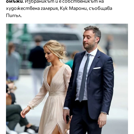
омъжи
. Избраникът й е собственикът на
художествена галерия, Кук Марони, съобщава
Пипъл.