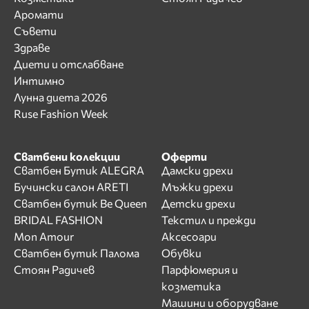
Аромати
Съвети
Здраве
Диети и отслабване
Интимно
Лунна диета 2026
Ruse Fashion Week
Сватбени колекции
Оферти
Сватбен Бутик ALEGRA
Дамски дрехи
Бучински салон ARETI
Мъжки дрехи
Сватбен бутик Be Queen
Детски дрехи
BRIDAL FASHION
Текстил и прежди
Mon Amour
Аксесоари
Сватбен бутик Палома
Обувки
Стоян Радичев
Парфюмерия и
козметика
Машини и оборудване