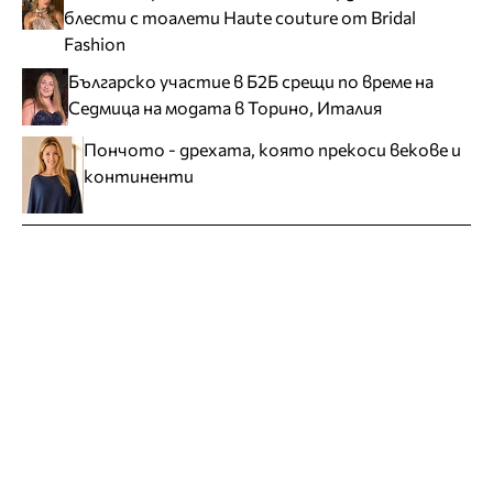
блести с тоалети Haute couture от Bridal
Fashion
Българско участие в Б2Б срещи по време на
Седмица на модата в Торино, Италия
Пончото - дрехата, която прекоси векове и
континенти