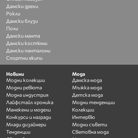
Дамски дрехи
Рокли
Дамски блузи
Поли
Дамски манта
Дамски костюми
Дамски панталони
Спортни екипи
Новини
Мода
Модни колекции
Дамска мода
Модни ревюта
Мъжка мода
Модна индустрия
Детска мода
Лайфстайл хроника
Модни тенденции
Манекени и модели
Колекции
Конкурси и награди
Интервю
Млади дизайнери
Модни съвети
Тенденции
Световна мода