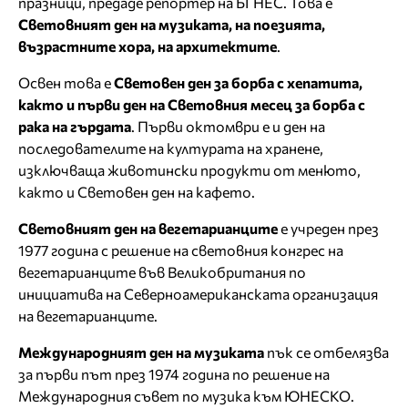
празници, предаде репортер на БГНЕС. Това е
Световният ден на музиката, на поезията,
възрастните хора, на архитектите
.
Освен това е
Световен ден за борба с хепатита,
както и първи ден на Световния месец за борба с
рака на гърдата
. Първи октомври е и ден на
последователите на културата на хранене,
изключваща животински продукти от менюто,
както и Световен ден на кафето.
Световният ден на вегетарианците
е учреден през
1977 година с решение на световния конгрес на
вегетарианците във Великобритания по
инициатива на Северноамериканската организация
на вегетарианците.
Международният ден на музиката
пък се отбелязва
за първи път през 1974 година по решение на
Международния съвет по музика към ЮНЕСКО.