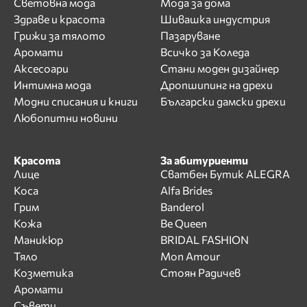
Световна мода
Мода за дома
Здраве и красота
Шивашка индустрия
Грижи за тялото
Пазаруване
Аромати
Всичко за Коледа
Аксесоари
Стани моден дизайнер
Интимна мода
Дропшипинг на дрехи
Модни списания и книги
Български дамски дрехи
Любопитни новини
Красота
За абитуриенти
Лице
Сватбен Бутик ALEGRA
Коса
Alfa Brides
Грим
Banderol
Кожа
Be Queen
Маникюр
BRIDAL FASHION
Тяло
Mon Amour
Козметика
Стоян Радичев
Аромати
Съвети