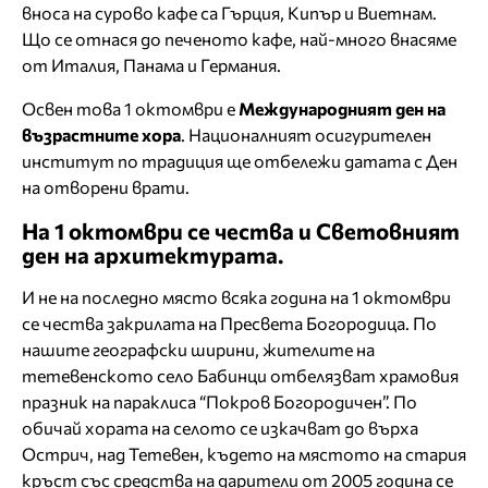
вноса на сурово кафе са Гърция, Кипър и Виетнам.
Що се отнася до печеното кафе, най-много внасяме
от Италия, Панама и Германия.
Освен това 1 октомври е
Международният ден на
възрастните хора
. Националният осигурителен
институт по традиция ще отбележи датата с Ден
на отворени врати.
На 1 октомври се чества и Световният
ден на архитектурата.
И не на последно място всяка година на 1 октомври
се чества закрилата на Пресвета Богородица. По
нашите географски ширини, жителите на
тетевенското село Бабинци отбелязват храмовия
празник на параклиса “Покров Богородичен”. По
обичай хората на селото се изкачват до върха
Острич, над Тетевен, където на мястото на стария
кръст със средства на дарители от 2005 година се