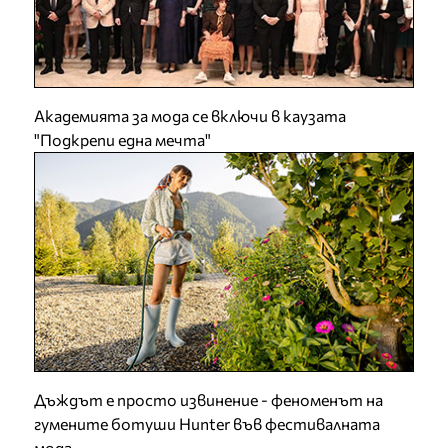
Академията за мода се включи в каузата
"Подкрепи една мечта"
Дъждът е просто извинение - феноменът на
гумените ботуши Hunter във фестивалната
мода