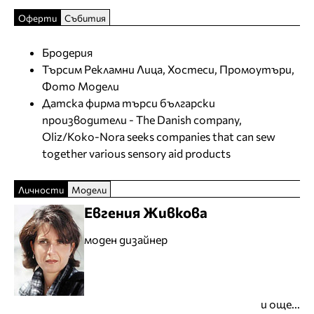
Оферти
Събития
Бродерия
Търсим Рекламни Лица, Хостеси, Промоутъри,
Фото Модели
Датска фирма търси български
производители - The Danish company,
Oliz/Koko-Nora seeks companies that can sew
together various sensory aid products
Личности
Модели
Евгения Живкова
моден дизайнер
и още...