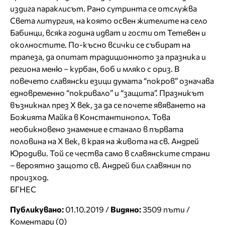
издига параклисът. Рано сутринта се отслужва
Света литургия, на която освен жителите на село
Бабинци, всяка година идват и гости от Тетевен и
околностите. По-късно всички се събират на
трапеза, да опитат традиционното за празника и
региона меню – курбан, боб и мляко с ориз. В
повечето славянски езици думата “покров” означава
едновременно “покривало” и “защита”. Празникът
възникнал през X век, за да се почете явяването на
Божията Майка в Константинопол. Това
необикновено знамение е станало в първата
половина на Х век, в края на живота на св. Андрей
Юродиви. Той се чества само в славянските страни
– вероятно защото св. Андрей бил славянин по
произход.
БГНЕС
Публикувано:
01.10.2019 /
Видяно:
3509 пъти /
Коментари (0)