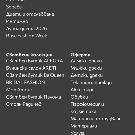
Здраве
Диети и отслабване
Интимно
Лунна диета 2026
Ruse Fashion Week
Сватбени колекции
Оферти
Сватбен Бутик ALEGRA
Дамски дрехи
Бучински салон ARETI
Мъжки дрехи
Сватбен бутик Be Queen
Детски дрехи
BRIDAL FASHION
Текстил и прежди
Mon Amour
Аксесоари
Сватбен бутик Палома
Обувки
Стоян Радичев
Парфюмерия и
козметика
Машини и оборудване
Материали
Услуги