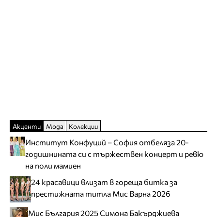
Акценти
Мода
Колекции
Институт Конфуций – София отбеляза 20-
годишнината си с тържествен концерт и ревю
на поли мамиен
24 красавици влизат в гореща битка за
престижната титла Мис Варна 2026
Мис България 2025 Симона Бакърджиева