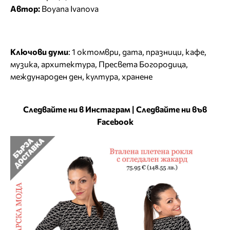
Автор:
Boyana Ivanova
Ключови думи
:
1 октомври
,
дата
,
празници
,
кафе
,
музика
,
архитектура
,
Пресвета Богородица
,
международен ден
,
култура
,
хранене
Следвайте ни в Инстаграм
|
Следвайте ни във
Facebook