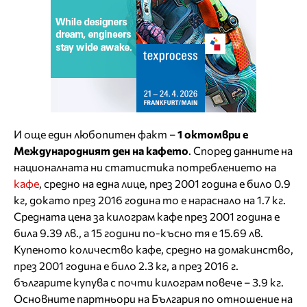
И още един любопитен факт –
1 октомври е
Международният ден на кафето
. Според данните на
националната ни статистика потреблението на
кафе
, средно на една лице, през 2001 година е било 0.9
кг, докато през 2016 година то е нараснало на 1.7 кг.
Средната цена за килограм кафе през 2001 година е
била 9.39 лв., а 15 години по-късно тя е 15.69 лв.
Купеното количество кафе, средно на домакинство,
през 2001 година е било 2.3 кг, а през 2016 г.
българите купува с почти килограм повече – 3.9 кг.
Основните партньори на България по отношение на