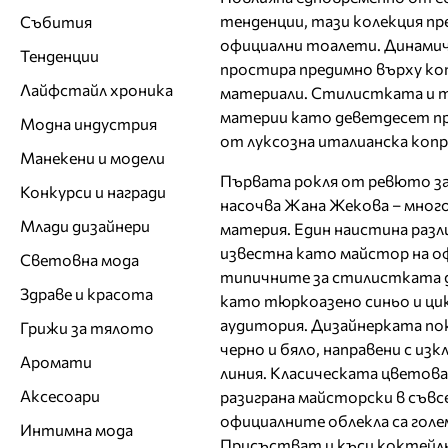
тенденции, тази колекция пр
Събития
официални тоалети. Динамич
Тенденции
простира предимно върху коп
Лайфстайл хроника
материали. Стилистката и то
материи като деветдесет пр
Модна индустрия
от луксозна италианска копр
Манекени и модели
Първата рокля от ревюто за
Конкурси и награди
насочва Жана Жекова – много
Млади дизайнери
материя. Един наистина разл
известна като майстор на 
Световна мода
типичните за стилистката д
Здраве и красота
като тюркоазено синьо и цик
аудитория. Дизайнерката по
Грижи за тялото
черно и бяло, направени с и
Аромати
линия. Класическата цветова
Аксесоари
разиграна майсторски в съвсе
официалните облекла са голе
Интимна мода
Присъстват и къси коктейлни