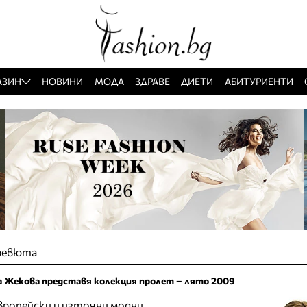
АЗИН
НОВИНИ
МОДА
ЗДРАВЕ
ДИЕТИ
АБИТУРИЕНТИ
ревюта
 Жекова представя колекция пролет – лято 2009
вропейски и източни модни