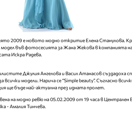
лято 2009 е новото модно откритие Елена Станулова. К
о модел във фотосесията за Жана Жекова в компанията н
сата Искра Радева.
илистите Джулия Ангелова и Васил Атанасов създадоха сп
а всички модели. Нарича се “Simple beauty”. Съгласно всич
ия ще бъде най-актуална през идната пролет.
ена на модно ревю на 05.02.2009 от 19 часа в Централен 
ка - Амалия Тинчева.