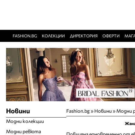
FASHION.BG
КОЛЕКЦИИ
ДИРЕКТОРИЯ
ОФЕРТИ
МАГ
Новини
Fashion.bg
»
Новини
»
Модни 
Модни колекции
Жана
Модни ревюта
Повлияна едновременно от е