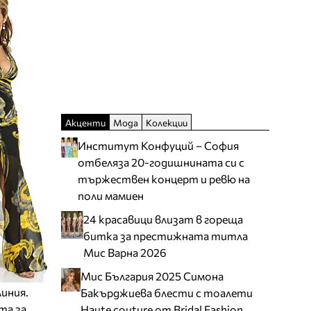
Акценти
Мода
Колекции
Институт Конфуций – София
отбеляза 20-годишнината си с
тържествен концерт и ревю на
поли мамиен
24 красавици влизат в гореща
битка за престижната титла
Мис Варна 2026
Мис България 2025 Симона
иния.
Бакърджиева блести с тоалети
та за
Haute couture от Bridal Fashion