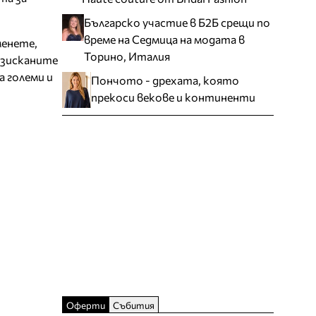
Българско участие в Б2Б срещи по
време на Седмица на модата в
менете,
Торино, Италия
изисканите
 големи и
Пончото - дрехата, която
прекоси векове и континенти
Оферти
Събития