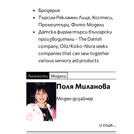
Бродерия
Търсим Рекламни Лица, Хостеси,
Промоутъри, Фото Модели
Датска фирма търси български
производители - The Danish
company, Oliz/Koko-Nora seeks
companies that can sew together
various sensory aid products
Личности
Модели
Поля Миланова
Моден дизайнер
и още...