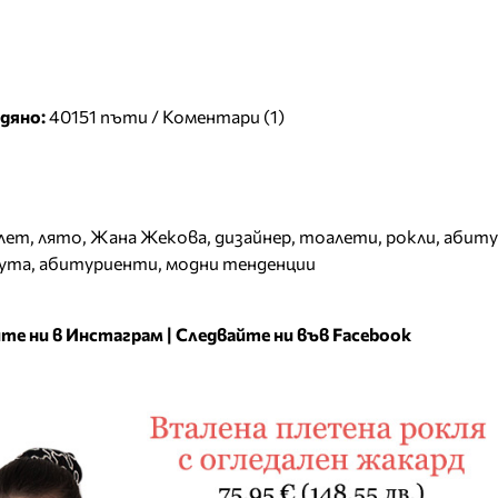
дяно:
40151 пъти /
Коментари (1)
лет
,
лято
,
Жана Жекова
,
дизайнер
,
тоалети
,
рокли
,
абиту
ута
,
абитуриенти
,
модни тенденции
те ни в Инстаграм
|
Следвайте ни във Facebook