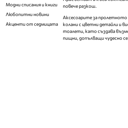
Модни списания и книги
повече разкош.
Любопитни новини
Аксесоарите за пролетното 
Акценти от седмицата
колани с цветни детайли и в
тоалети, като създава възмо
пищни, допълващи чудесно се