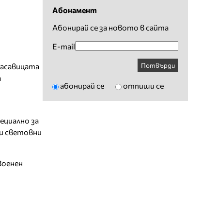
Абонамент
Абонирай се за новото в сайта
E-mail
Потвърди
расавицата
а
абонирай се
отпиши се
ециално за
ки световни
Военен