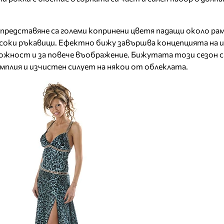
представяне са големи копринени цветя падащи около ра
исоки ръкавици. Ефектно бижу завършва концепцията на 
жност и за повече въображение. Бижутата този сезон са
мплия и изчистен силует на някои от облеклата.