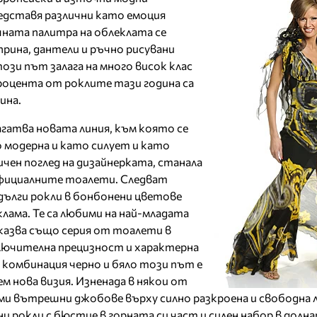
едставя различни като емоция
ната палитра на облеклата се
рина, дантели и ръчно рисувани
зи път залага на много висок клас
оцента от роклите тази година са
ина.
гатва новата линия, към която се
 модерна и като силует и като
ичен поглед на дизайнерката, станала
официалните тоалети. Следват
ълги рокли в бонбонени цветове
лама. Те са любими на най-младата
казва също серия от тоалети в
зключителна прецизност и характерна
 комбинация черно и бяло този път е
м нова визия. Изненада в някои от
ми вътрешни джобове върху силно разкроена и свободна л
 рокли с бюстие в горната си част и силен набор в долна