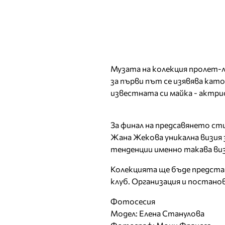
Музата на колекция пролет-
за първи път се изявява кат
известната си майка - актри
За финал на предсавянето ст
Жана Жекова уникална визия з
тенденции именно такава виз
Колекцията ще бъде представ
клуб. Организация и постанов
Фотосесия
Модел: Елена Станулова