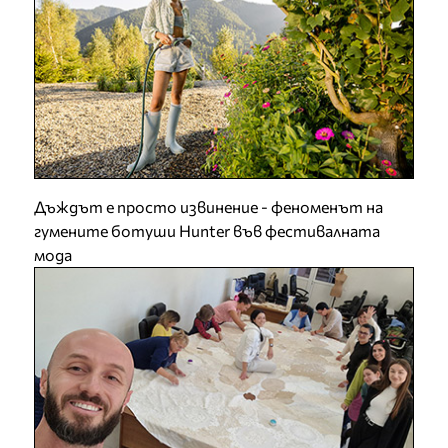
Дъждът е просто извинение - феноменът на
гумените ботуши Hunter във фестивалната
мода