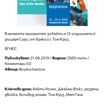
В момента приоритет за Кейти е 13-годишната й
дъщеря Сури, от брака й с Том Круз.
БГНЕС
Публикувано:
21.08.2019 /
Видяно:
2565 пъти /
Коментари (0)
Автор:
Boyana Ivanova
Ключови думи
:
Кейти Холмс
,
Джейми Фокс
,
раздяла
,
двойка
,
Холивуд
,
роман
,
Том Круз
,
Мет Гала