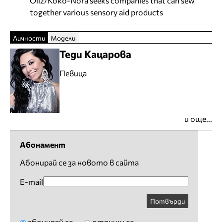
Oliz/Koko-Nora seeks companies that can sew
together various sensory aid products
Личности
Модели
Теди Кацарова
Певица
и още...
Абонамент
Абонирай се за новото в сайта
E-mail
Потвърди
абонирай се
отпиши се