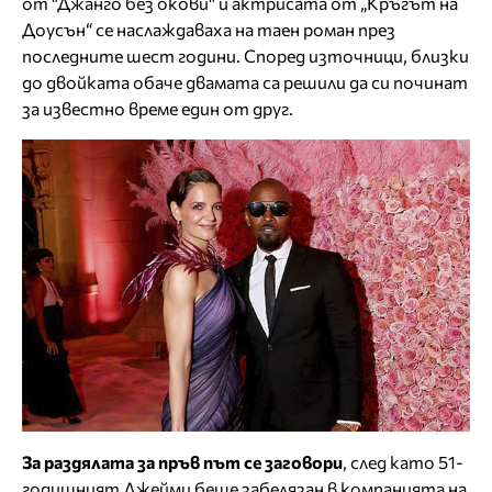
от "Джанго без окови" и актрисата от „Кръгът на
Доусън“ се наслаждаваха на таен роман през
последните шест години. Според източници, близки
до двойката обаче двамата са решили да си починат
за известно време един от друг.
За раздялата за пръв път се заговори
, след като 51-
годишният Джейми беше забелязан в компанията на