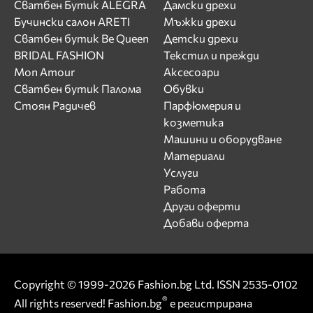
Сватбен Бутик ALEGRA
Дамски дрехи
Бучински салон ARETI
Мъжки дрехи
Сватбен бутик Be Queen
Детски дрехи
BRIDAL FASHION
Текстил и прежди
Mon Amour
Аксесоари
Сватбен бутик Палома
Обувки
Стоян Радичев
Парфюмерия и
козметика
Машини и оборудване
Материали
Услуги
Работа
Други оферти
Добави оферта
Copyright © 1999-2026 Fashion.bg Ltd. ISSN 2535-0102
®
All rights reserved! Fashion.bg
е регистрирана