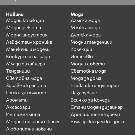
Новини
Мода
Модни колекции
Дамска мода
Модни ревюта
Мъжка мода
Модна индустрия
Детска мода
Лайфстайл хроника
Модни тенденции
Манекени и модели
Колекции
Конкурси и награди
Интервю
Млади дизайнери
Модни съвети
Тенденции
Световна мода
Световна мода
Мода за дома
Здраве и красота
Шивашка индустрия
Грижи за тялото
Пазаруване
Аромати
Всичко за Коледа
Аксесоари
Стани моден дизайнер
Интимна мода
Дропшипинг на дрехи
Модни списания и книги
Български дамски дрехи
Любопитни новини