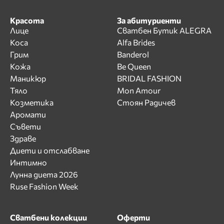
Красота
За абитуриенти
Лице
Сватбен Бутик ALEGRA
Коса
Alfa Brides
Грим
Banderol
Кожа
Be Queen
Маникюр
BRIDAL FASHION
Тяло
Mon Amour
Козметика
Стоян Радичев
Аромати
Съвети
Здраве
Диети и отслабване
Интимно
Лунна диета 2026
Ruse Fashion Week
Сватбени колекции
Оферти