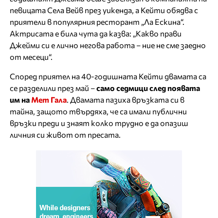
певицата Села Вейв през уикенда, а Кейти обядва с
приятели в популярния ресторант „Ла Ескина“.
Актрисата е била чута да казва: „Какво прави
Джейми си е лично негова работа – ние не сме заедно
от месеци“.
Според приятел на 40-годишната Кейти двамата са
се разделили през май –
само седмици след появата
им на
Мет Гала
. Двамата пазиха връзката си в
тайна, защото твърдяха, че са имали публични
връзки преди и знаят колко трудно е да опазиш
личния си живот от пресата.