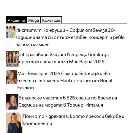
Акценти
Мода
Колекции
Институт Конфуций – София отбеляза 20-
годишнината си с тържествен концерт и ревю
на поли мамиен
24 красавици влизат в гореща битка за
престижната титла Мис Варна 2026
Мис България 2025 Симона Бакърджиева
блести с тоалети Haute couture от Bridal
Fashion
Българско участие в Б2Б срещи по време на
Седмица на модата в Торино, Италия
Пончото - дрехата, която прекоси векове и
континенти