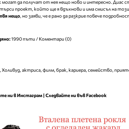
 могат да получат от нея нещо ново и интересно. Диас сп
търси проект, който ще я вдъхнови и има смисъл на тоз
твя нещо
, но заяви, че е рано да разкрие повече подробнос
дяно:
1990 пъти /
Коментари (0)
,
Холивуд
,
актриса
,
филм
,
брак
,
кариера
,
семейство
,
прият
те ни в Инстаграм
|
Следвайте ни във Facebook