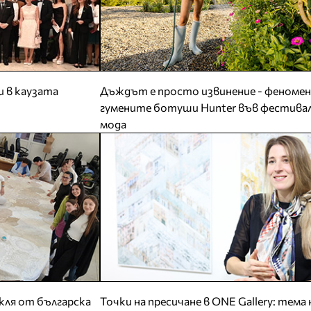
и в каузата
Дъждът е просто извинение - феноме
гумените ботуши Hunter във фестива
мода
кля от българска
Точки на пресичане в ONE Gallery: тема