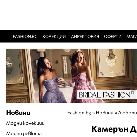
FASHION.BG
КОЛЕКЦИИ
ДИРЕКТОРИЯ
ОФЕРТИ
МАГ
Новини
Fashion.bg
»
Новини
»
Любопи
Модни колекции
Камерън Д
Модни ревюта