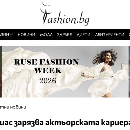
АЗИН
НОВИНИ
МОДА
ЗДРАВЕ
ДИЕТИ
АБИТУРИЕНТИ
тни новини
иас зарязва актьорската кариер