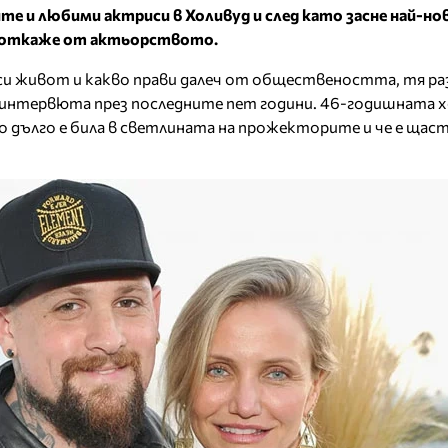
те и любими актриси в Холивуд и след като засне най-но
 се откаже от актьорството.
си живот и какво прави далеч от обществеността, тя раз
 интервюта през последните пет години. 46-годишната х
о дълго е била в светлината на прожекторите и че е щаст