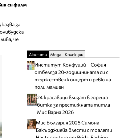
вия си филм
казва за
оливудска
лива, че
Акценти
Мода
Колекции
Институт Конфуций – София
отбеляза 20-годишнината си с
тържествен концерт и ревю на
поли мамиен
24 красавици влизат в гореща
битка за престижната титла
Мис Варна 2026
Мис България 2025 Симона
Бакърджиева блести с тоалети
Haute couture от Bridal Fashion