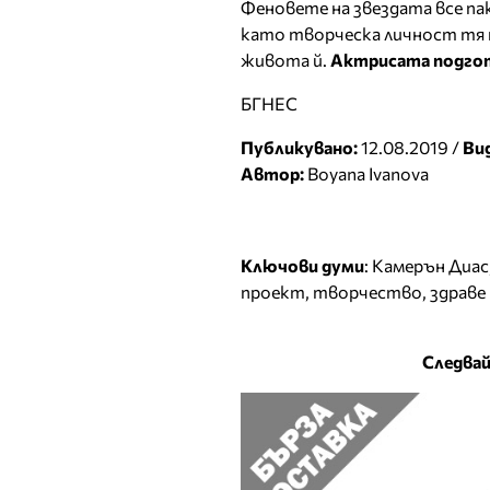
Феновете на звездата все пак
като творческа личност тя 
живота й.
Актрисата подго
БГНЕС
Публикувано:
12.08.2019 /
Ви
Автор:
Boyana Ivanova
Ключови думи
:
Камерън Диас
проект
,
творчество
,
здраве
Следвай