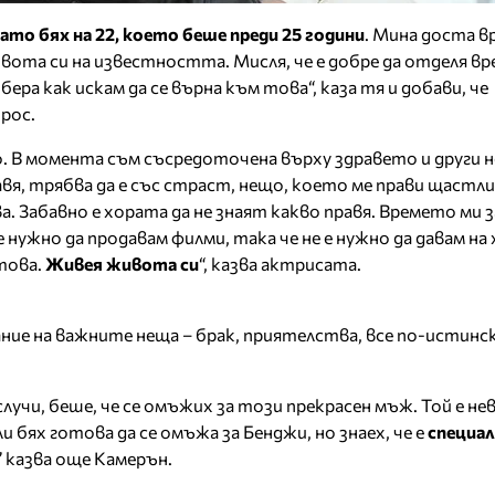
ато бях на 22, което беше преди 25 години
. Мина доста в
ота си на известността. Мисля, че е добре да отделя вре
збера как искам да се върна към това“, каза тя и добави, че
рос.
. В момента съм съсредоточена върху здравето и други н
авя, трябва да е със страст, нещо, което ме прави щастли
. Забавно е хората да не знаят какво правя. Времето ми 
е нужно да продавам филми, така че не е нужно да давам на
 това.
Живея живота си
“, казва актрисата.
ние на важните неща – брак, приятелства, все по-истинск
лучи, беше, че се омъжих за този прекрасен мъж. Той е н
и бях готова да се омъжа за Бенджи, но знаех, че е
специал
” казва още Камерън.