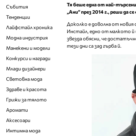
Тя беше една от най-търсени
Събития
„Ани“ през 2014 г., реши да
Тенденции
Доколко е доволна от новия 
Лайфстайл хроника
Инстайл, едно от малкото й
Модна индустрия
звезда обясни, че достатъчн
тези дни са зад гърба й.
Манекени и модели
Конкурси и награди
Млади дизайнери
Световна мода
Здраве и красота
Грижи за тялото
Аромати
Аксесоари
Интимна мода