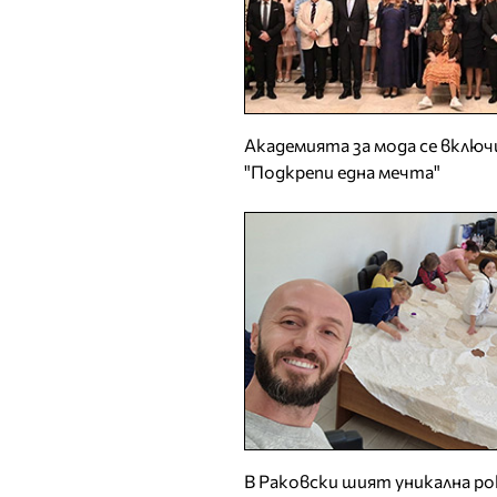
Академията за мода се включ
"Подкрепи една мечта"
В Раковски шият уникална ро