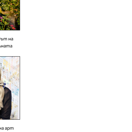
нът на
лната
 на арт