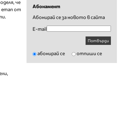
оделя, че
Абонамент
и етап от
ти.
Абонирай се за новото в сайта
E-mail
Потвърди
абонирай се
отпиши се
ели
,