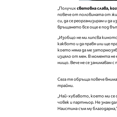
„Получих
световна слава, ког
повече от половината от жив
си, да се реорганизирам и да и
връщането все още е под въп
„Изобщо не ми липсва киното
каквото и да правя или ще пр
което няма да ме затормозява
изцяло от мен. В момента не 
нищо. Вече не се занимавам с
Сега тя обръща повече внима
трайни.
„Най-хубавото, което ми се с
човек и партньор. Не знам дал
Наистина съм му благодарна,