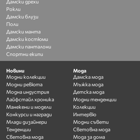
Дамски дрехи
Рокли
Дамски блузи
Поли
Дамски манта
Дамски костюми
Дамски панталони
Спортни екипи
Новини
Мода
Модни колекции
Дамска мода
Модни ревюта
Мъжка мода
Модна индустрия
Детска мода
Лайфстайл хроника
Модни тенденции
Манекени и модели
Колекции
Конкурси и награди
Интервю
Млади дизайнери
Модни съвети
Тенденции
Световна мода
Световна мода
Мода за дома