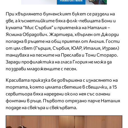
При хвърлянето булченският букет се раздели на
две, а късметлийките бяха фолк-певицата Бони и
кумата “Мис Сърбия” и приятелка на Наталия –
Ясмина Обрадович. Жартиера, хвърлен от Джорди
попадна в ръцете на общ приятел от Англия. Гости
от цял свят (Гърция, Сърбия, ЮАР, Италия, Израел)
танцуваха на песните на Преслава и Тони Стораро.
Заради профилактика на гласа Глория не можа да
поздрави младоженците с песен.
Красивата приказка бе довършена с изнасянето на
тортата, която цялата светеше в свещички, а 15
сервитьора бяха наредени около нея със огнени
фонтани в ръце. Първото отрязано парче Наталия
подаде на свекъра и свекървата.