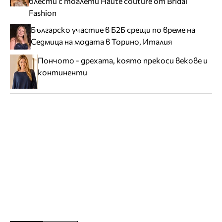
блести с тоалети Haute couture от Bridal
Fashion
Българско участие в Б2Б срещи по време на
Седмица на модата в Торино, Италия
Пончото - дрехата, която прекоси векове и
континенти