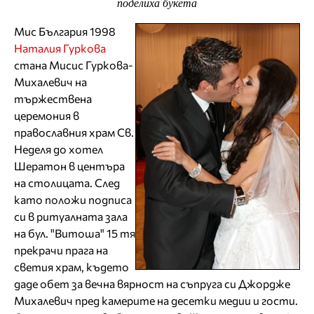
поделиха букета
Мис България 1998
Наталия Гуркова
стана Мисис Гуркова-
Михалевич на
тържествена
церемония в
православния храм Св.
Неделя до хотел
Шератон в центъра
на столицата. След
като положи подписа
си в ритуалната зала
на бул. "Витоша" 15 тя
прекрачи прага на
светия храм, където
даде обет за вечна вярност на съпруга си Джордже
Михалевич пред камерите на десетки медии и гости.