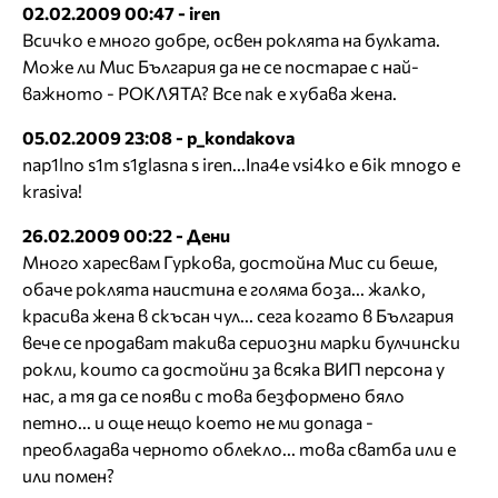
02.02.2009 00:47 - iren
Всичко е много добре, освен роклята на булката.
Може ли Мис България да не се постарае с най-
важното - РОКЛЯТА? Все пак е хубава жена.
05.02.2009 23:08 - p_kondakova
nap1lno s1m s1glasna s iren...Ina4e vsi4ko e 6ik mnogo e
krasiva!
26.02.2009 00:22 - Дени
Много харесвам Гуркова, достойна Мис си беше,
обаче роклята наистина е голяма боза... жалко,
красива жена в скъсан чул... сега когато в България
вече се продават такива сериозни марки булчински
рокли, които са достойни за всяка ВИП персона у
нас, а тя да се появи с това безформено бяло
петно... и още нещо което не ми допада -
преобладава черното облекло... това сватба или е
или помен?