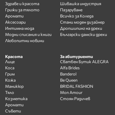
Здраве и красота
Шивашка индустрия
Грижи за тялото
Пазаруване
Аромати
Всичко за Коледа
Аксесоари
Стани моден дизайнер
Интимна мода
Дропшипинг на дрехи
Модни списания и книги
Български дамски дрехи
Любопитни новини
Красота
За абитуриенти
Лице
Сватбен Бутик ALEGRA
Коса
Alfa Brides
Грим
Banderol
Кожа
Be Queen
Маникюр
BRIDAL FASHION
Тяло
Mon Amour
Козметика
Стоян Радичев
Аромати
Съвети