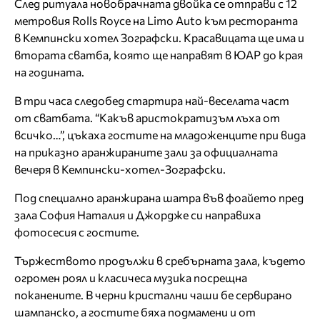
След ритуала новобрачната двойка се отправи с 12
метровия Rolls Royce на Limo Auto към ресторанта
в Кемпински хотел Зографски. Красавицата ще има и
втората сватба, която ще направят в ЮАР до края
на годината.
В три часа следобед стартира най-веселата част
от сватбата. “Какъв аристократизъм лъха от
всичко…”, цъкаха гостите на младоженците при вида
на приказно аранжираните зали за официалната
вечеря в Кемпински-хотел-Зографски.
Под специално аранжирана шатра във фоайето пред
зала София Наталия и Джордже си направиха
фотосесия с гостите.
Тържеството продължи в сребърната зала, където
огромен роял и класичеса музика посрещна
поканените. В черни кристални чаши бе сервирано
шампанско, а гостите бяха подмамени и от