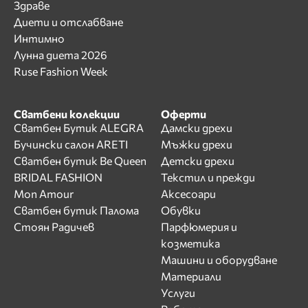
Здраве
Диети и отслабване
Интимно
Лунна диета 2026
Ruse Fashion Week
Сватбени колекции
Оферти
Сватбен Бутик ALEGRA
Дамски дрехи
Бучински салон ARETI
Мъжки дрехи
Сватбен бутик Be Queen
Детски дрехи
BRIDAL FASHION
Текстил и прежди
Mon Amour
Аксесоари
Сватбен бутик Палома
Обувки
Стоян Радичев
Парфюмерия и
козметика
Машини и оборудване
Материали
Услуги