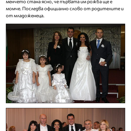
менчето стана ясно, че първата им рожба ще е
момче. Последва официално слово от родителите и
от младоженеца.