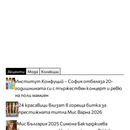
Акценти
Мода
Колекции
Институт Конфуций – София отбеляза 20-
годишнината си с тържествен концерт и ревю
на поли мамиен
24 красавици влизат в гореща битка за
престижната титла Мис Варна 2026
Мис България 2025 Симона Бакърджиева