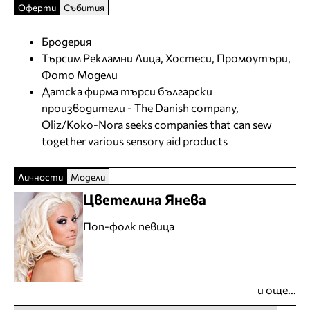
Оферти
Събития
Бродерия
Търсим Рекламни Лица, Хостеси, Промоутъри,
Фото Модели
Датска фирма търси български
производители - The Danish company,
Oliz/Koko-Nora seeks companies that can sew
together various sensory aid products
Личности
Модели
Цветелина Янева
Поп-фолк певица
и още...