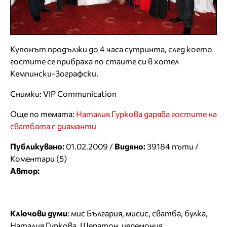
Купонът продължи до 4 часа сутринта, след което
гостите се прибраха по стаите си в хотел
Кемпински-Зографски.
Снимки: VIP Communication
Още по темата:
Наталия Гуркова дарява гостите на
сватбата с диаманти
Публикувано:
01.02.2009 /
Видяно:
39184 пъти /
Коментари (5)
Автор:
Ключови думи
:
мис България
,
мисис
,
сватба
,
булка
,
Наталия Гуркова
,
Шератон
,
церемония