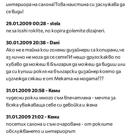
интериора на салона!Това наистина си заслужава да
се види!
29.01.2009 00:28 - stela
ne sa loshi roklite, no kopira golemite dizajneri.
30.01.2009 20:38 - Dani
Ако не е тайна кои големи дизайнери са копирани,че
аз лично не мога да се сетя?И нещо друго:какво по
хубаво да можеш в България да можеш да видиш или
да си купиш рокля на български дизайнер която да
изглежда сякаш е от Меката на модата???
31.01.2009 20:58 - Кеми
чудесни рокли много съм впечатлена - мечта за
всяка уважаваща себе си девойка и жена
31.01.2009 21:02 - Кеми
посетих салона и съм очарована - от роклите
обслужването и интериорът