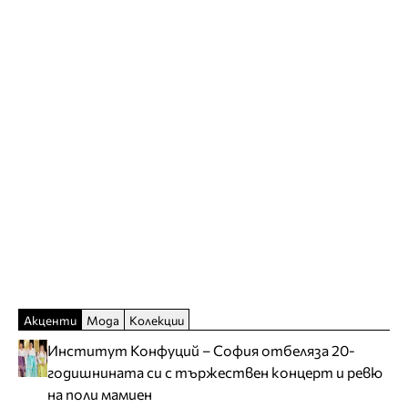
Акценти
Мода
Колекции
Институт Конфуций – София отбеляза 20-
годишнината си с тържествен концерт и ревю
на поли мамиен