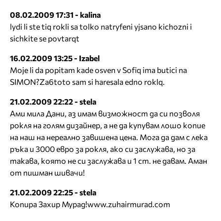
08.02.2009 17:31 - kalina
lydi li ste tiq rokli sa tolko natryfeni yjsano kichozni i
sichkite se povtarqt
16.02.2009 13:25 - Izabel
Moje li da popitam kade osven v Sofiq ima butici na
SIMON?Za6toto sam si haresala edno roklq.
21.02.2009 22:22 - stela
Ами мила Дани, аз имам визможност да си позволя
рокля на голям дизайнер, а не да купувам лошо копие
на наш на нереално завишена цена. Мога да дам с лека
ръка и 3000 евро за рокля, ако си заслужава, но за
такава, която не си заслужава и 1 ст. не давам. Аман
от пишман шивачи!
21.02.2009 22:25 - stela
Копира Захир Мурад!www.zuhairmurad.com