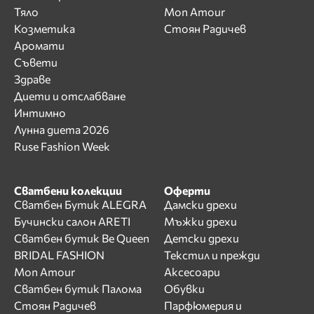
Тяло
Mon Amour
Козметика
Стоян Радичев
Аромати
Съвети
Здраве
Диети и отслабване
Интимно
Лунна диета 2026
Ruse Fashion Week
Сватбени колекции
Оферти
Сватбен Бутик ALEGRA
Дамски дрехи
Бучински салон ARETI
Мъжки дрехи
Сватбен бутик Be Queen
Детски дрехи
BRIDAL FASHION
Текстил и прежди
Mon Amour
Аксесоари
Сватбен бутик Палома
Обувки
Стоян Радичев
Парфюмерия и