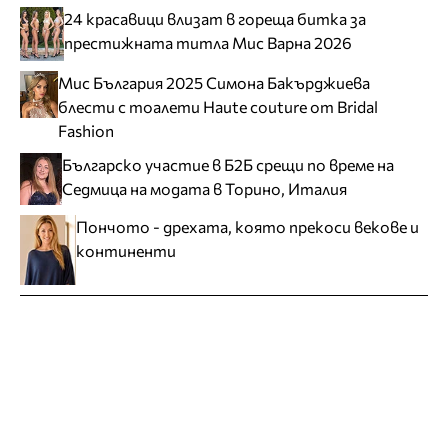
24 красавици влизат в гореща битка за
престижната титла Мис Варна 2026
Мис България 2025 Симона Бакърджиева
блести с тоалети Haute couture от Bridal
Fashion
Българско участие в Б2Б срещи по време на
Седмица на модата в Торино, Италия
Пончото - дрехата, която прекоси векове и
континенти