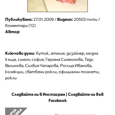
Публикувано:
27.01.2009 /
Видяно:
20503 пъти /
Коментари (12)
Автор:
Ключови думи
:
бутик
,
ателие
,
дизайнер
,
модна
къща
,
симон
,
софия
,
Гергана Симеонова
,
Теди
Велинова
,
Силвия Чапарова
,
Росица Иванова
,
колекции
,
сватбени рокли
,
официални тоалети
,
рокли
Следвайте ни в Инстаграм
|
Следвайте ни във
Facebook