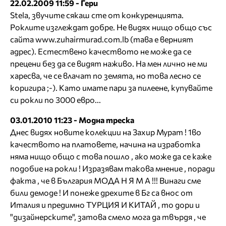
22.02.2009 11:59 - Гери
Stela, звучите сякаш сте от конкуренцията.
Роклите изглеждат добре. Не видях нищо общо със
сайта www.zuhairmurad.com.lb (тава е верният
адрес). Естествено качеството не може да се
прецени без да се видят наживо. На мен лично не ми
харесва, че се влачат по земята, но това лесно се
коригира ;-). Като имате пари за пилеене, купувайте
си рокли по 3000 евро...
03.01.2010 11:23 - Модна треска
Днес видях новите колекции на Захир Мурат ! 1во
качеството на платовете, начина на изработка
няма нищо общо с това пошло , ако може да се каже
подобие на рокли ! Изразявам такова мнение , поради
факта , че в България МОДА Н Я М А !!! Винаги сме
били демоде ! И понеже дрехите в Бг са внос от
Италия и предимно ТУРЦИЯ И КИТАЙ , то дори и
"дизайнерските", затова смело мога да твърдя , че