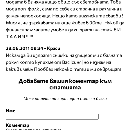
модата в Бг няма нищо общо със световната. Това
мода поп-фолк , сама по себе си странна и различна и
за мен неподходяща. Нещо като циганските свадби !
Мисля , че държавата ни още живее в 90те ! Някой да
финансира младите умове и да ги прати на стаж в И
Т А Л И Я !!!!!!
28.06.2011 09:34 - Краси
Искам да Ви изпратя снимки на дъщеря ми с балната
рокля която купихме от Вас |синя| но незнам на
какъв имейл Пробвах няколко пъти и ми се връщат
Добавете вашия коментар към
статията
Моля пишете на кирилица и с малки букви
Име
Коментар