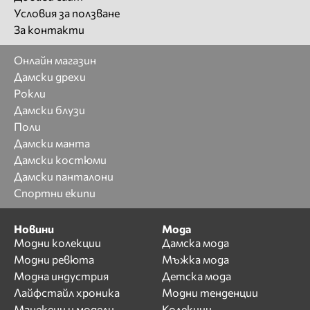
Условия за ползване
За контакти
Онлайн магазин
Дамски дрехи
Рокли
Дамски блузи
Поли
Дамски манта
Дамски костюми
Дамски панталони
Спортни екипи
Новини
Мода
Модни колекции
Дамска мода
Модни ревюта
Мъжка мода
Модна индустрия
Детска мода
Лайфстайл хроника
Модни тенденции
Манекени и модели
Колекции