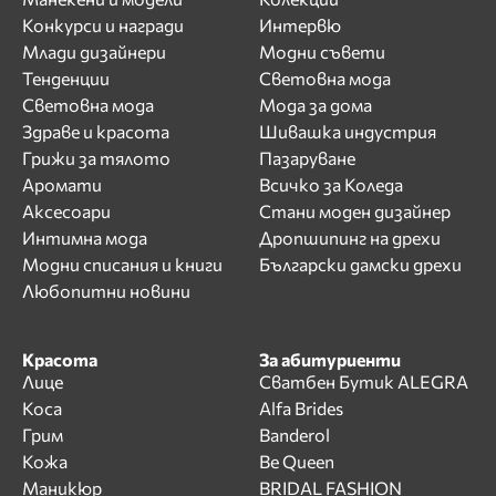
Конкурси и награди
Интервю
Млади дизайнери
Модни съвети
Тенденции
Световна мода
Световна мода
Мода за дома
Здраве и красота
Шивашка индустрия
Грижи за тялото
Пазаруване
Аромати
Всичко за Коледа
Аксесоари
Стани моден дизайнер
Интимна мода
Дропшипинг на дрехи
Модни списания и книги
Български дамски дрехи
Любопитни новини
Красота
За абитуриенти
Лице
Сватбен Бутик ALEGRA
Коса
Alfa Brides
Грим
Banderol
Кожа
Be Queen
Маникюр
BRIDAL FASHION