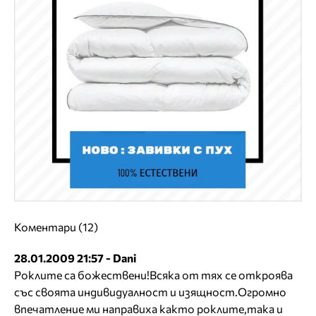
Коментари (12)
28.01.2009 21:57 - Dani
Роклите са божествени!Всяка от тях се откроява
със своята индивидуалност и изящност.Огромно
впечатление ми направиха както роклите,така и