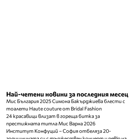
Най-четени новини за последния месец
Мис България 2025 Симона Бакърджиева блести с
тоалети Haute couture от Bridal Fashion
24 красавици влизат в гореща битка за
престижната титла Мис Варна 2026
Институт Конфуций – София отбеляза 20-
годишнината си с тържествен концерт и ревю на