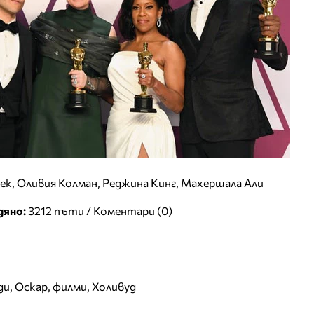
ек, Оливия Колман, Реджина Кинг, Махершала Али
дяно:
3212 пъти /
Коментари (0)
ди
,
Оскар
,
филми
,
Холивуд