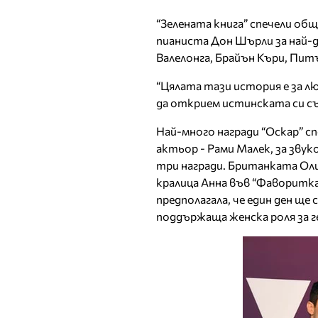
“Зелената книга” спечели общ
пианиста Дон Шърли за най-д
Валелонга, Брайън Къри, Пит
“Цялата тази история е за лю
да открием истинската си съ
Най-много награди “Оскар” с
актьор - Рами Малек, за звук
три награди. Британката Оли
кралица Анна във “Фавориткат
предполагала, че един ден ще 
поддържаща женска роля за г