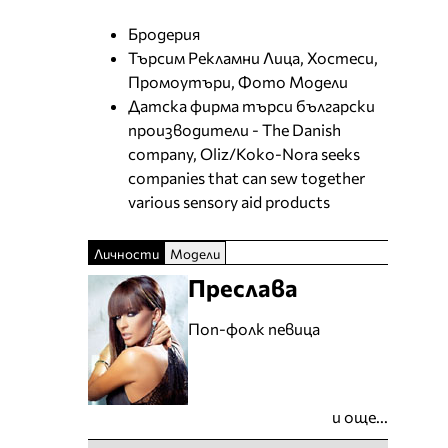
Бродерия
Търсим Рекламни Лица, Хостеси,
Промоутъри, Фото Модели
Датска фирма търси български
производители - The Danish
company, Oliz/Koko-Nora seeks
companies that can sew together
various sensory aid products
Личности
Модели
Преслава
Поп-фолк певица
и още...