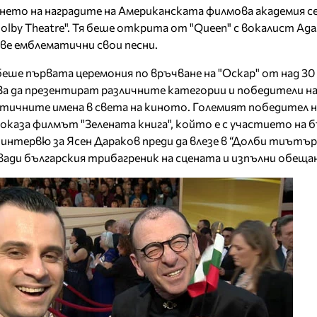
нето на наградите на Американската филмова академия с
olby Theatre". Тя беше открита от "Queen" с вокалист Ад
ве емблематични свои песни.
еше първата церемония по връчване на "Оскар" от над 30
За да презентират различните категории и победители на
тичните имена в света на киното. Големият победител н
 оказа филмът "Зелената книга", който е с участието на 
интервю за Ясен Дараков преди да влезе в “Долби тиътъ
звади българския трибагреник на сцената и изпълни обеща