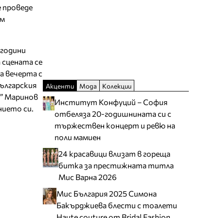
е проведе
aм
 години
 сцената се
а вечерта с
българския
Акценти
Мода
Колекции
р” Маринов
Институт Конфуций – София
нието си.
отбеляза 20-годишнината си с
тържествен концерт и ревю на
поли мамиен
24 красавици влизат в гореща
битка за престижната титла
Мис Варна 2026
Мис България 2025 Симона
Бакърджиева блести с тоалети
Haute couture от Bridal Fashion