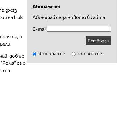
Абонамент
то джаз
рий на Ник
Абонирай се за новото в сайта
E-mail
личията, и
Потвърди
рели.
абонирай се
отпиши се
 най-добър
“Рома” са с
та на