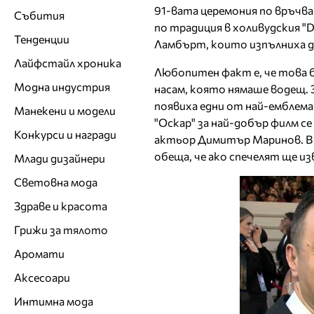
91-вата церемония по връчва
Събития
по традиция в холивудския "D
Тенденции
Ламбърт, които изпълниха д
Лайфстайл хроника
Любопитен факт е, че това б
Модна индустрия
насам, която нямаше водещ. 
появиха едни от най-емблема
Манекени и модели
"Оскар" за най-добър филм се
Конкурси и награди
актьор Димитър Маринов. В 
обеща, че ако спечелят ще и
Млади дизайнери
Световна мода
Здраве и красота
Грижи за тялото
Аромати
Аксесоари
Интимна мода