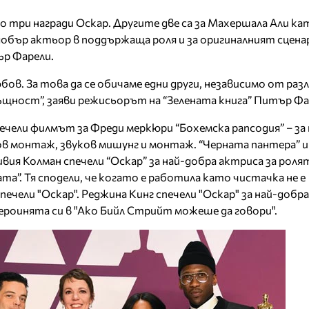
о три награди Оскар. Другите две са за Махершала Али ка
обър актьор в поддържаща роля и за оригиналният сцена
ър Фарели.
бов. За това да се обичаме едни други, независимо от раз
щност”, заяви режисьорът на “Зелената книга” Питър Фа
печели филмът за Фреди меркюри “Бохемска рапсодия” – за
ов монтаж, звуков мишунг и монтаж. “Черната пантера” и 
вия Колман спечели “Оскар” за най-добра актриса за роля
а”. Тя сподели, че когато е работила като чистачка не е
спечели "Оскар". Реджина Кинг спечели "Оскар" за най-добра
ероинята си в "Ако Бийл Стрийт можеше да говори".