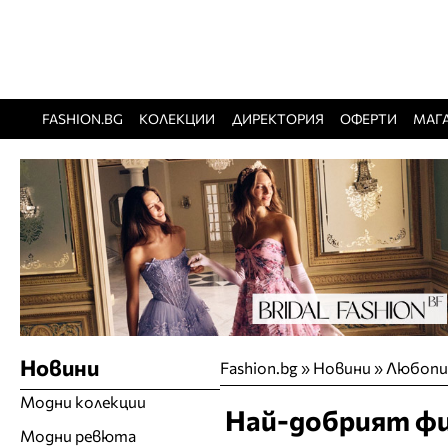
FASHION.BG
КОЛЕКЦИИ
ДИРЕКТОРИЯ
ОФЕРТИ
МАГ
Новини
Fashion.bg
»
Новини
»
Любопи
Модни колекции
Най-добрият фил
Модни ревюта