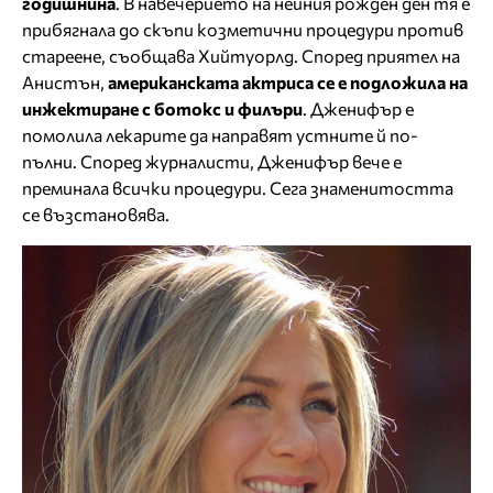
годишнина
. В навечерието на нейния рожден ден тя е
прибягнала до скъпи козметични процедури против
стареене, съобщава Хийтуорлд. Според приятел на
Анистън,
американската актриса се е подложила на
инжектиране с ботокс и филъри
. Дженифър е
помолила лекарите да направят устните й по-
пълни. Според журналисти, Дженифър вече е
преминала всички процедури. Сега знаменитостта
се възстановява.