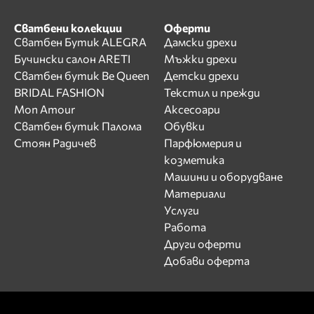
Сватбени колекции
Оферти
Сватбен Бутик ALEGRA
Дамски дрехи
Бучински салон ARETI
Мъжки дрехи
Сватбен бутик Be Queen
Детски дрехи
BRIDAL FASHION
Текстил и прежди
Mon Amour
Аксесоари
Сватбен бутик Палома
Обувки
Стоян Радичев
Парфюмерия и
козметика
Машини и оборудване
Материали
Услуги
Работа
Други оферти
Добави оферта