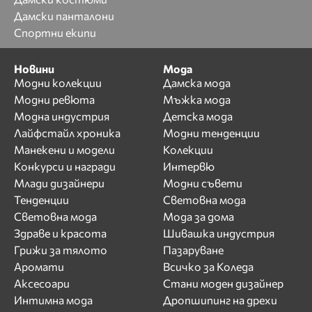
Дамски панталони
Спортни екипи
Новини
Мода
Модни колекции
Дамска мода
Модни ревюта
Мъжка мода
Модна индустрия
Детска мода
Лайфстайл хроника
Модни тенденции
Манекени и модели
Колекции
Конкурси и награди
Интервю
Млади дизайнери
Модни съвети
Тенденции
Световна мода
Световна мода
Мода за дома
Здраве и красота
Шивашка индустрия
Грижи за тялото
Пазаруване
Аромати
Всичко за Коледа
Аксесоари
Стани моден дизайнер
Интимна мода
Дропшипинг на дрехи