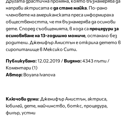
Другата драстична промяна, която възнамерява да
направи актрисата е
да стане майка
. По-рано
членовете на американската преса информираха
обществеността, че тя възнамерява да осинови
дете. Според съобщенията, в хода са
процедури за
осиновяване на 13-годишно момиче
, останало без
родители. Дженифър Анистън е открила детето в
сиропиталище в Мексико Сити.
Публикувано:
12.02.2019 /
Видяно:
4343 пъти /
Коментари (1)
Автор:
Boyana Ivanova
Ключови думи
:
Дженифър Анистън
,
актриса
,
юбилей
,
дете
,
майчинство
,
боткс
,
процедура
,
филър
,
устни