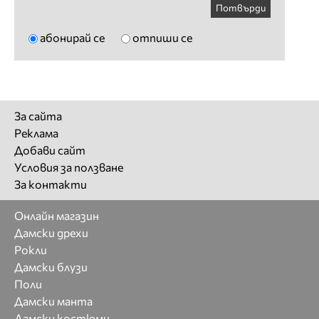
Потвърди
абонирай се
отпиши се
За сайта
Реклама
Добави сайт
Условия за ползване
За контакти
Онлайн магазин
Дамски дрехи
Рокли
Дамски блузи
Поли
Дамски манта
Дамски костюми