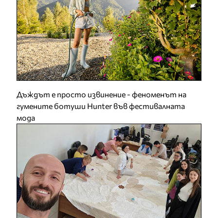
Дъждът е просто извинение - феноменът на
гумените ботуши Hunter във фестивалната
мода