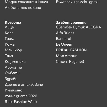
Модни списания и книги
Български дамски дрехи
Любопитни новини
Красота
За абитуриенти
Лице
Сватбен Бутик ALEGRA
Коса
Alfa Brides
Грим
Banderol
Кожа
Be Queen
Маникюр
BRIDAL FASHION
Тяло
Mon Amour
Козметика
Стоян Радичев
Аромати
Съвети
Здраве
Диети и отслабване
Интимно
Лунна диета 2026
Ruse Fashion Week