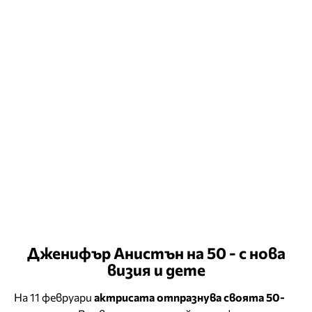
Дженифър Анистън на 50 - с нова
визия и дете
На 11 февруари
актрисата отпразнува своята 50-