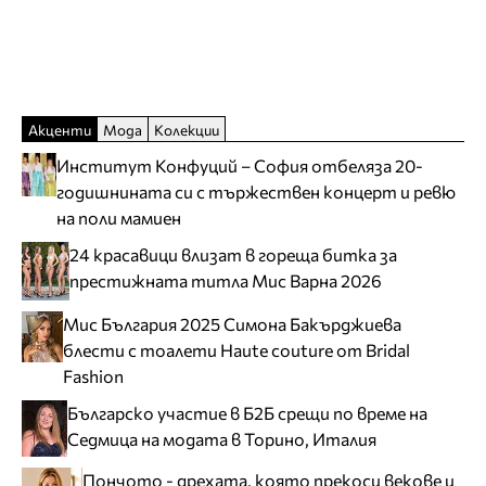
Акценти
Мода
Колекции
Институт Конфуций – София отбеляза 20-
годишнината си с тържествен концерт и ревю
на поли мамиен
24 красавици влизат в гореща битка за
престижната титла Мис Варна 2026
Мис България 2025 Симона Бакърджиева
блести с тоалети Haute couture от Bridal
Fashion
Българско участие в Б2Б срещи по време на
Седмица на модата в Торино, Италия
Пончото - дрехата, която прекоси векове и