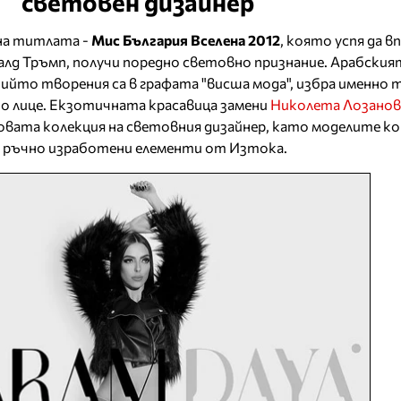
световен дизайнер
 на титлата -
Мис България Вселена 2012
, която успя да 
лд Тръмп, получи поредно световно признание. Арабският
 чийто творения са в графата "висша мода", избра именно 
о лице. Екзотичната красавица замени
Николета Лозанов
овата колекция на световния дизайнер, като моделите к
 с ръчно изработени елементи от Изтока.