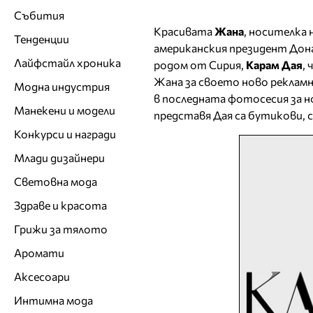
Събития
Красивата
Жана
, носителка
Тенденции
американския президент Дона
Лайфстайл хроника
родом от Сирия,
Карам Дая
,
Жана за своето ново рекламн
Модна индустрия
в последната фотосесия за н
Манекени и модели
представя Дая са бутикови,
Конкурси и награди
Млади дизайнери
Световна мода
Здраве и красота
Грижи за тялото
Аромати
Аксесоари
Интимна мода