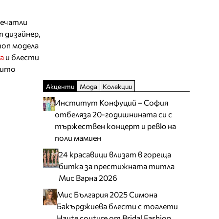
впечатли
 дизайнер,
топ модела
а
и блести
оито
Акценти
Мода
Колекции
Институт Конфуций – София
отбеляза 20-годишнината си с
тържествен концерт и ревю на
поли мамиен
24 красавици влизат в гореща
битка за престижната титла
Мис Варна 2026
Мис България 2025 Симона
Бакърджиева блести с тоалети
Haute couture от Bridal Fashion