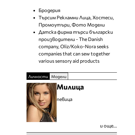
Бродерия
Търсим Рекламни Лица, Хостеси,
Промоутъри, Фото Модели
Датска фирма търси български
производители - The Danish
company, Oliz/Koko-Nora seeks
companies that can sew together
various sensory aid products
Личности
Модели
Милица
певица
и още...