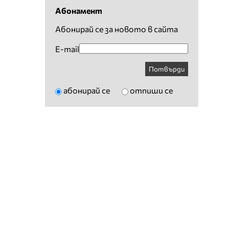
Абонамент
Абонирай се за новото в сайта
E-mail
Потвърди
абонирай се
отпиши се