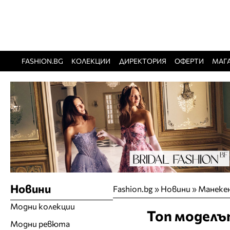
FASHION.BG
КОЛЕКЦИИ
ДИРЕКТОРИЯ
ОФЕРТИ
МАГ
Новини
Fashion.bg
»
Новини
»
Манекен
Модни колекции
Топ моделът
Модни ревюта