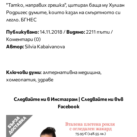
"Татко, направих грешка", цитирал баща му Хулиан
Родригес думите, които казал на смъртното си
легло. БГНЕС
Публикувано:
14.11.2018 /
Видяно:
2211 пъти /
Коментари (0)
Автор:
Silvia Kabaivanova
Ключови думи
:
алтернативна медицина
,
хомеопатия
,
здраве
Следвайте ни в Инстаграм
|
Следвайте ни във
Facebook