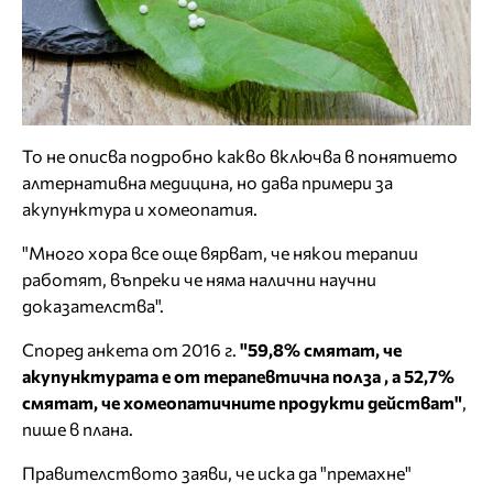
То не описва подробно какво включва в понятието
алтернативна медицина, но дава примери за
акупунктура и хомеопатия.
"Много хора все още вярват, че някои терапии
работят, въпреки че няма налични научни
доказателства".
Според анкета от 2016 г.
"59,8% смятат, че
акупунктурата е от терапевтична полза , а 52,7%
смятат, че хомеопатичните продукти действат"
,
пише в плана.
Правителството заяви, че иска да "премахне"