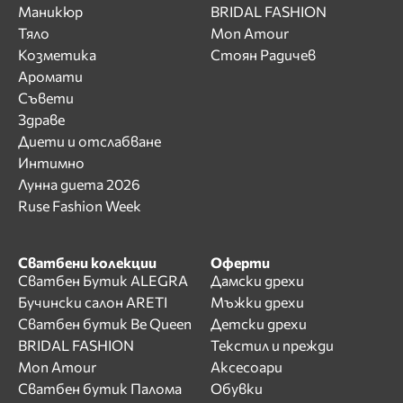
Маникюр
BRIDAL FASHION
Тяло
Mon Amour
Козметика
Стоян Радичев
Аромати
Съвети
Здраве
Диети и отслабване
Интимно
Лунна диета 2026
Ruse Fashion Week
Сватбени колекции
Оферти
Сватбен Бутик ALEGRA
Дамски дрехи
Бучински салон ARETI
Мъжки дрехи
Сватбен бутик Be Queen
Детски дрехи
BRIDAL FASHION
Текстил и прежди
Mon Amour
Аксесоари
Сватбен бутик Палома
Обувки