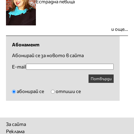
Естрадна певица
и още...
Абонамент
Абонирай се за новото в сайта
E-mail
Потвърди
абонирай се
отпиши се
За сайта
Реклама