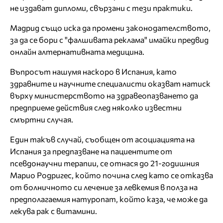
не издават дипломи, свързани с тези практики.
Мадрид също иска да промени законодателството,
за да се бори с "фалшивата реклама" имайки предвид
онлайн алтернативната медицина.
Въпросът нашумя наскоро в Испания, като
здравните и научните специалисти оказват натиск
върху министерството на здравеопазването да
предприеме действия след няколко известни
смъртни случая.
Един такъв случай, съобщен от асоциацията на
Испания за предпазване на пациентите от
псевдонаучни терапии, се отнася до 21-годишния
Марио Родригес, който почина след като се отказва
от болничното си лечение за левкемия в полза на
предполагаемия натуропат, който каза, че може да
лекува рак с витамини.