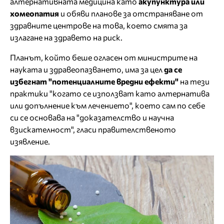
алтернативната медицина като
акупунктура или
хомеопатия
и обяви планове за отстраняване от
здравните центрове на това, което смята за
излагане на здравето на риск.
Планът, който беше огласен от министрите на
науката и здравеопазването, има за цел
да се
избегнат "потенциалните вредни ефекти"
на тези
практики "когато се използват като алтернатива
или допълнение към лечението", което сам по себе
си се основава на "доказателство и научна
взискателност", гласи правителственото
изявление.