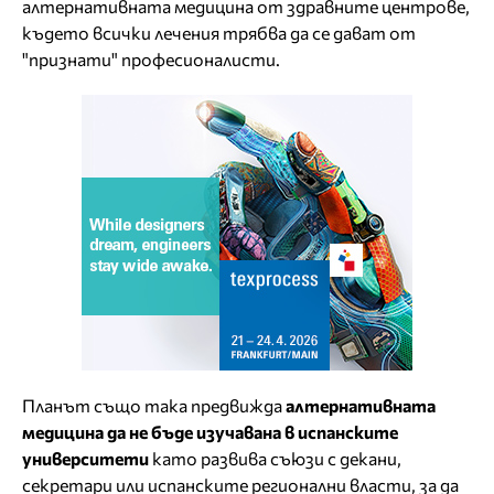
алтернативната медицина от здравните центрове,
където всички лечения трябва да се дават от
"признати" професионалисти.
Планът също така предвижда
алтернативната
медицина да не бъде изучавана в испанските
университети
като развива съюзи с декани,
секретари или испанските регионални власти, за да