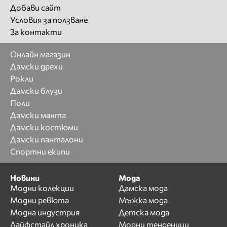
Добави сайт
Условия за ползване
За контакти
Онлайн магазин
Дамски дрехи
Рокли
Дамски блузи
Поли
Дамски манта
Дамски костюми
Дамски панталони
Спортни екипи
Новини
Мода
Модни колекции
Дамска мода
Модни ревюта
Мъжка мода
Модна индустрия
Детска мода
Лайфстайл хроника
Модни тенденции