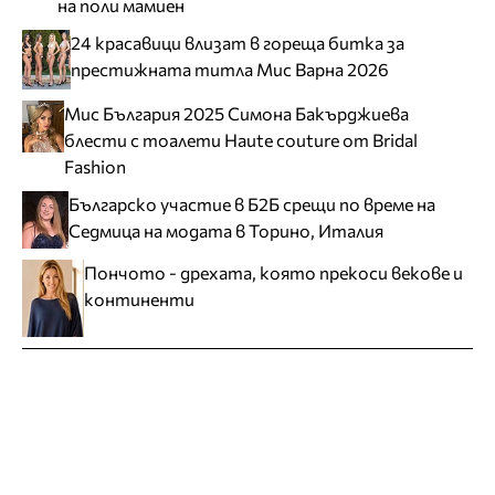
на поли мамиен
24 красавици влизат в гореща битка за
престижната титла Мис Варна 2026
Мис България 2025 Симона Бакърджиева
блести с тоалети Haute couture от Bridal
Fashion
Българско участие в Б2Б срещи по време на
Седмица на модата в Торино, Италия
Пончото - дрехата, която прекоси векове и
континенти