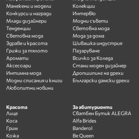
Манекени и модели
Колекции
Конкурси и награди
Интервю
Млади дизайнери
Модни съвети
Тенденции
Световна мода
Световна мода
Мода за дома
Здраве и красота
Шивашка индустрия
Грижи за тялото
Пазаруване
Аромати
Всичко за Коледа
Аксесоари
Стани моден дизайнер
Интимна мода
Дропшипинг на дрехи
Модни списания и книги
Български дамски дрехи
Любопитни новини
Красота
За абитуриенти
Лице
Сватбен Бутик ALEGRA
Коса
Alfa Brides
Грим
Banderol
Кожа
Be Queen