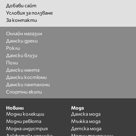
Добави сайт
Условия за ползване
За контакти
Онлайн магазин
Дамски дрехи
Рокли
Дамски блузи
Поли
Дамски манта
Дамски костюми
Дамски панталони
Спортни екипи
Новини
Мода
Модни колекции
Дамска мода
Модни ревюта
Мъжка мода
Модна индустрия
Детска мода
Лайфстайл хроника
Модни тенденции