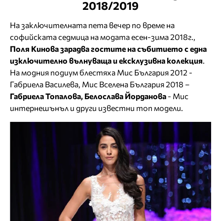
2018/2019
На заключителната пета вечер по време на
софийската седмица на модата есен-зима 2018г.,
Поля Кинова зарадва гостите на събитието с една
изключително вълнуваща и ексклузивна колекция
.
На модния подиум блестяха Мис България 2012 -
Габриела Василева, Мис Вселена България 2018 –
Габриела Топалова, Белослава Йорданова
- Мис
интернешънъл и други известни топ модели.