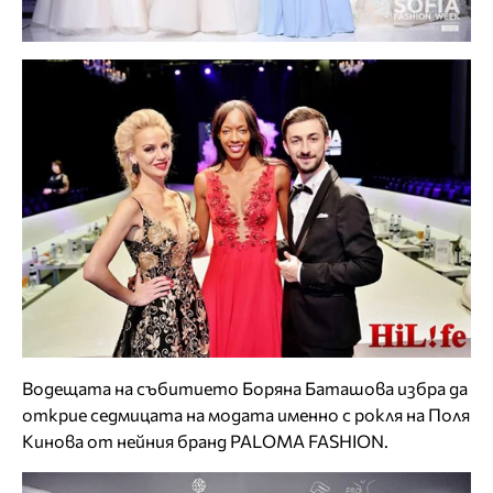
Водещата на събитието Боряна Баташова избра да
открие седмицата на модата именно с рокля на Поля
Кинова от нейния бранд PALOMA FASHION.