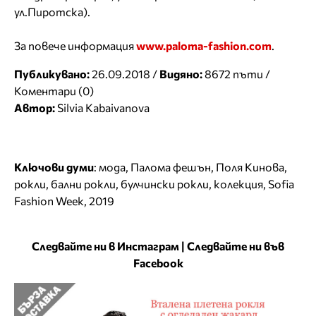
ул.Пиротска).
За повече информация
www.paloma-fashion.com
.
Публикувано:
26.09.2018 /
Видяно:
8672 пъти /
Коментари (0)
Автор:
Silvia Kabaivanova
Ключови думи
:
мода
,
Палома фешън
,
Поля Кинова
,
рокли
,
бални рокли
,
булчински рокли
,
колекция
,
Sofia
Fashion Week
,
2019
Следвайте ни в Инстаграм
|
Следвайте ни във
Facebook