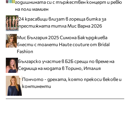
годишнината си с тържествен концерт и ревю
на поли мамиен
24 красавици влизат в гореща битка за
престижната титла Мис Варна 2026
Мис България 2025 Симона Бакърджиева
блести с тоалети Haute couture от Bridal
Fashion
Българско участие в Б2Б срещи по време на
Седмица на модата в Торино, Италия
Пончото - дрехата, която прекоси векове и
континенти