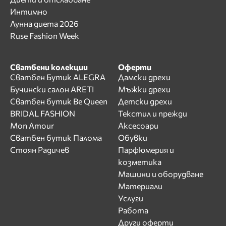
Интимно
Лунна диета 2026
Ruse Fashion Week
Сватбени колекции
Оферти
Сватбен Бутик ALEGRA
Дамски дрехи
Бучински салон ARETI
Мъжки дрехи
Сватбен бутик Be Queen
Детски дрехи
BRIDAL FASHION
Текстил и прежди
Mon Amour
Аксесоари
Сватбен бутик Палома
Обувки
Стоян Радичев
Парфюмерия и
козметика
Машини и оборудване
Материали
Услуги
Работа
Други оферти