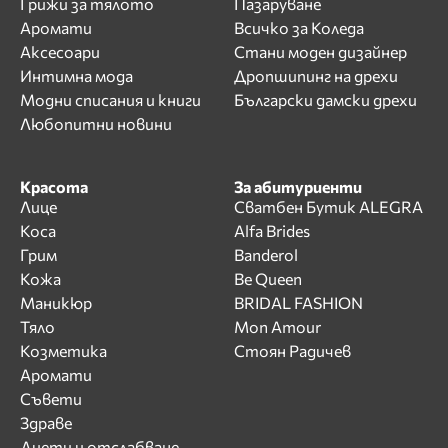
Грижи за тялото
Пазаруване
Аромати
Всичко за Коледа
Аксесоари
Стани моден дизайнер
Интимна мода
Дропшипинг на дрехи
Модни списания и книги
Български дамски дрехи
Любопитни новини
Красота
За абитуриенти
Лице
Сватбен Бутик ALEGRA
Коса
Alfa Brides
Грим
Banderol
Кожа
Be Queen
Маникюр
BRIDAL FASHION
Тяло
Mon Amour
Козметика
Стоян Радичев
Аромати
Съвети
Здраве
Диети и отслабване