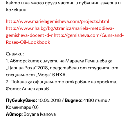
както и на много други частни и публични галерии и
колекции.
http://www.marielagemisheva.com/projects.html
http://www.nha.bg/bg/stranica/mariela-metodieva-
gemisheva-docent-d-r http://gemisheva.com/Guns-and-
Roses-Oil-Lookbook
Снимки:
1. Авторските силуети на Мариела Гемишева за
„Царица Роза“ 2018, представени от студенти от
специалност „Мода“ в НХА.
2. Покана за официалното откриване на проекта.
Фото: Личен архив
Публикувано:
10.05.2018 /
Видяно:
4180 пъти /
Коментари (0)
Автор:
Boyana Ivanova