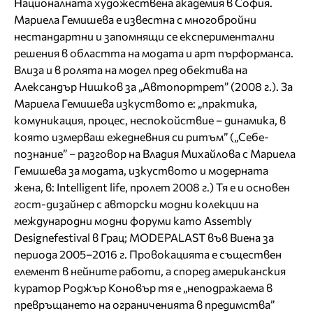
Националната художествена академия в София.
Мариела Гемишева е известна с многобройни
нестандартни и запомнящи се експериментални
решения в областта на модата и арт пърформанса.
Влиза и в ролята на модел пред обектива на
Александър Нишков за „Автопортрет” (2008 г.). За
Мариела Гемишева изкуството е: „практика,
комуникация, процес, неспокойствие – динамика, в
която измерваш ежедневния си ритъм” („Себе-
познание” – разговор на Владия Михайлова с Мариела
Гемишева за модата, изкуството и модерната
жена, в: Intelligent life, пролет 2008 г.) Тя е и основен
гост-дизайнер с авторски модни колекции на
международни модни форуми като Аssembly
Designefestival в Грац; MODEPALAST във Виена за
периода 2005–2016 г. Провокацията е съществен
елемент в нейните работи, а според американския
куратор Роджър Коновър тя е „неподражаема в
превръщането на ограниченията в предимства”