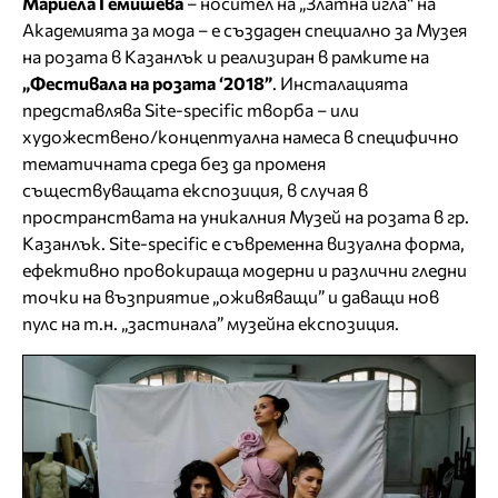
Мариела Гемишева
– носител на „Златна игла“ на
Академията за мода – е създаден специално за Музея
на розата в Казанлък и реализиран в рамките на
„Фестивала на розата ‘2018”
. Инсталацията
представлява Site-specific творба – или
художествено/концептуална намеса в специфично
тематичната среда без да променя
съществуващата експозиция, в случая в
пространствата на уникалния Музей на розата в гр.
Казанлък. Site-specific е съвременна визуална форма,
ефективно провокираща модерни и различни гледни
точки на възприятие „оживяващи” и даващи нов
пулс на т.н. „застинала” музейна експозиция.