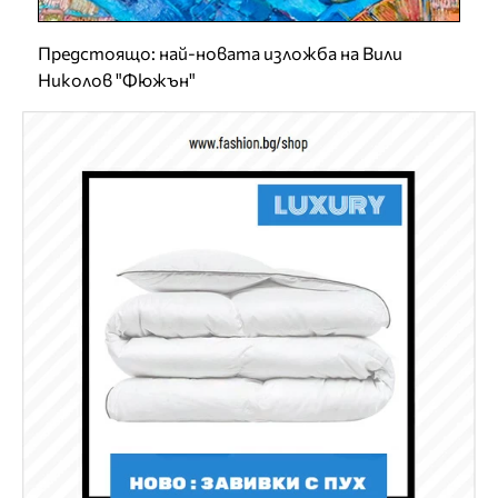
Предстоящо: най-новата изложба на Вили
Николов "Фюжън"