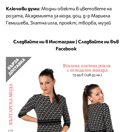
Ключови думи
:
Модни обекти в цветовете на
розата
,
Академията за мода
,
доц. д-р Мариела
Гемишева
,
Златна игла
,
проект
,
творба
,
музей
Следвайте ни в Инстаграм
|
Следвайте ни във
Facebook