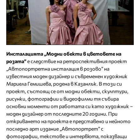
Инсталацията „Модни обекти в цветовете на
розата”
е следствие на ретроспективния проект
„Автопортретна инсталация в розово” на
известния моден дизайнер и съвременен художник
Мариела Гемишева, родена в Казанлък. В този си
проект, състоящ се от модни обекти, скулптури,
рисунки, фотографии и видеофилми тя събира
основни моменти от работата си като художник –
моден дизайнер от последните 20 години. При
откриването на проекта е представено и нейното
последно арт издание „Автопортрет” с
фотографии, текстове и интервюта, показващи