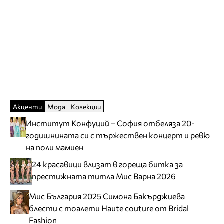
Акценти
Мода
Колекции
Институт Конфуций – София отбеляза 20-
годишнината си с тържествен концерт и ревю
на поли мамиен
24 красавици влизат в гореща битка за
престижната титла Мис Варна 2026
Мис България 2025 Симона Бакърджиева
блести с тоалети Haute couture от Bridal
Fashion