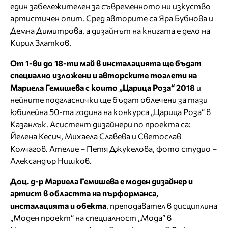
един забележителен за съвременното ни изкуство
артистичен опит. Сред авторите са Яра Бубнова и
Демна Димитрова, а дизайнът на книгата е дело на
Кирил Златков.
От 1-ви до 18-ти май в инсталацията ще бъдат
специално изложени и авторските тоалети на
Мариела Гемишева с които „Царица Роза“ 2018
и
нейните подгласнички ще бъдат облечени за тази
юбилейна 50-та година на конкурса „Царица Роза“ в
Казанлък. Асистент дизайнери по проекта са:
Йелена Кесич, Михаела Славева и Светослав
Колчагов. Ателие – Петя Джукелова, фото студио –
Александър Нишков.
Доц. д-р Мариела Гемишева е моден дизайнер и
артист в областта на пърформанса,
инсталацията и обекта
, преподавател в дисциплина
„Моден проект“ на специалност „Мода” в