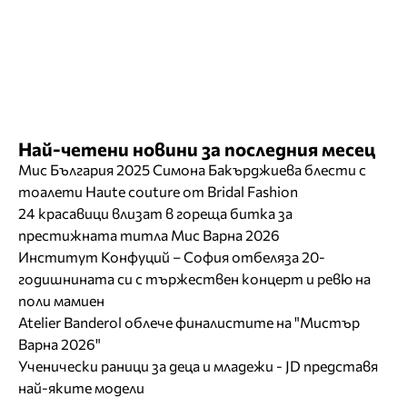
Най-четени новини за последния месец
Мис България 2025 Симона Бакърджиева блести с
тоалети Haute couture от Bridal Fashion
24 красавици влизат в гореща битка за
престижната титла Мис Варна 2026
Институт Конфуций – София отбеляза 20-
годишнината си с тържествен концерт и ревю на
поли мамиен
Atelier Banderol облече финалистите на "Мистър
Варна 2026"
Ученически раници за деца и младежи - JD представя
най-яките модели