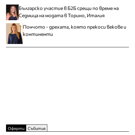
Българско участие в Б2Б срещи по време на
Седмица на модата в Торино, Италия
Пончото - дрехата, която прекоси векове и
континенти
Оферти
Събития