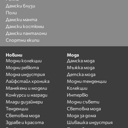
Дамски блузи
Поли
Дамски манта
Дамски костюми
Дамски панталони
Спортни екипи
Новини
Мода
Модни колекции
Дамска мода
Модни ревюта
Мъжка мода
Модна индустрия
Детска мода
Лайфстайл хроника
Модни тенденции
Манекени и модели
Колекции
Конкурси и награди
Интервю
Млади дизайнери
Модни съвети
Тенденции
Световна мода
Световна мода
Мода за дома
Здраве и красота
Шивашка индустрия