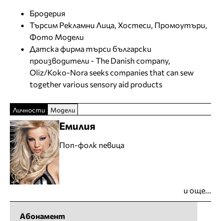
Бродерия
Търсим Рекламни Лица, Хостеси, Промоутъри,
Фото Модели
Датска фирма търси български
производители - The Danish company,
Oliz/Koko-Nora seeks companies that can sew
together various sensory aid products
Личности
Модели
Емилия
Поп-фолк певица
и още...
Абонамент