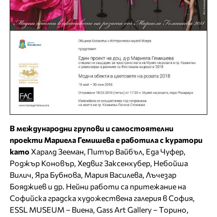
В международни групови и самостоятелни
проекти Мариела Гемишева е работила с куратори
като
Харалд Зееман, Питър Вайбъл, Еда Чуфер,
Роджър Коновър, Хедвиг Заксенхубер, Небойша
Вилич, Яра Бубнова, Мария Василева, Лъчезар
Бояджиев и др. Нейни работи са притежание на
Софийска градска художествена галерия в София,
ESSL MUSEUM – Виена, Gass Art Gallery – Tорино,