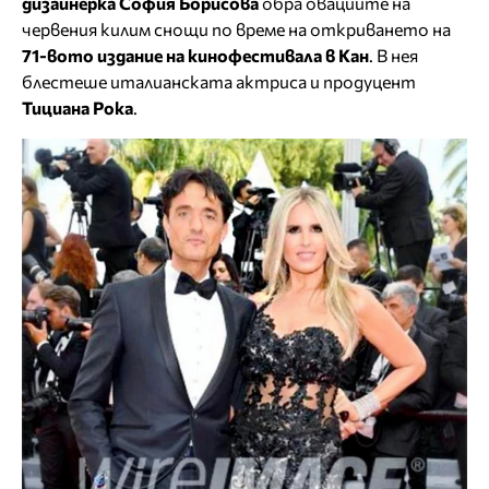
дизайнерка София Борисова
обра овациите на
червения килим снощи по време на откриването на
71-вото издание на кинофестивала в Кан
. В нея
блестеше италианската актриса и продуцент
Тициана Рока
.