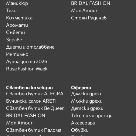
Маникюр
BRIDAL FASHION
Тяло
Mon Amour
Козметика
Стоян Радичев
Аромати
Съвети
Здраве
Диети и отслабване
Интимно
Лунна диета 2026
Ruse Fashion Week
Сватбени колекции
Оферти
Сватбен Бутик ALEGRA
Дамски дрехи
Бучински салон ARETI
Мъжки дрехи
Сватбен бутик Be Queen
Детски дрехи
BRIDAL FASHION
Текстил и прежди
Mon Amour
Аксесоари
Сватбен бутик Палома
Обувки