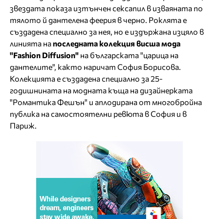
звездата показа изтънчен сексапил в изваяната по
тялото й дантелена феерия в черно. Роклята е
създадена специално за нея, но е издържана изцяло в
линията на
последната колекция висша мода
"Fashion Diffusion"
на българската "царица на
дантелите", както наричат София Борисова.
Колекцията е създадена специално за 25-
годишнината на модната къща на дизайнерката
"Романтика Фешън" и аплодирана от многобройна
публика на самостоятелни ревюта в София и в
Париж.