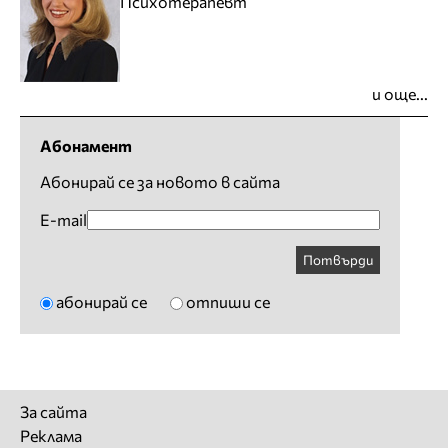
Психотерапевт
и още...
Абонамент
Абонирай се за новото в сайта
E-mail
Потвърди
абонирай се
отпиши се
За сайта
Реклама