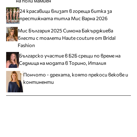
на поли мамиен
24 красавици влизат в гореща битка за
престижната титла Мис Варна 2026
Мис България 2025 Симона Бакърджиева
блести с тоалети Haute couture от Bridal
Fashion
Българско участие в Б2Б срещи по време на
Седмица на модата в Торино, Италия
Пончото - дрехата, която прекоси векове и
континенти