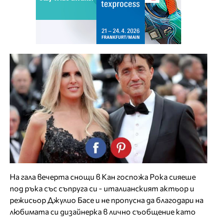
На гала вечерта снощи в Кан госпожа Рока сияеше
под ръка със съпруга си - италианският актьор и
режисьор Джулио Басе и не пропусна да благодари на
любимата си дизайнерка в лично съобщение като