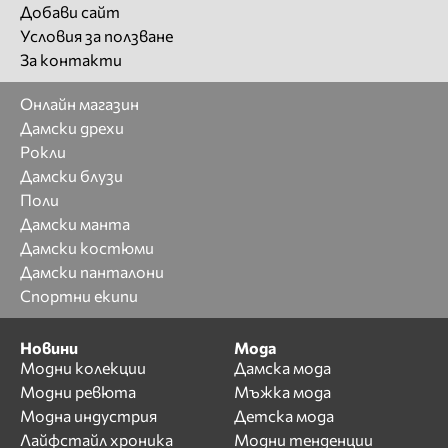
Добави сайт
Условия за ползване
За контакти
Онлайн магазин
Дамски дрехи
Рокли
Дамски блузи
Поли
Дамски манта
Дамски костюми
Дамски панталони
Спортни екипи
Новини
Мода
Модни колекции
Дамска мода
Модни ревюта
Мъжка мода
Модна индустрия
Детска мода
Лайфстайл хроника
Модни тенденции