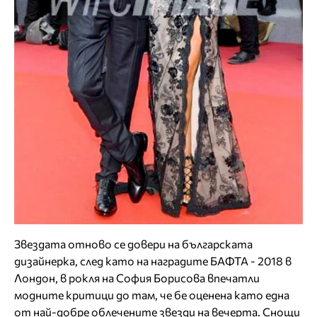
Звездата отново се довери на българската
дизайнерка, след като на наградите БАФТА - 2018 в
Лондон, в рокля на София Борисова впечатли
модните критици до там, че бе оценена като една
от най-добре облечените звезди на вечерта. Снощи