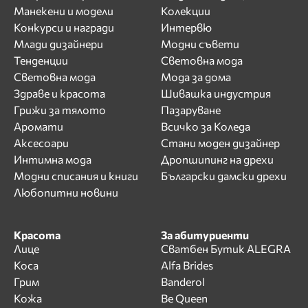
Манекени и модели
Колекции
Конкурси и награди
Интервю
Млади дизайнери
Модни съвети
Тенденции
Световна мода
Световна мода
Мода за дома
Здраве и красота
Шивашка индустрия
Грижи за тялото
Пазаруване
Аромати
Всичко за Коледа
Аксесоари
Стани моден дизайнер
Интимна мода
Дропшипинг на дрехи
Модни списания и книги
Български дамски дрехи
Любопитни новини
Красота
За абитуриенти
Лице
Сватбен Бутик ALEGRA
Коса
Alfa Brides
Грим
Banderol
Кожа
Be Queen