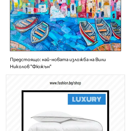
Предстоящо: най-новата изложба на Вили
Николов "Фюжън"