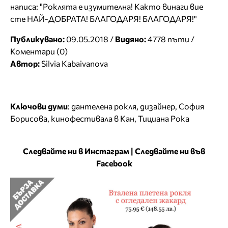
написа: "Роклята е изумителна! Както винаги вие
сте НАЙ-ДОБРАТА! БЛАГОДАРЯ! БЛАГОДАРЯ!"
Публикувано:
09.05.2018 /
Видяно:
4778 пъти /
Коментари (0)
Автор:
Silvia Kabaivanova
Ключови думи
:
дантелена рокля
,
дизайнер
,
София
Борисова
,
кинофестивала в Кан
,
Тициана Рока
Следвайте ни в Инстаграм
|
Следвайте ни във
Facebook