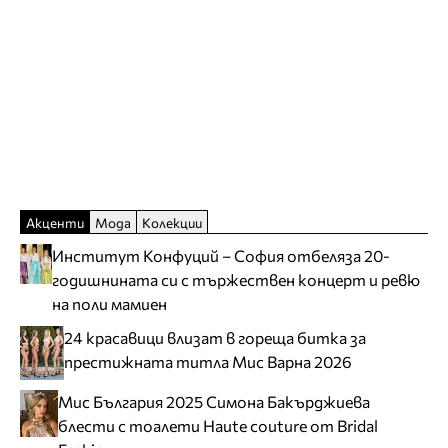
Акценти
Мода
Колекции
Институт Конфуций – София отбеляза 20-
годишнината си с тържествен концерт и ревю
на поли мамиен
24 красавици влизат в гореща битка за
престижната титла Мис Варна 2026
Мис България 2025 Симона Бакърджиева
блести с тоалети Haute couture от Bridal