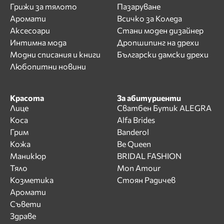
Грижи за тялото
Пазаруване
Аромати
Всичко за Коледа
Аксесоари
Стани моден дизайнер
Интимна мода
Дропшипинг на дрехи
Модни списания и книги
Български дамски дрехи
Любопитни новини
Красота
За абитуриенти
Лице
Сватбен Бутик ALEGRA
Коса
Alfa Brides
Грим
Banderol
Кожа
Be Queen
Маникюр
BRIDAL FASHION
Тяло
Mon Amour
Козметика
Стоян Радичев
Аромати
Съвети
Здраве