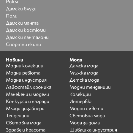
Рокли
Дамски блузи
Поли
Дамски манта
Дамски костюми
Дамски панталони
Спортни екипи
Новини
Мода
Модни колекции
Дамска мода
Модни ревюта
Мъжка мода
Модна индустрия
Детска мода
Лайфстайл хроника
Модни тенденции
Манекени и модели
Колекции
Конкурси и награди
Интервю
Млади дизайнери
Модни съвети
Тенденции
Световна мода
Световна мода
Мода за дома
Здраве и красота
Шивашка индустрия