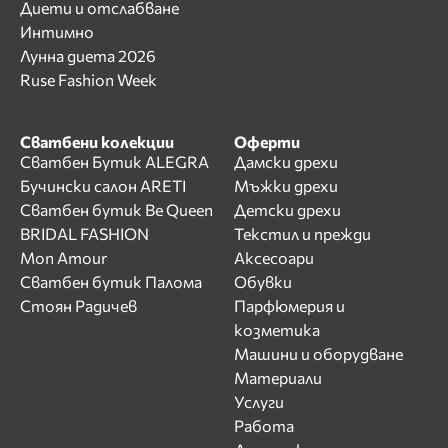
Диети и отслабване
Интимно
Лунна диета 2026
Ruse Fashion Week
Сватбени колекции
Оферти
Сватбен Бутик ALEGRA
Дамски дрехи
Бучински салон ARETI
Мъжки дрехи
Сватбен бутик Be Queen
Детски дрехи
BRIDAL FASHION
Текстил и прежди
Mon Amour
Аксесоари
Сватбен бутик Палома
Обувки
Стоян Радичев
Парфюмерия и
козметика
Машини и оборудване
Материали
Услуги
Работа