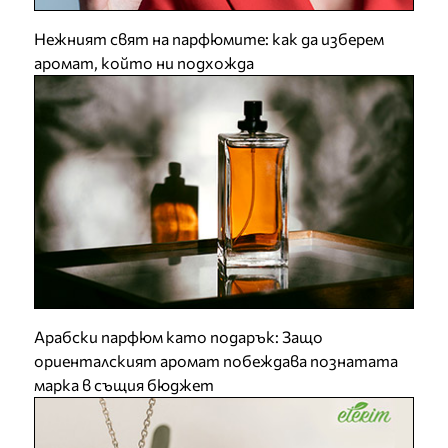
Нежният свят на парфюмите: как да изберем
аромат, който ни подхожда
Арабски парфюм като подарък: Защо
ориенталският аромат побеждава познатата
марка в същия бюджет