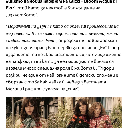
лицето на новия парфюм на Gucci - Bloom Acqua di
Fiori
, тъй като за нея той е въплъщение на
„изкуството“.
"Парфюмът на „Гучи е като да облечеш произведение на
изкуството. В него има нещо мистично и неземно, което
, определи тя новия аромат
създава нова атмосфера"
на луксозния бранд в интервю за списание „Ел“. Пред
изданието тя не скри щастието си, че е лице именно
на парфюм, тъй като за нея миризмите винаги са
играели много специална роля в живота й. Тя дори
разкри, че един от най-ранните й детски спомени е
свързан с това как майка й, небезизвестната
Мелани Грифит, е ухаела на „сняг“.