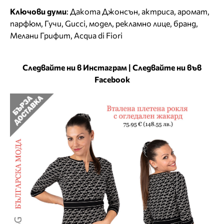
Ключови думи
:
Дакота Джонсън
,
актриса
,
аромат
,
парфюм
,
Гучи
,
Gucci
,
модел
,
рекламно лице
,
бранд
,
Мелани Грифит
,
Acqua di Fiori
Следвайте ни в Инстаграм
|
Следвайте ни във
Facebook