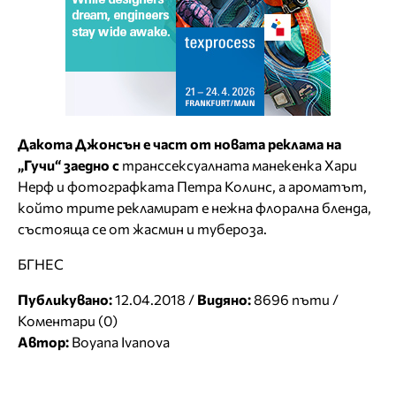
Дакота Джонсън е част от новата реклама на
„Гучи“ заедно с
транссексуалната манекенка Хари
Нерф и фотографката Петра Колинс, а ароматът,
който трите рекламират е нежна флорална бленда,
състояща се от жасмин и тубероза.
БГНЕС
Публикувано:
12.04.2018 /
Видяно:
8696 пъти /
Коментари (0)
Автор:
Boyana Ivanova