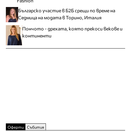
Fashion
Българско участие в Б2Б срещи по време на
Седмица на модата в Торино, Италия
Пончото - дрехата, която прекоси векове и
континенти
Оферти
Събития