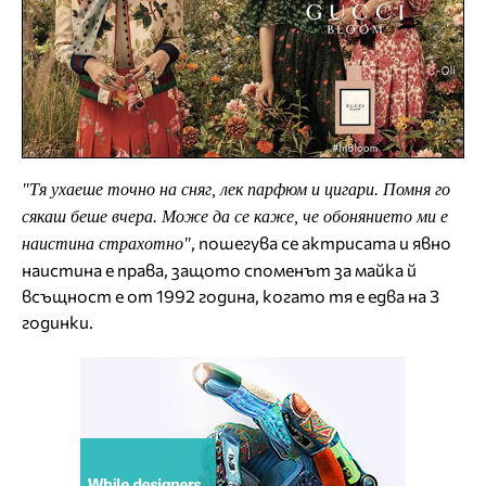
"Тя ухаеше точно на сняг, лек парфюм и цигари. Помня го
сякаш беше вчера. Може да се каже, че обонянието ми е
, пошегува се актрисата и явно
наистина страхотно"
наистина е права, защото споменът за майка й
всъщност е от 1992 година, когато тя е едва на 3
годинки.