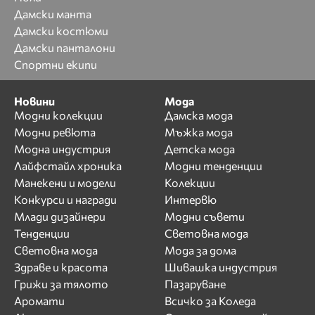
Дамски манта
Дамски костюми
Дамски панталони
Спортни екипи
Новини
Мода
Модни колекции
Дамска мода
Модни ревюта
Мъжка мода
Модна индустрия
Детска мода
Лайфстайл хроника
Модни тенденции
Манекени и модели
Колекции
Конкурси и награди
Интервю
Млади дизайнери
Модни съвети
Тенденции
Световна мода
Световна мода
Мода за дома
Здраве и красота
Шивашка индустрия
Грижи за тялото
Пазаруване
Аромати
Всичко за Коледа