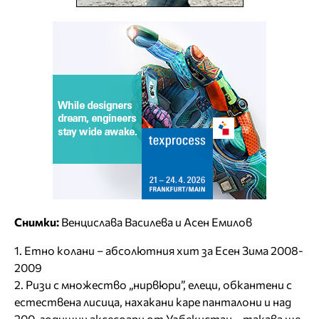
Снимки:
Венцислава Василева и Асен Емилов
1. Етно колани – абсолютния хит за Есен Зима 2008-
2009
2. Ризи с множество „нирвюри”, елеци, обкантени с
естествена лисица, нахакани каре панталони и над
200-годишни аксесоари от Узбекистан – такава ще