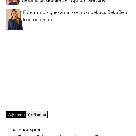
Седмица на модата в Торино, Италия
Пончото - дрехата, която прекоси векове и
континенти
Оферти
Събития
Бродерия