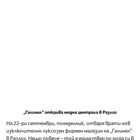
„Галинел” открива модна централа в Разлог
На 22-ри септември, понеделник, отваря врати нов
изключително луксозен фирмен магазин на „Галинел”
в Разлог. Нещо повече – той е единствен по рода си в