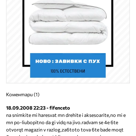
Коментари (1)
18.09.2008 22:23 - fifenceto
na snimkite mi haresvat mn drehite i aksesoarite,no mi e
mn po-liubopitno da gi vidq na jivo.radvam se 4e 6te
otvorqt magazin v razlog,za6toto tova 6te bade moqt