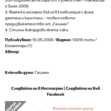
е Зима-2009.
3. Френско мохерно букле в комбинация с фина
дантела и кристали – това е новото
предизвикателство от „Галинел”
4. Стилни жакардови якета-сака
Публикувано:
16.09.2008 /
Видяно:
10016 пъти /
Коментари (1)
Автор:
Ключови думи
:
Галинел
Следвайте ни в Инстаграм
|
Следвайте ни във
Facebook