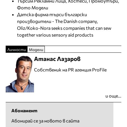
Търсим Рекламни Лица, Хостеси, Промоутъри,
Фото Модели
Датска фирма търси български
производители - The Danish company,
Oliz/Koko-Nora seeks companies that can sew
together various sensory aid products
Личности
Модели
Атанас Лазаров
Собственик на PR агенция ProFile
и още...
Абонамент
Абонирай се за новото в сайта