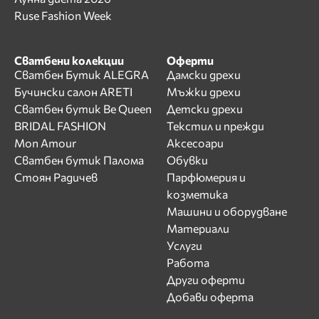
Ruse Fashion Week
Сватбени колекции
Оферти
Сватбен Бутик ALEGRA
Дамски дрехи
Бучински салон ARETI
Мъжки дрехи
Сватбен бутик Be Queen
Детски дрехи
BRIDAL FASHION
Текстил и прежди
Mon Amour
Аксесоари
Сватбен бутик Палома
Обувки
Стоян Радичев
Парфюмерия и
козметика
Машини и оборудване
Материали
Услуги
Работа
Други оферти
Добави оферта