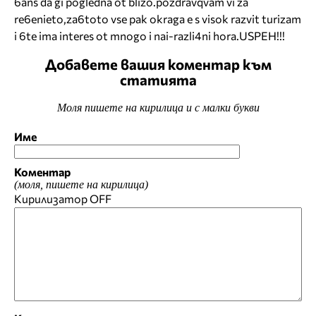
6ans da gi pogledna ot blizo.pozdravqvam vi za
re6enieto,za6toto vse pak okraga e s visok razvit turizam
i 6te ima interes ot mnogo i nai-razli4ni hora.USPEH!!!
Добавете вашия коментар към
статията
Моля пишете на кирилица и с малки букви
Име
Коментар
(моля, пишете на кирилица)
Кирилизатор
OFF