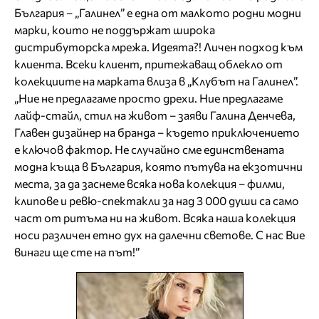
България – „Галинел” е една от малкото родни модни
марки, които не поддържат широка
дистрибуторска мрежа. Идеята?! Личен подход към
клиента. Всеки клиент, притежаващ облекло от
колекциите на марката влиза в „Клубът на Галинел”.
„Ние не предлагаме просто дрехи. Ние предлагаме
лайф-стайл, стил на живот – заяви Галина Денчева,
Главен дизайнер на бранда – където приключението
е ключов фактор. Не случайно сме единствената
модна къща в България, която пътува на екзотични
места, за да заснеме всяка нова колекция – филми,
клипове и ревю-спектакли за над 3 000 души са само
част от ритъма ни на живот. Всяка наша колекция
носи различен етно дух на далечни светове. С нас Вие
винаги ще сте на път!”