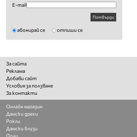
E-mail
Потвърди
абонирай се
отпиши се
За сайта
Реклама
Добави сайт
Условия за ползване
За контакти
Онлайн магазин
Дамски дрехи
Рокли
Дамски блузи
Поли