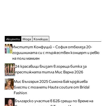
Акценти
Мода
Колекции
Институт Конфуций – София отбеляза 20-
годишнината си с тържествен концерт и ревю
на поли мамиен
24 красавици влизат в гореща битка за
престижната титла Мис Варна 2026
Мис България 2025 Симона Бакърджиева
блести с тоалети Haute couture от Bridal
Fashion
Българско участие в Б2Б срещи по време на