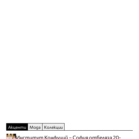
Акценти
Мода
Колекции
Институт Конфуций – София отбеляза 20-