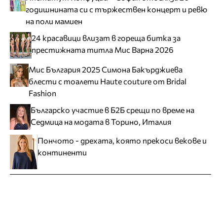
годишнината си с тържествен концерт и ревю
на поли мамиен
24 красавици влизат в гореща битка за
престижната титла Мис Варна 2026
Мис България 2025 Симона Бакърджиева
блести с тоалети Haute couture от Bridal
Fashion
Българско участие в Б2Б срещи по време на
Седмица на модата в Торино, Италия
Пончото - дрехата, която прекоси векове и
континенти