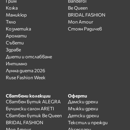
Грим
Banderol
Кожа
Be Queen
Маникюр
BRIDAL FASHION
Тяло
Mon Amour
Козметика
Стоян Радичев
Аромати
Съвети
Здраве
Диети и отслабване
Интимно
Лунна диета 2026
Ruse Fashion Week
Сватбени колекции
Оферти
Сватбен Бутик ALEGRA
Дамски дрехи
Бучински салон ARETI
Мъжки дрехи
Сватбен бутик Be Queen
Детски дрехи
BRIDAL FASHION
Текстил и прежди
Mon Amour
Аксесоари