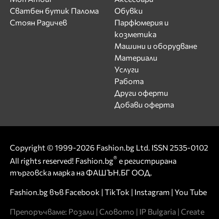
Сватбен бутик Палома
Обувки
Стоян Радичев
Парфюмерия и
козметика
Машини и оборудване
Материали
Услуги
Работа
Други оферти
Добави оферта
Copyright © 1999-2026 Fashion.bg Ltd. ISSN 2535-0102
®
All rights reserved! Fashion.bg
е регистрирана
търговска марка на ФАШЪН.БГ ООД.
Fashion.bg във
Facebook
|
TikTok
|
Instagram
|
You Tube
Препоръчваме:
Розали
|
Словото
|
IP Bulgaria
|
Create