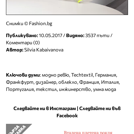
Снимки © Fashion.bg
Публикувано:
10.05.2017 /
Видяно:
3537 пъти /
Коментари (0)
Автор:
Silvia Kabaivanova
Ключови думи
:
модно ревю
,
Techtextil
,
Германия
,
Франкфурт
,
дизайнер
,
облекло
,
Франция
,
Италия
,
Португалия
,
текстил
,
инжинерство
,
умна мода
Следвайте ни в Инстаграм
|
Следвайте ни във
Facebook