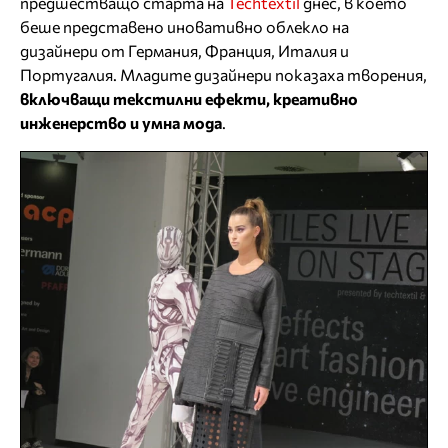
предшестващо старта на
Techtextil
днес, в което
беше представено иновативно облекло на
дизайнери от Германия, Франция, Италия и
Португалия. Младите дизайнери показаха творения,
включващи текстилни ефекти, креативно
инженерство и умна мода
.