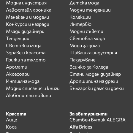
Модна индустрия
Детска мода
Лайфстайл хроника
Модни тенденции
Манекени и модели
Колекции
Конкурси и награди
Интервю
Млади дизайнери
Модни съвети
Тенденции
Световна мода
Световна мода
Мода за дома
Здраве и красота
Шивашка индустрия
Грижи за тялото
Пазаруване
Аромати
Всичко за Коледа
Аксесоари
Стани моден дизайнер
Интимна мода
Дропшипинг на дрехи
Модни списания и книги
Български дамски дрехи
Любопитни новини
Красота
За абитуриенти
Лице
Сватбен Бутик ALEGRA
Коса
Alfa Brides