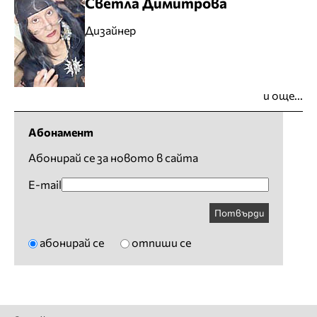
Светла Димитрова
Дизайнер
и още...
Абонамент
Абонирай се за новото в сайта
E-mail
Потвърди
абонирай се
отпиши се