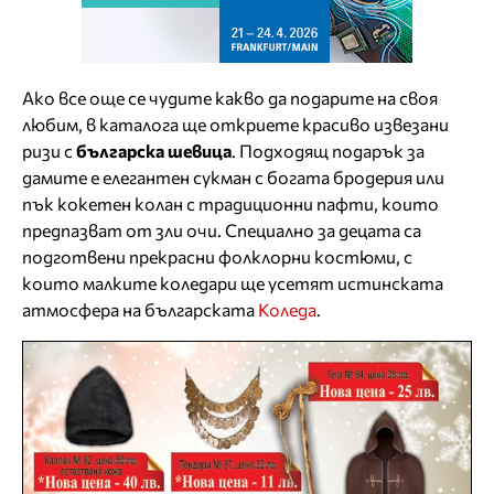
Ако все още се чудите какво да подарите на своя
любим, в каталога ще откриете красиво извезани
ризи с
българска шевица
. Подходящ подарък за
дамите е елегантен сукман с богата бродерия или
пък кокетен колан с традиционни пафти, които
предпазват от зли очи. Специално за децата са
подготвени прекрасни фолклорни костюми, с
които малките коледари ще усетят истинската
атмосфера на българската
Коледа
.