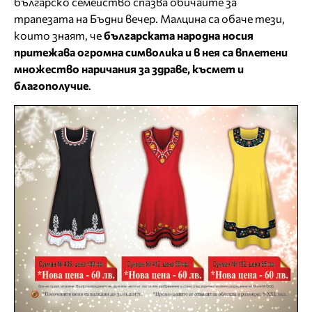
българско семейство спазва обичаите за
трапезата на Бъдни вечер. Малцина са обаче тези,
които знаят, че
българската народна носия
притежава огромна символика и в нея са вплетени
множество наричания за здраве, късмет и
благополучие
.