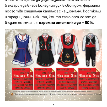
българин да внесе коледния дух в своя дом, фирмата
подготви специален каталог с национални костюми
и традиционни накити, които само сега могат да
бъдат поръчани с
огромни отстъпки до – 50%
.
/