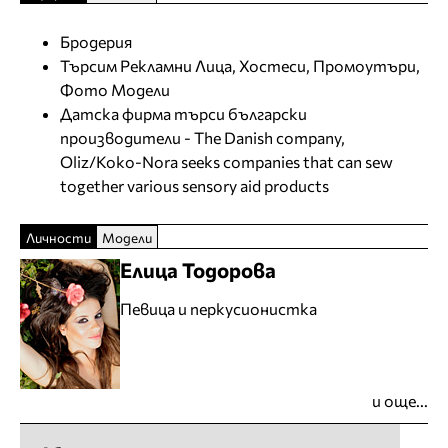
Бродерия
Търсим Рекламни Лица, Хостеси, Промоутъри,
Фото Модели
Датска фирма търси български
производители - The Danish company,
Oliz/Koko-Nora seeks companies that can sew
together various sensory aid products
Личности
Модели
Елица Тодорова
Певица и перкусионистка
и още...