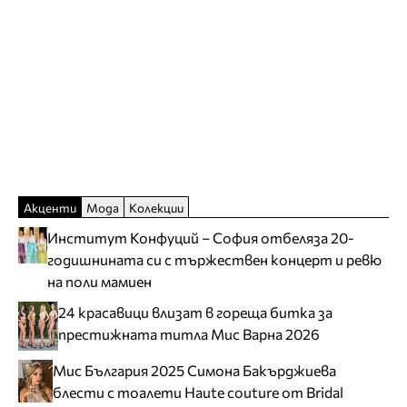
Акценти
Мода
Колекции
Институт Конфуций – София отбеляза 20-
годишнината си с тържествен концерт и ревю
на поли мамиен
24 красавици влизат в гореща битка за
престижната титла Мис Варна 2026
Мис България 2025 Симона Бакърджиева
блести с тоалети Haute couture от Bridal