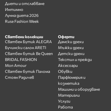
Диети и отслабване
Интимно
Лунна диета 2026
Ruse Fashion Week
Сватбени колекции
Оферти
Сватбен Бутик ALEGRA
Дамски дрехи
Бучински салон ARETI
Мъжки дрехи
Сватбен бутик Be Queen
Детски дрехи
BRIDAL FASHION
Текстил и прежди
Mon Amour
Аксесоари
Сватбен бутик Палома
Обувки
Стоян Радичев
Парфюмерия и
козметика
Машини и оборудване
Материали
Услуги
Работа