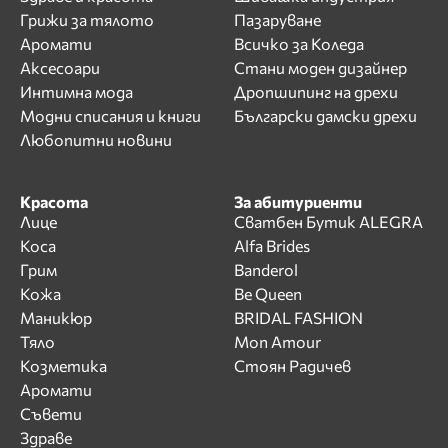
Грижи за тялото
Пазаруване
Аромати
Всичко за Коледа
Аксесоари
Стани моден дизайнер
Интимна мода
Дропшипинг на дрехи
Модни списания и книги
Български дамски дрехи
Любопитни новини
Красота
За абитуриенти
Лице
Сватбен Бутик ALEGRA
Коса
Alfa Brides
Грим
Banderol
Кожа
Be Queen
Маникюр
BRIDAL FASHION
Тяло
Mon Amour
Козметика
Стоян Радичев
Аромати
Съвети
Здраве