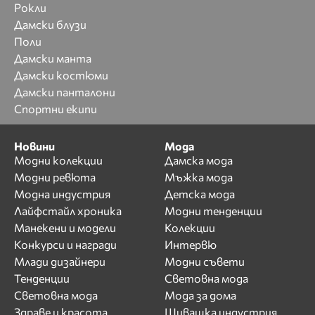
Рокли
Дамски блузи
Поли
Дамски манта
Дамски костюми
Дамски панталони
Спортни екипи
Новини
Мода
Модни колекции
Дамска мода
Модни ревюта
Мъжка мода
Модна индустрия
Детска мода
Лайфстайл хроника
Модни тенденции
Манекени и модели
Колекции
Конкурси и награди
Интервю
Млади дизайнери
Модни съвети
Тенденции
Световна мода
Световна мода
Мода за дома
Здраве и красота
Шивашка индустрия