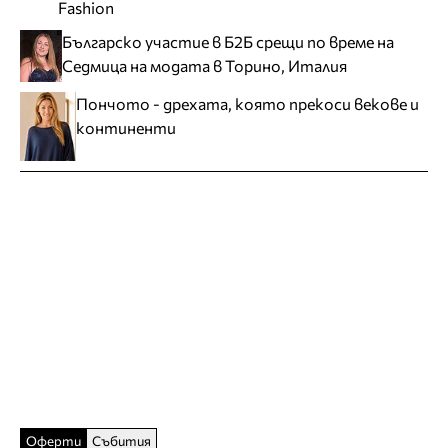
Fashion
Българско участие в Б2Б срещи по време на
Седмица на модата в Торино, Италия
Пончото - дрехата, която прекоси векове и
континенти
Оферти
Събития