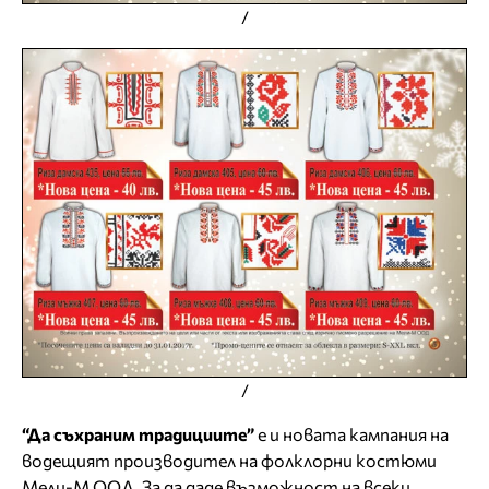
/
/
“Да съхраним традициите”
е и новата кампания на
водещият производител на фолклорни костюми
Мели-М ООД. За да даде възможност на всеки