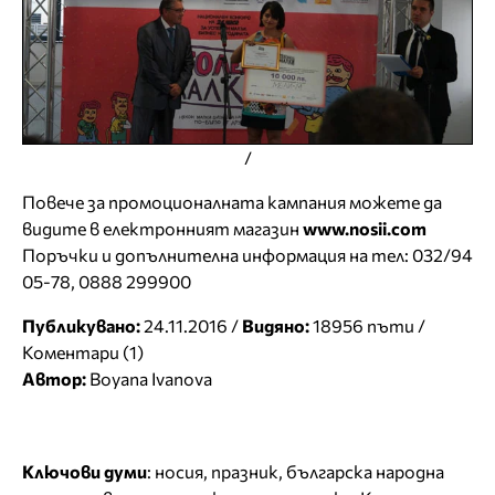
/
Повече за промоционалната кампания можете да
видите в електронният магазин
www.nosii.com
Поръчки и допълнителна информация на тел: 032/94
05-78, 0888 299900
Публикувано:
24.11.2016 /
Видяно:
18956 пъти /
Коментари (1)
Автор:
Boyana Ivanova
Ключови думи
:
носия
,
празник
,
българска народна