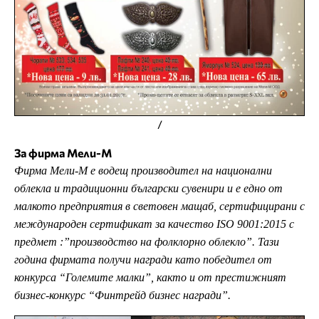
/
За фирма Мели-М
Фирма Мели-М е водещ производител на национални
облекла и традиционни български сувенири и е едно от
малкото предприятия в световен мащаб, сертифицирани с
международен сертификат за качество ISO 9001:2015 с
предмет :”производство на фолклорно облекло”. Тази
година фирмата получи награди като победител от
конкурса “Големите малки”, както и от престижният
бизнес-конкурс “Финтрейд бизнес награди”.