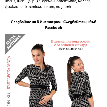
носия
,
шевица
,
риза
,
сукман
,
отстъпка
,
Коледа
,
фолклорен костюм
,
накит
,
подарък
Следвайте ни в Инстаграм
|
Следвайте ни във
Facebook