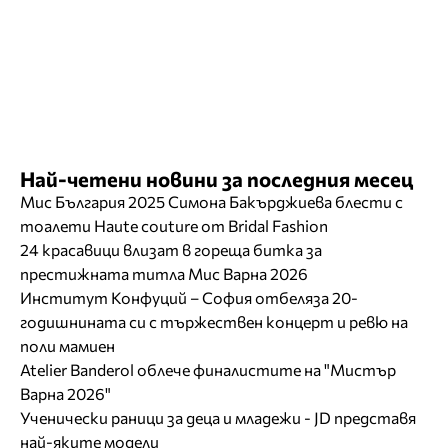
Най-четени новини за последния месец
Мис България 2025 Симона Бакърджиева блести с
тоалети Haute couture от Bridal Fashion
24 красавици влизат в гореща битка за
престижната титла Мис Варна 2026
Институт Конфуций – София отбеляза 20-
годишнината си с тържествен концерт и ревю на
поли мамиен
Atelier Banderol облече финалистите на "Мистър
Варна 2026"
Ученически раници за деца и младежи - JD представя
най-яките модели