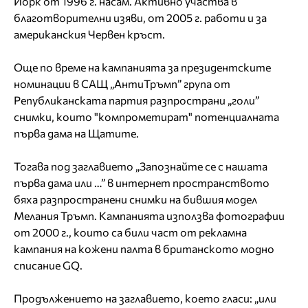
Йорк от 1996 г. насам. Активно участва в
благотворителни изяви, от 2005 г. работи и за
американския Червен кръст.
Още по време на кампанията за президентските
номинации в САЩ „АнтиТръмп” група от
Републиканската партия разпространи „голи”
снимки, които "компрометират" потенциалната
първа дама на Щатите.
Тогава под заглавието „Запознайте се с нашата
първа дама или …” в интернет пространството
бяха разпространени снимки на бившия модел
Мелания Тръмп. Кампанията използва фотографии
от 2000 г., които са били част от рекламна
кампания на кожени палта в британското модно
списание GQ.
Продължението на заглавието, което гласи: „или