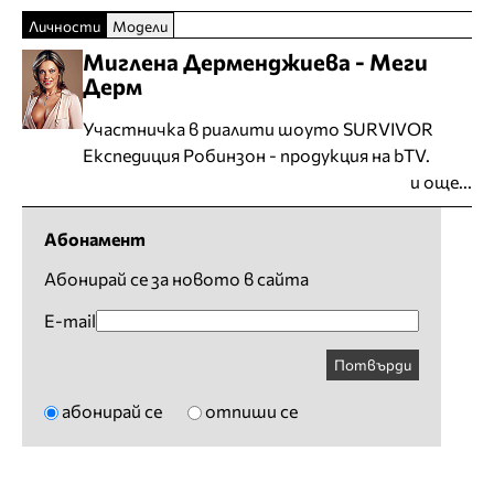
Личности
Модели
Миглена Дерменджиева - Меги
Дерм
Участничка в риалити шоуто SURVIVOR
Експедиция Робинзон - продукция на bTV.
и още...
Абонамент
Абонирай се за новото в сайта
E-mail
Потвърди
абонирай се
отпиши се