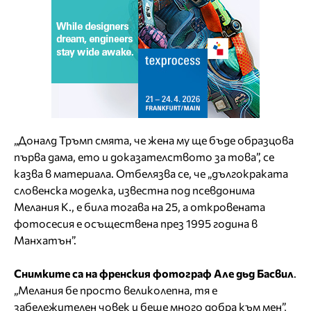
„Доналд Тръмп смята, че жена му ще бъде образцова
първа дама, ето и доказателството за това”, се
казва в материала. Отбелязва се, че „дългокраката
словенска моделка, известна под псевдонима
Мелания К., е била тогава на 25, а откровената
фотосесия е осъществена през 1995 година в
Манхатън”.
Снимките са на френския фотограф Але дьд Басвил
.
„Мелания бе просто великолепна, тя е
забележителен човек и беше много добра към мен”,