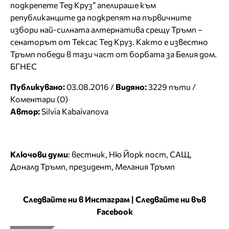
подкрепете Тед Круз” апелираше към
републиканците да подкрепят на първичните
избори най-силната алтернатива срещу Тръмп –
сенаторът от Тексас Тед Круз. Както е известно
Тръмп победи в тази част от борбата за Белия дом.
БГНЕС
Публикувано:
03.08.2016 /
Видяно:
3229 пъти /
Коментари (0)
Автор:
Silvia Kabaivanova
Ключови думи
:
вестник
,
Ню Йорк пост
,
САЩ
,
Доналд Тръмп
,
президент
,
Мелания Тръмп
Следвайте ни в Инстаграм
|
Следвайте ни във
Facebook