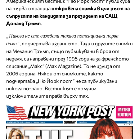
Американският вестник "Ню Йорк пост" публикува
на първа страница
откровена снимка в цял ръст на
съпругата на кандидата за президент на САЩ
Доналд Тръмп
.
„Никога не сте виждали такава потенциална първа
, подчертава изданието. Тази и другите снимки
дама”
на Мелания Тръмп, също публикувани в броя от
неделя, са направени през 1995 година за френското
списание „Макс” (Max Magazine). То не излиза от
2006 година. Някои от снимките, както
подчертава „Ню Йорк пост” не са публикувани
никога по-рано. Вестникът е получил
изключителните права върху тях.