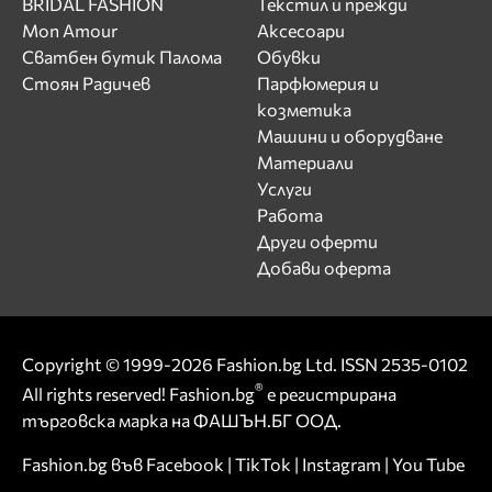
BRIDAL FASHION
Текстил и прежди
Mon Amour
Аксесоари
Сватбен бутик Палома
Обувки
Стоян Радичев
Парфюмерия и
козметика
Машини и оборудване
Материали
Услуги
Работа
Други оферти
Добави оферта
Copyright © 1999-2026 Fashion.bg Ltd. ISSN 2535-0102
®
All rights reserved! Fashion.bg
е регистрирана
търговска марка на ФАШЪН.БГ ООД.
Fashion.bg във
Facebook
|
TikTok
|
Instagram
|
You Tube