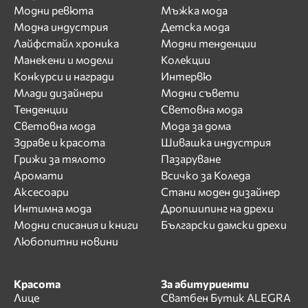
Модни ревюта
Мъжка мода
Модна индустрия
Детска мода
Лайфстайл хроника
Модни тенденции
Манекени и модели
Колекции
Конкурси и награди
Интервю
Млади дизайнери
Модни съвети
Тенденции
Световна мода
Световна мода
Мода за дома
Здраве и красота
Шивашка индустрия
Грижи за тялото
Пазаруване
Аромати
Всичко за Коледа
Аксесоари
Стани моден дизайнер
Интимна мода
Дропшипинг на дрехи
Модни списания и книги
Български дамски дрехи
Любопитни новини
Красота
За абитуриенти
Лице
Сватбен Бутик ALEGRA