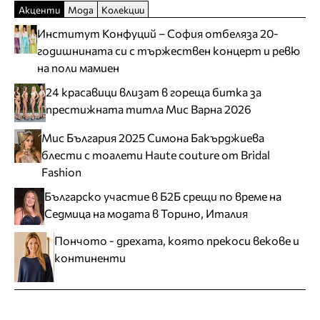
Акценти
Мода
Колекции
Институт Конфуций – София отбеляза 20-
годишнината си с тържествен концерт и ревю
на поли мамиен
24 красавици влизат в гореща битка за
престижната титла Мис Варна 2026
Мис България 2025 Симона Бакърджиева
блести с тоалети Haute couture от Bridal
Fashion
Българско участие в Б2Б срещи по време на
Седмица на модата в Торино, Италия
Пончото - дрехата, която прекоси векове и
континенти