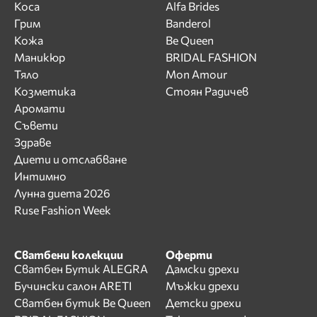
Коса
Alfa Brides
Грим
Banderol
Кожа
Be Queen
Маникюр
BRIDAL FASHION
Тяло
Mon Amour
Козметика
Стоян Радичев
Аромати
Съвети
Здраве
Диети и отслабване
Интимно
Лунна диета 2026
Ruse Fashion Week
Сватбени колекции
Оферти
Сватбен Бутик ALEGRA
Дамски дрехи
Бучински салон ARETI
Мъжки дрехи
Сватбен бутик Be Queen
Детски дрехи