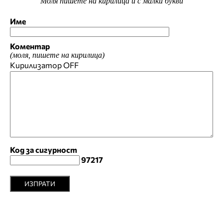
Моля пишете на кирилица и с малки букви
Име
Коментар
(моля, пишете на кирилица)
Кирилизатор
OFF
Код за сигурност
97217
ИЗПРАТИ