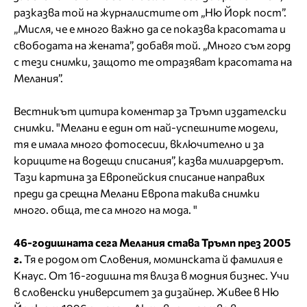
разказва той на журналистите от „Ню Йорк пост”.
„Мисля, че е много важно да се показва красотата и
свободата на жената”, добавя той. „Много съм горд
с тези снимки, защото те отразяват красотата на
Мелания”.
Вестникът цитира коментар за Тръмп издателски
снимки. "Мелани е един от най-успешните модели,
тя е имала много фотосесии, включително и за
кориците на водещи списания”, казва милиардерът.
Тази картина за Европейския списание направих
преди да срещна Мелани Европа такива снимки
много. обща, те са много на мода. "
46-годишната сега Мелания става Тръмп през 2005
г.
Тя е родом от Словения, моминската й фамилия е
Кнаус. От 16-годишна тя влиза в модния бизнес. Учи
в словенски университет за дизайнер. Живее в Ню