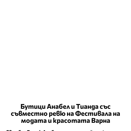
Бутици Анабел и Тианда със
съвместно ревю на Фестивалa на
модата и красотата Варна