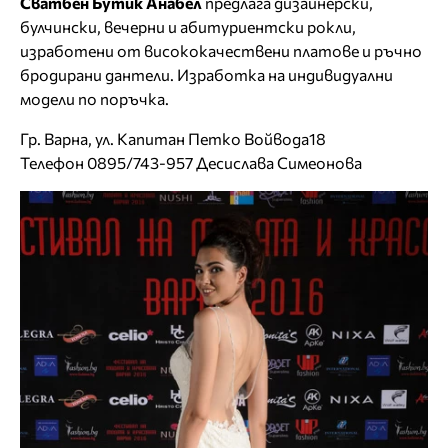
Сватбен Бутик Анабел
предлага дизайнерски,
булчински, вечерни и абитуриентски рокли,
изработени от висококачествени платове и ръчно
бродирани дантели. Изработка на индивидуални
модели по поръчка.
Гр. Варна, ул. Капитан Петко Войвода18
Телефон 0895/743-957 Десислава Симеонова