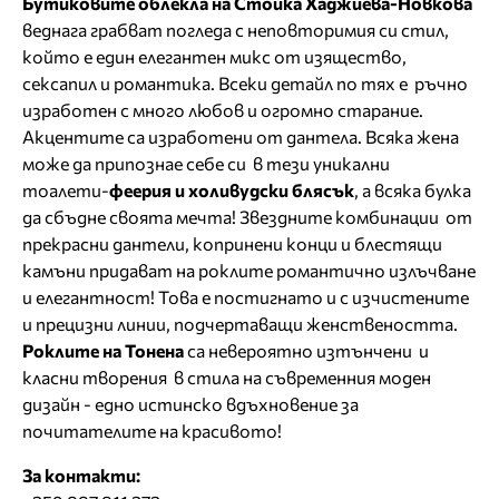
Бутиковите облекла на Стойка Хаджиева-Новкова
веднага грабват погледа с неповторимия си стил,
който е един елегантен микс от изящество,
сексапил и романтика. Всеки детайл по тях е ръчно
изработен с много любов и огромно старание.
Акцентите са изработени от дантела. Всяка жена
може да припознае себе си в тези уникални
тоалети-
феерия и холивудски блясък
, а всяка булка
да сбъдне своята мечта! Звездните комбинации от
прекрасни дантели, копринени конци и блестящи
камъни придават на роклите романтично излъчване
и елегантност! Това е постигнато и с изчистените
и прецизни линии, подчертаващи женствеността.
Роклите на Тонена
са невероятно изтънчени и
класни творения в стила на съвременния моден
дизайн - едно истинско вдъхновение за
почитателите на красивото!
За контакти: