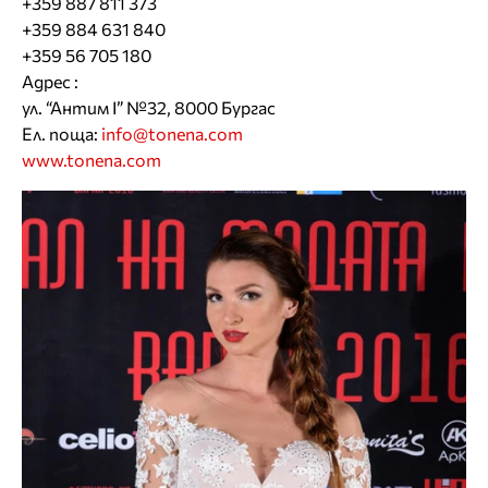
+359 887 811 373
+359 884 631 840
+359 56 705 180
Адрес :
ул. “Антим I” №32, 8000 Бургас
Ел. поща:
info@tonena.com
www.tonena.com