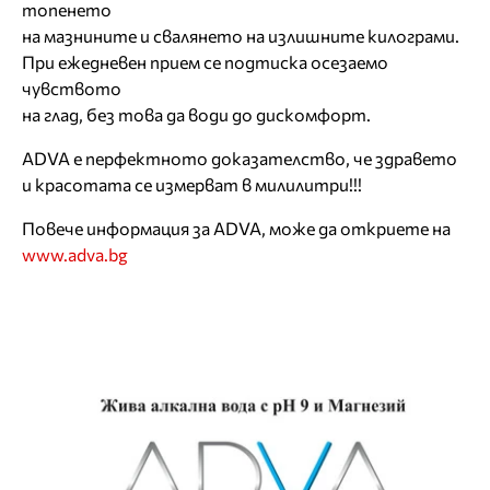
топенето
на мазнините и свалянето на излишните килограми.
При ежедневен прием се подтиска осезаемо
чувството
на глад, без това да води до дискомфорт.
ADVA е перфектното доказателство, че здравето
и красотата се измерват в милилитри!!!
Повече информация за ADVA, може да откриете на
www.adva.bg