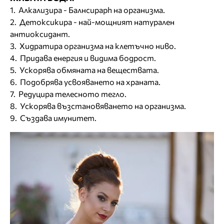
1. Алкализира - Балнсираph на организма.
2. Детоксикира - най-мощният натурален
антиоксидант.
3. Хидратира организма на клетъчно ниво.
4. Придава енергия и видима бодрост.
5. Ускорява обмяната на веществата.
6. Подобрява усвояването на храната.
7. Редуцира телесното тегло.
8. Ускорява възстановяването на организма.
9. Създава имунитет.