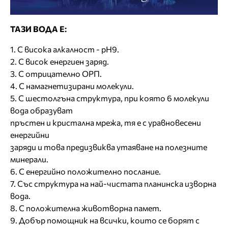
ТАЗИ ВОДА Е:
1. С висока алкалност - рН9.
2. С висок енергиен заряд.
3. С отрицателно ОРП.
4. С намагнетизирани молекули.
5. С шестолгъна структура, при която 6 молекули
вода образуват
пръстен и кристална мрежа, тя е с уравновесени
енергийни
заряди и това предизвиква утаяване на полезните
минерали.
6. С енергийно положително послание.
7. Със структура на най-чистата планинска изворна
вода.
8. С положителна животворна памет.
9. Добър помощник на всички, които се борят с