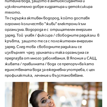
питейна вода, защото е антиоксидантна и
изключително добре хидратира и детоксикира
тялото.
Тя съдържа активен водород, който доставя
огромно количество "живи" електрони към
организма. Водорода е с отрицателен енергиен
заряд. Той улавя / фиксира / свободните радикали в
кръвта, защото те са с положителен енергиен
заряд. След това свободните радикали се
изхвърлят чрез урината и така организма се
предпазва от много заболявания. В Япония и САЩ,
живата / правилната / вода се препоръчва като
единствената вода за ежедневна употреба, с цел
профилактика, лечение и възстановяване.