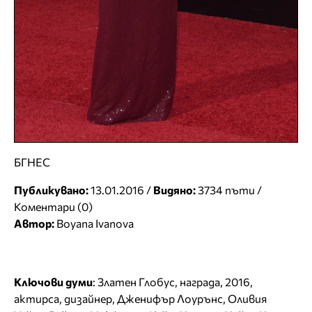
БГНЕС
Публикувано:
13.01.2016 /
Видяно:
3734 пъти /
Коментари (0)
Автор:
Boyana Ivanova
Ключови думи
:
Златен Глобус
,
награда
,
2016
,
актирса
,
дизайнер
,
Дженифър Лоурънс
,
Оливия