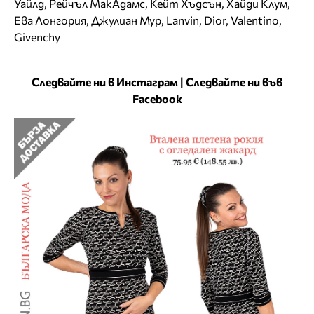
Уайлд
,
Рейчъл МакАдамс
,
Кейт Хъдсън
,
Хайди Клум
,
Ева Лонгория
,
Джулиан Мур
,
Lanvin
,
Dior
,
Valentino
,
Givenchy
Следвайте ни в Инстаграм
|
Следвайте ни във
Facebook