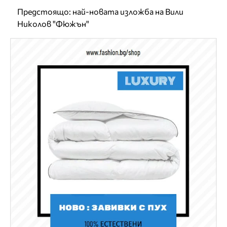
Предстоящо: най-новата изложба на Вили
Николов "Фюжън"