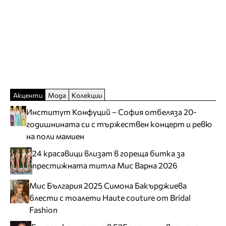
Акценти
Мода
Колекции
Институт Конфуций – София отбеляза 20-
годишнината си с тържествен концерт и ревю
на поли мамиен
24 красавици влизат в гореща битка за
престижната титла Мис Варна 2026
Мис България 2025 Симона Бакърджиева
блести с тоалети Haute couture от Bridal
Fashion