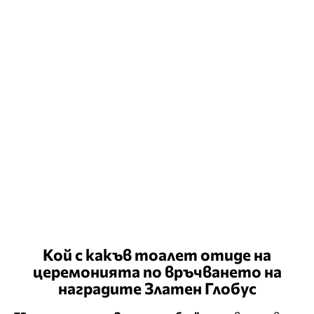
Кой с какъв тоалет отиде на
церемонията по връчването на
наградите Златен Глобус