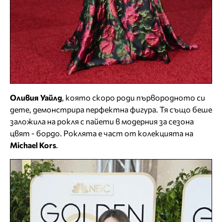
Оливия Уайлд
, която скоро роди първородното си
дете, демонстрира перфектна фигура. Тя също беше
заложила на рокля с пайети в модерния за сезона
цвят - бордо. Роклята е част от колекцията на
Michael Kors
.