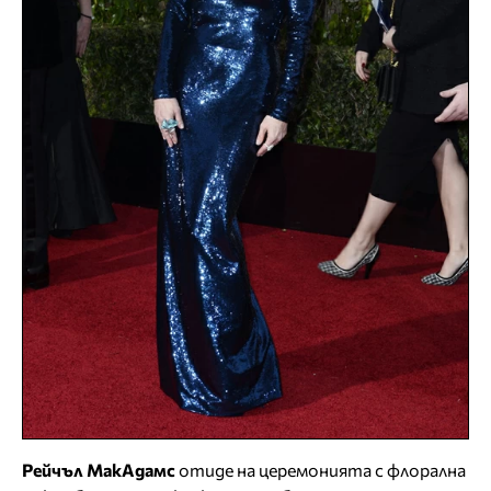
Рейчъл МакАдамс
отиде на церемонията с флорална