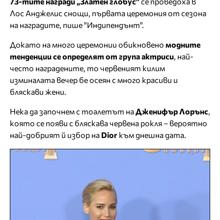
73-тите награди „Златен глобус”
се проведоха в
Лос Анджелис снощи, първата церемония от сезона
на наградите, пише "Индипендънт".
Докато на много церемонии обикновено
модните
тенденции се определят от група актриси
, най-
често наградените, то червеният килим
изминалата вечер бе осеян с много красиви и
бляскави жени.
Нека да започнем с тоалетът на
Дженифър Лорънс
,
която се появи с бляскава червена рокля – вероятно
най-добрият й избор на
Dior
към днешна дата.