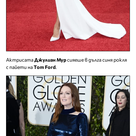
Актрисата
Джулиан Мур
сияеше в дълга синя рокля
с пайети на
Tоm Ford
.