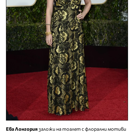
Ева Лонгория
заложи на тоалет с флорални мотиви