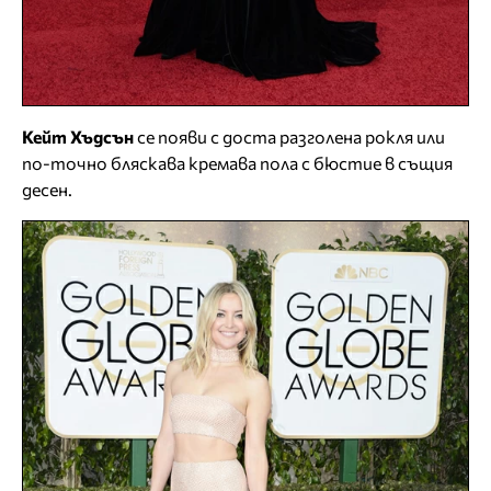
Кейт Хъдсън
се появи с доста разголена рокля или
по-точно бляскава кремава пола с бюстие в същия
десен.