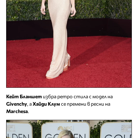
Кейт Бланшет
избра ретро стила с модел на
Givenchy
, а
Хайди Клум
се премени в ресни на
Marchesa
.