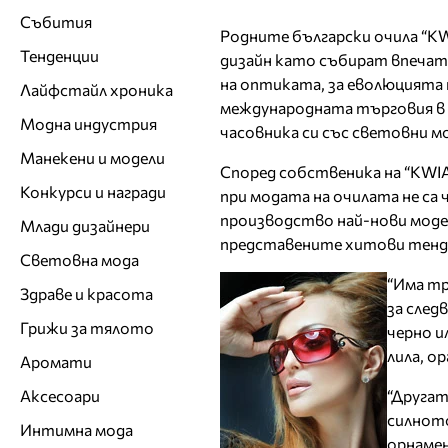
Събития
Родните български очила “KW
Тенденции
дизайн като събират впечатл
на оптиката, за еволюцията н
Лайфстайл хроника
международната търговия в 
Модна индустрия
часовника си със световни м
Манекени и модели
Според собственика на “KWI
Конкурси и награди
при модата на очилата не са 
производство най-нови моде
Млади дизайнери
представените хитови тенде
Световна мода
“Има тр
Здраве и красота
за след
Грижи за тялото
черно и
лила, о
Аромати
Аксесоари
“Другат
силното
Интимна мода
орнамен