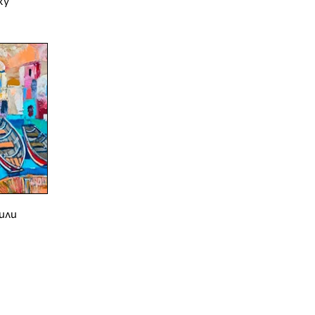
ху
или