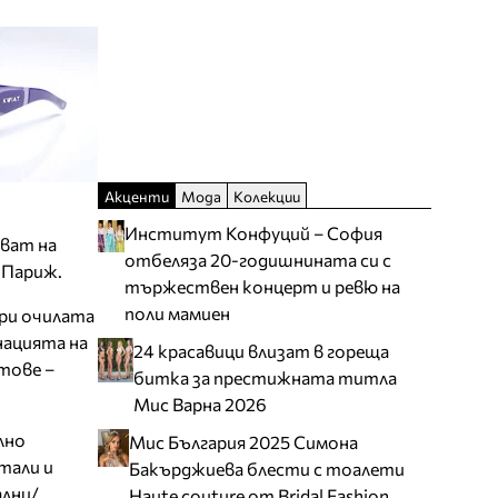
Акценти
Мода
Колекции
Институт Конфуций – София
ват на
отбеляза 20-годишнината си с
 Париж.
тържествен концерт и ревю на
поли мамиен
при очилата
нацията на
24 красавици влизат в гореща
тове –
битка за престижната титла
Мис Варна 2026
лно
Мис България 2025 Симона
тали и
Бакърджиева блести с тоалети
ални/
Haute couture от Bridal Fashion