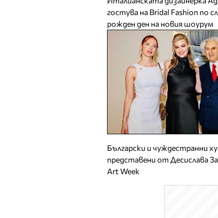
Италианската дизайнерка А
гостува на Bridal Fashion по 
рожден ден на новия шоурум
Български и чуждестранни х
представени от Десислава З
Art Week