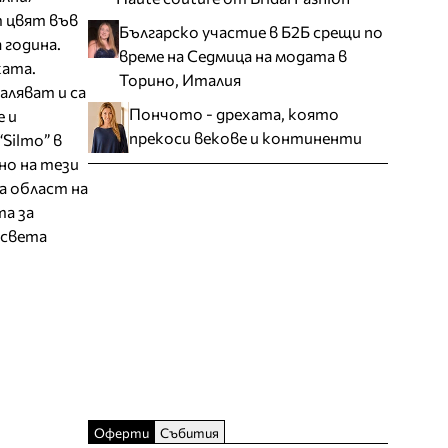
т цвят във
Българско участие в Б2Б срещи по
 година.
време на Седмица на модата в
ката.
Торино, Италия
аляват и са
Пончото - дрехата, която
 и
прекоси векове и континенти
Silmo” в
но на тези
а област на
та за
 света
Оферти
Събития