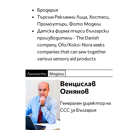
Бродерия
Търсим Рекламни Лица, Хостеси,
Промоутъри, Фото Модели
Датска фирма търси български
производители - The Danish
company, Oliz/Koko-Nora seeks
companies that can sew together
various sensory aid products
Личности
Модели
Венцислав
Огнянов
Генерален директор на
CCC за България