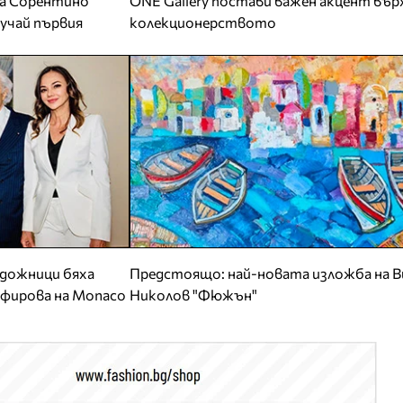
да Сорентино
ONE Gallery постави важен акцент вър
случай първия
колекционерството
удожници бяха
Предстоящо: най-новата изложба на В
афирова на Monaco
Николов "Фюжън"