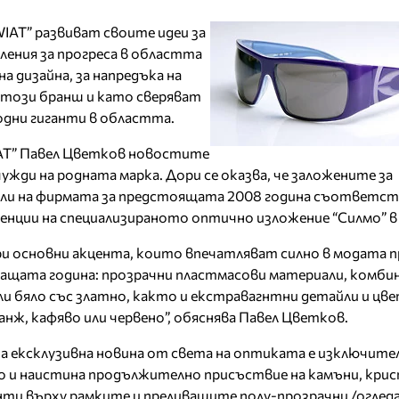
IAT” развиват своите идеи за
ения за прогреса в областта
а дизайна, за напредъка на
този бранш и като сверяват
одни гиганти в областта.
AT” Павел Цветков новостите
чужди на родната марка. Дори се оказва, че заложените за
ли на фирмата за предстоящата 2008 година съответст
нции на специализираното оптично изложение “Силмо” в
и основни акцента, които впечатляват силно в модата 
ващата година: прозрачни пластмасови материали, комби
ли бяло със златно, както и екстравагнтни детайли и цве
ранж, кафяво или червено”, обяснява Павел Цветков.
а ексклузивна новина от света на оптиката е изключите
 и наистина продължително присъствие на камъни, крис
ти върху рамките и преливащите полу-прозрачни /оглед