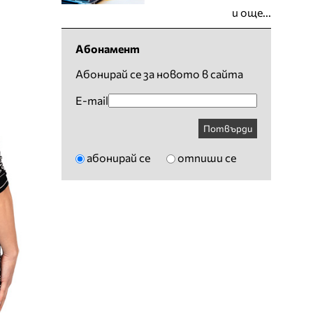
и още...
Абонамент
Абонирай се за новото в сайта
E-mail
Потвърди
абонирай се
отпиши се