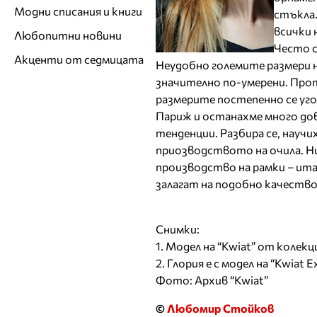
Модни списания и книги
стъкла.
всички 
Любопитни новини
Често с
Акценти от седмицата
Неудобно големите размери н
значително по-умерени. Про
размерите постепенно се уго
Париж и останахме много дов
тенденции. Разбира се, науч
приозводството на очила. Ни
производство на рамки – ита
залагат на подобно качество”
Снимки:
1. Модел на “Kwiat” от колекц
2. Глория е с модел на “Kwiat Ex
Фото: Архив “Kwiat”
©
Любомир Стойков