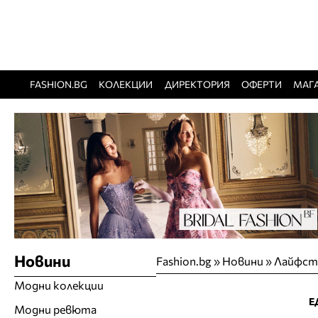
FASHION.BG
КОЛЕКЦИИ
ДИРЕКТОРИЯ
ОФЕРТИ
МАГ
Новини
Fashion.bg
»
Новини
»
Лайфст
Модни колекции
Е
Модни ревюта