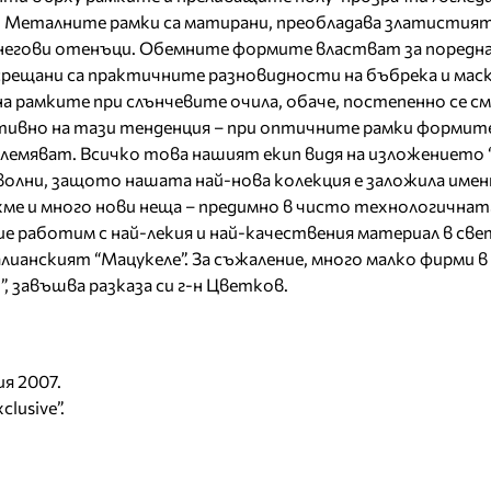
 Металните рамки са матирани, преобладава златистия
негови отенъци. Обемните формите властват за поредна
рещани са практичните разновидности на бъбрека и мас
а рамките при слънчевите очила, обаче, постепенно се см
тивно на тази тенденция – при оптичните рамки формите
лемяват. Всичко това нашият екип видя на изложението “
олни, защото нашата най-нова колекция е заложила имен
ихме и много нови неща – предимно в чисто технологичнат
е работим с най-лекия и най-качествения материал в све
лианският “Мацукеле”. За съжаление, много малко фирми в
, завъшва разказа си г-н Цветков.
ия 2007.
clusive”.