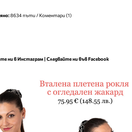
яно:
8634 пъти /
Коментари (1)
те ни в Инстаграм
|
Следвайте ни във Facebook