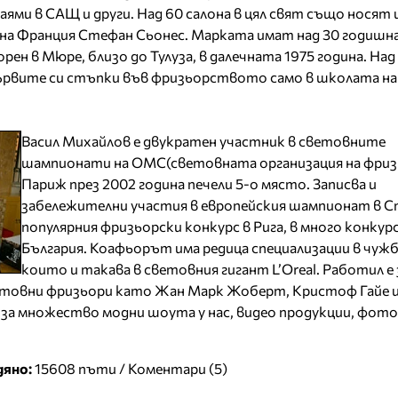
Маями в САЩ и други. Над 60 салона в цял свят също носят
 на Франция Стефан Сьонес. Марката имат над 30 годишн
рен в Мюре, близо до Тулуза, в далечната 1975 година. Над
ървите си стъпки във фризьорството само в школата на 
Васил Михайлов е двукратен участник в световните
шампионати на ОМС(световната организация на фриз
Париж през 2002 година печели 5-о място. Записва и
забележителни участия в европейския шампионат в С
популярния фризьорски конкурс в Рига, в много конкурс
България. Коафьорът има редица специализации в чужб
които и такава в световния гигант L’Oreal. Работил е 
етовни фризьори като Жан Марк Жоберт, Кристоф Гайе и 
а множество модни шоута у нас, видео продукции, фото 
дяно:
15608 пъти /
Коментари (5)