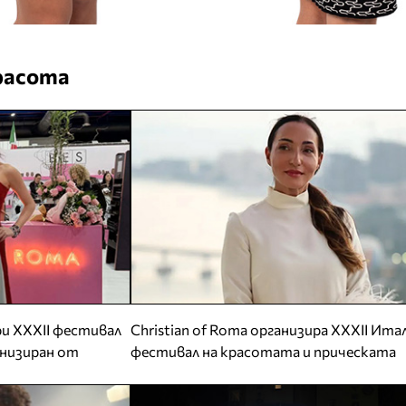
расота
и XXXII фестивал
Christian of Roma организира XXXII Ита
анизиран от
фестивал на красотата и прическата