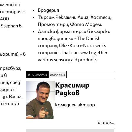
 името на
Бродерия
а история –
Търсим Рекламни Лица, Хостеси,
 400
Промоутъри, Фото Модели
Stephan в
Датска фирма търси български
производители - The Danish
company, Oliz/Koko-Nora seeks
companies that can sew together
ьорите) – в
various sensory aid products
трасбург,
и в
Личности
Модели
ина, сред
Красимир
задно с
Радков
др. Васил
сесии за
комедиен актьор
и още...