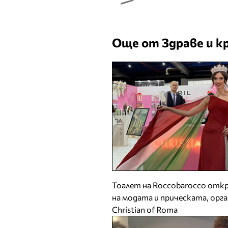
Още от Здраве и к
Тоалет на Roccobarocco откр
на модата и прическата, орг
Christian of Roma