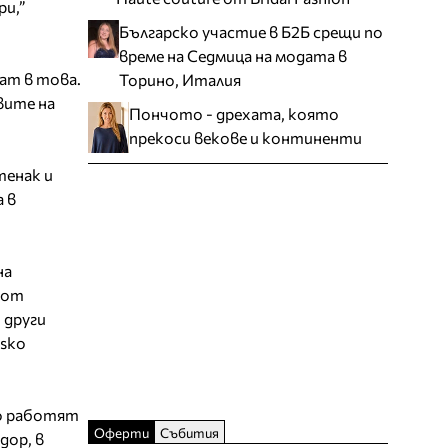
и,”
Българско участие в Б2Б срещи по
време на Седмица на модата в
ват в това.
Торино, Италия
вите на
Пончото - дрехата, която
прекоси векове и континенти
тенак и
а в
на
 от
 други
nsko
но работят
Оферти
Събития
дор, в