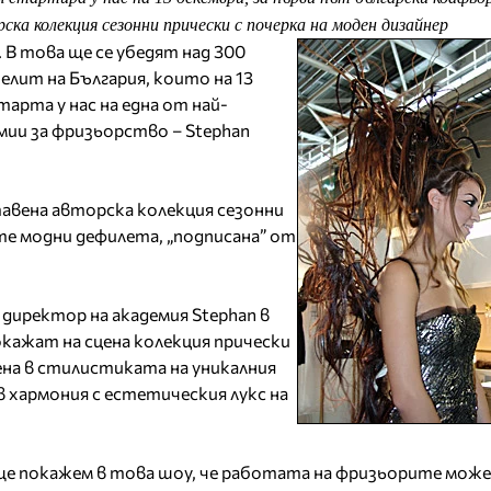
ска колекция сезонни прически с почерка на моден дизайнер
 В това ще се убедят над 300
елит на България, които на 13
арта у нас на една от най-
ии за фризьорство – Stephan
авена авторска колекция сезонни
те модни дефилета, „подписана” от
директор на академия Stephan в
окажат на сцена колекция прически
на в стилистиката на уникалния
в хармония с естетическия лукс на
 ще покажем в това шоу, че работата на фризьорите може