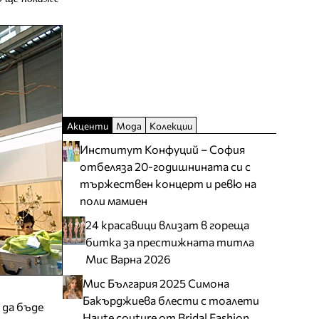
Акценти
Мода
Колекции
Институт Конфуций – София
отбеляза 20-годишнината си с
тържествен концерт и ревю на
поли мамиен
24 красавици влизат в гореща
битка за престижната титла
Мис Варна 2026
Мис България 2025 Симона
Бакърджиева блести с тоалети
 да бъде
Haute couture от Bridal Fashion