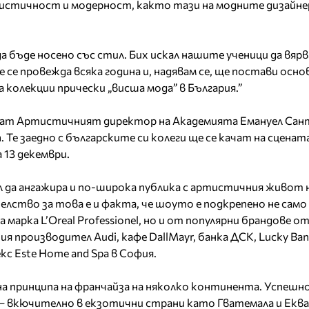
истичност и модерност, както тази на модните дизайнер
а бъде носено със стил. Бих искал нашите ученици да вяр
е се провежда всяка година и, надявам се, ще постави осно
 колекции прически „висша мода” в България.”
гат Артистичният директор на Академията Емануел Сан
. Те заедно с българските си колеги ще се качат на сценат
 13 декември.
 да ангажира и по-широка публика с артистичния живот 
лство за това е и факта, че шоуто е подкрепено не само
марка L’Oreal Professionel, но и от популярни брандове от
 производител Audi, кафе DallMayr, банка ДСК, Lucky Ba
кс Este Home and Spa в София.
и на принципа на франчайза на няколко континента. Успеш
– вкючително в екзотични страни като Гватемала и Еква