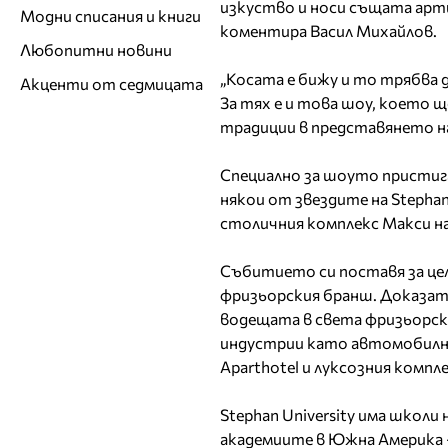
изкуство и носи същата арт
Модни списания и книги
коментира Васил Михайлов.
Любопитни новини
„Косата е бижу и то трябва д
Акценти от седмицата
За тях е и това шоу, което щ
традиции в представянето на
Специално за шоуто присти
някои от звездите на Stephan
столичния комплекс Макси на
Събитието си поставя за цел
фризьорския бранш. Доказате
водещата в света фризьорска 
индустрии като автомобилния
Aparthotel и луксозния компле
Stephan University има школ
академиите в Южна Америка 