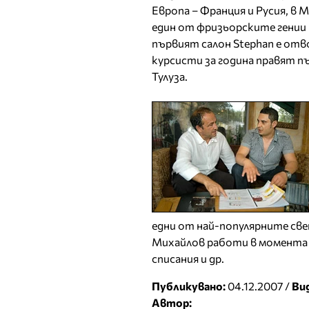
Европа – Франция и Русия, в 
един от фризьорските гении
първият салон Stephan e отво
курсисти за година правят п
Тулуза.
едни от най-популярните св
Михайлов работи в момента з
списания и др.
Публикувано:
04.12.2007 /
Ви
Автор: