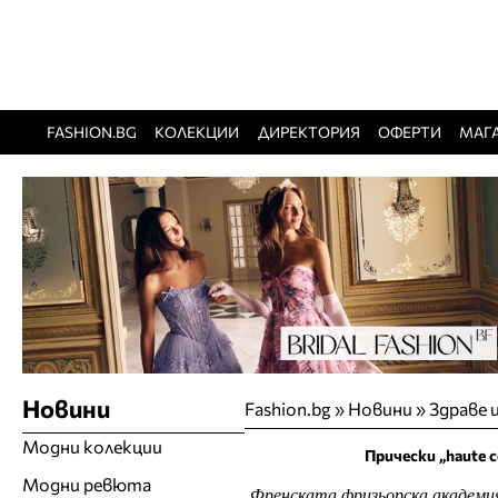
FASHION.BG
КОЛЕКЦИИ
ДИРЕКТОРИЯ
ОФЕРТИ
МАГ
Новини
Fashion.bg
»
Новини
»
Здраве 
Модни колекции
Прически „haute 
Модни ревюта
Френската фризьорска академия