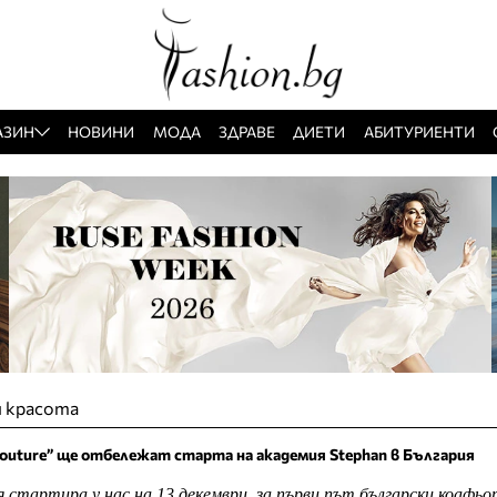
АЗИН
НОВИНИ
МОДА
ЗДРАВЕ
ДИЕТИ
АБИТУРИЕНТИ
и красота
couture” ще отбележат старта на академия Stephan в България
 стартира у нас на 13 декември, за първи път български коафь