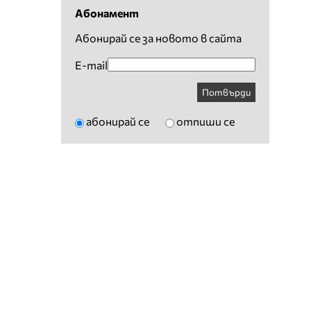
Абонамент
Абонирай се за новото в сайта
E-mail
Потвърди
абонирай се
отпиши се