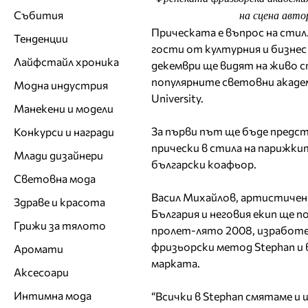
Събития
на сцена автор
Прическата е въпрос на стил.
Тенденции
гости от културния и бизнес 
Лайфстайл хроника
декември ще видят на живо ст
популярните световни академ
Модна индустрия
University.
Манекени и модели
За първи път ще бъде предст
Конкурси и награди
прически в стила на парижки
Млади дизайнери
български коафьор.
Световна мода
Васил Михайлов, артистичен 
Здраве и красота
България и неговия екип ще п
Грижи за тялото
пролет-лято 2008, изработе
фризьорски метод Stephan и 
Аромати
марката.
Аксесоари
Интимна мода
“Всички в Stephan смятаме и