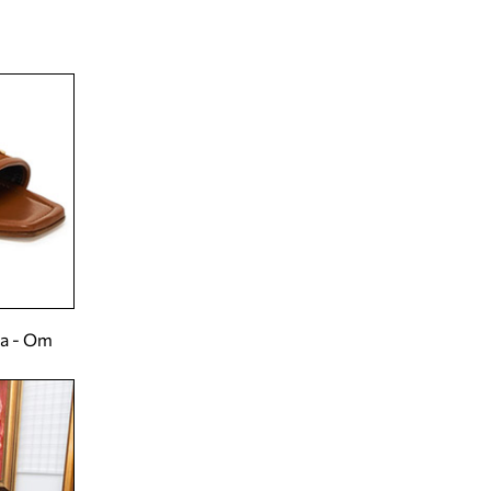
а - От