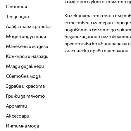
комфорт и уют на тялото пре
Събития
Колекцията от ръчни плетив
Тенденции
естествени материи - предим
Лайфстайл хроника
розовото и бялото до ярките
Модна индустрия
безапелационно наложилите с
препоръчва комбиниране на п
Манекени и модели
класически прави панталони.
Конкурси и награди
Млади дизайнери
Световна мода
Здраве и красота
Грижи за тялото
Аромати
Аксесоари
Интимна мода