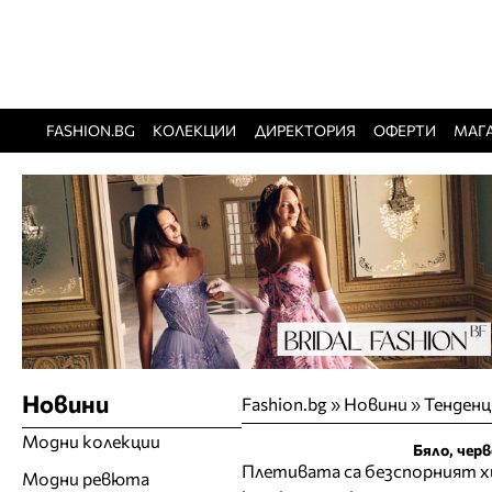
FASHION.BG
КОЛЕКЦИИ
ДИРЕКТОРИЯ
ОФЕРТИ
МАГ
Новини
Fashion.bg
»
Новини
»
Тенденц
Модни колекции
Бяло, чер
Плетивата са безспорният хи
Модни ревюта