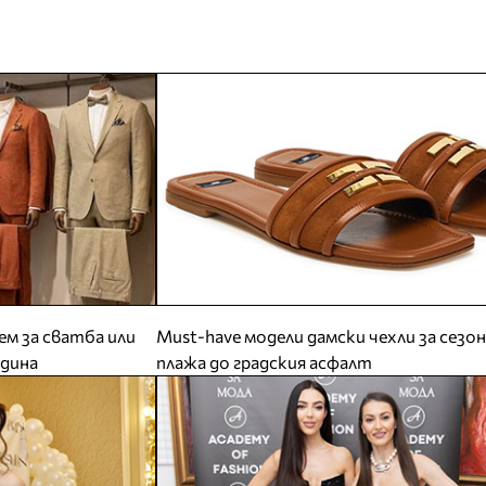
м за сватба или
Must-have модели дамски чехли за сезон
одина
плажа до градския асфалт