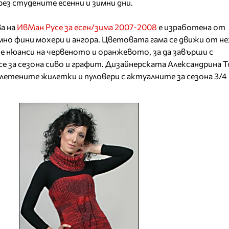
з студените есенни и зимни дни.
а на
ИвМан Русе за есен/зима 2007-2008
е изработена от
но фини мохери и ангора. Цветовата гама се движи от н
 нюанси на червеното и оранжевото, за да завърши с
е за сезона сиво и графит. Дизайнерската Александрина 
летените жилетки и пуловери с актуалните за сезона 3/4 