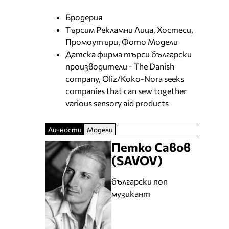
Бродерия
Търсим Рекламни Лица, Хостеси,
Промоутъри, Фото Модели
Датска фирма търси български
производители - The Danish
company, Oliz/Koko-Nora seeks
companies that can sew together
various sensory aid products
Личности
Модели
Петко Савов
(SAVOV)
български поп
музикант