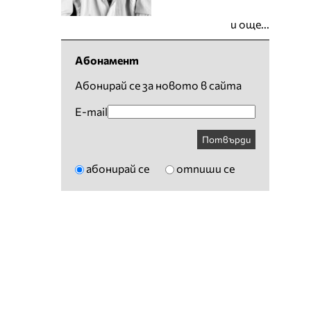
и още...
Абонамент
Абонирай се за новото в сайта
E-mail
Потвърди
абонирай се
отпиши се