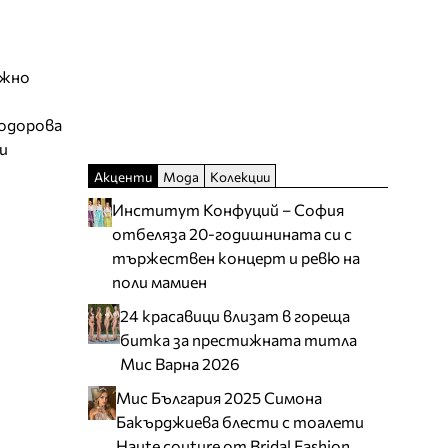
ежно
Тодорова
и
Акценти
Мода
Колекции
Институт Конфуций – София
отбеляза 20-годишнината си с
тържествен концерт и ревю на
поли мамиен
24 красавици влизат в гореща
битка за престижната титла
Мис Варна 2026
Мис България 2025 Симона
Бакърджиева блести с тоалети
Haute couture от Bridal Fashion