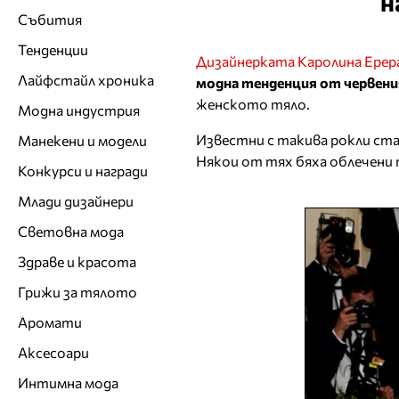
н
Събития
Тенденции
Дизайнерката Каролина Ерер
Лайфстайл хроника
модна тенденция от червени
женското тяло.
Модна индустрия
Известни с такива рокли ст
Манекени и модели
Някои от тях бяха облечени 
Конкурси и награди
Млади дизайнери
Световна мода
Здраве и красота
Грижи за тялото
Аромати
Аксесоари
Интимна мода