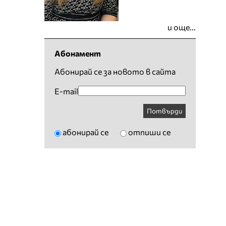
и още...
Абонамент
Абонирай се за новото в сайта
E-mail
Потвърди
абонирай се
отпиши се