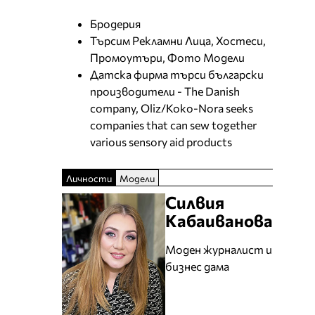
Бродерия
Търсим Рекламни Лица, Хостеси,
Промоутъри, Фото Модели
Датска фирма търси български
производители - The Danish
company, Oliz/Koko-Nora seeks
companies that can sew together
various sensory aid products
Личности
Модели
Силвия
Кабаиванова
Моден журналист и
бизнес дама