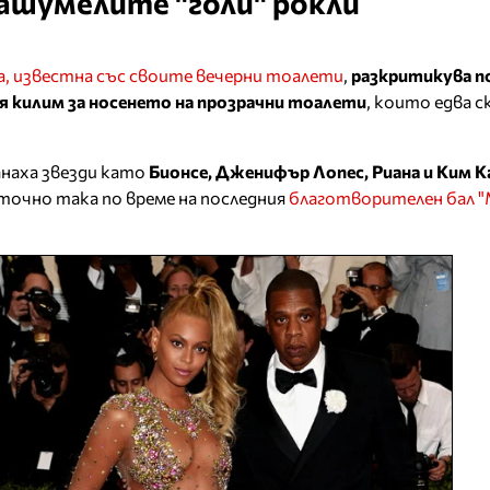
ашумелите "голи" рокли
а, известна със своите вечерни тоалети
,
разкритикува п
я килим за носенето на прозрачни тоалети
, които едва 
анаха звезди като
Бионсе, Дженифър Лопес, Риана и Ким 
точно така по време на последния
благотворителен бал "M