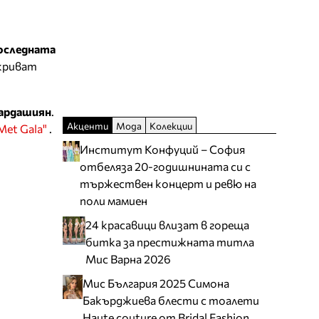
оследната
скриват
Кардашиян
.
Акценти
Мода
Колекции
et Gala"
.
Институт Конфуций – София
отбеляза 20-годишнината си с
тържествен концерт и ревю на
поли мамиен
24 красавици влизат в гореща
битка за престижната титла
Мис Варна 2026
Мис България 2025 Симона
Бакърджиева блести с тоалети
Haute couture от Bridal Fashion