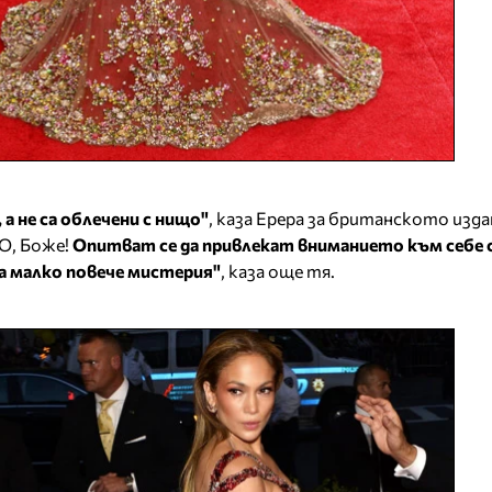
 а не са облечени с нищо"
, каза Ерера за британското изда
 О, Боже!
Опитват се да привлекат вниманието към себе с
а малко повече мистерия"
, каза още тя.