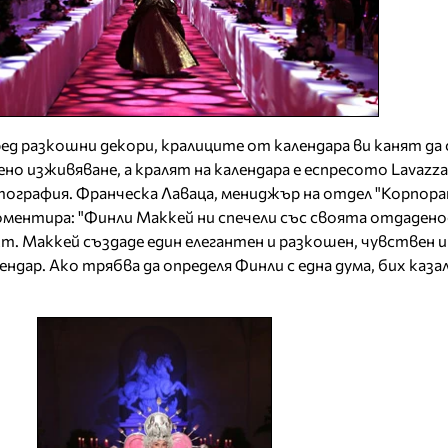
ед разкошни декори, кралиците от календара ви канят да 
но изживяване, а кралят на календара е еспресото Lavazza
тография. Франческа Лаваца, мениджър на отдел "Корпор
коментира: "Финли Маккей ни спечели със своята отдадено
т. Маккей създаде един елегантен и разкошен, чувствен 
ндар. Ако трябва да определя Финли с една дума, бих казал