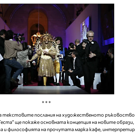
* * *
на текстовите послания на художественото ръковоство
Теста” ще покаже основната концепция на новите образи,
а и философията на прочутата марка кафе, интерпретира