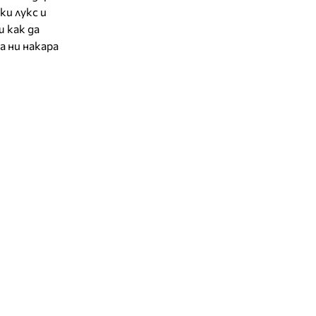
ки лукс и
 как да
а ни накара