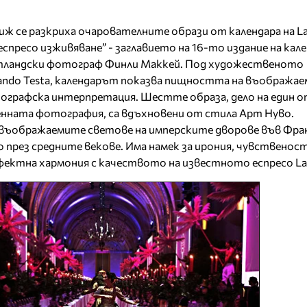
иж се разкриха очарователните образи от календара на La
пресо изживяване” - заглавието на 16-то издание на кале
тландски фотограф Финли Маккей. Под художественото
ando Testa, календарът показва пищността на въображае
ографска интерпретация. Шестте образа, дело на един о
нната фотография, са вдъхновени от стила Арт Нуво.
ъображаемите светове на имперските дворове във Фран
 през средните векове. Има намек за ирония, чувственост
фектна хармония с качеството на известното еспресо La