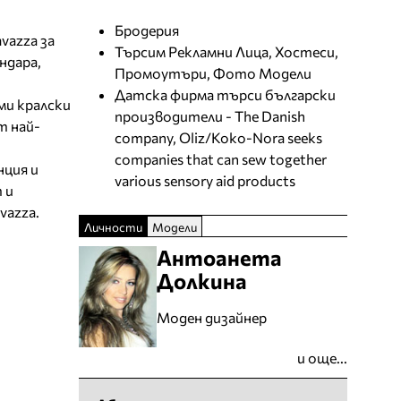
Бродерия
vazza за
Търсим Рекламни Лица, Хостеси,
ндара,
Промоутъри, Фото Модели
Датска фирма търси български
ми кралски
производители - The Danish
т най-
company, Oliz/Koko-Nora seeks
companies that can sew together
ция и
various sensory aid products
 и
vazza.
Личности
Модели
Антоанета
Долкина
Моден дизайнер
и още...