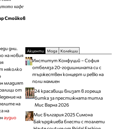
чутото кафе
р Стойков
еди дни.
Акценти
Мода
Колекции
о на новия
Институт Конфуций – София
ря
отбеляза 20-годишнината си с
от няколко
тържествен концерт и ревю на
о
поли мамиен
ан младият
ралици от
24 красавици влизат в гореща
едение на
битка за престижната титла
телите на
Мис Варна 2026
а на
Мис България 2025 Симона
ен
аудио
Бакърджиева блести с тоалети
Haute couture от Bridal Fashion