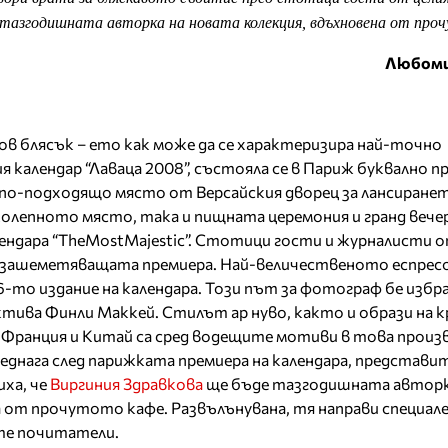
е тазгодишната авторка на новата колекция, вдъхновена от про
Любоми
ков блясък – ето как може да се характеризира най-точно
 календар “Лаваца 2008”, състояла се в Париж буквално пр
и по-подходящо място от Версайския дворец за лансиранет
колепното място, така и пищната церемония и гранд вече
ендара “TheMostMajestic”. Стотици гости и журналисти 
 зашеметяващата премиера. Най-величественото еспрес
6-то издание на календара. Този път за фотограф бе избр
тива Финли Маккей. Стилът ар нуво, както и образи на к
 Франция и Китай са сред водещите мотиви в това произв
днага след парижката премиера на календара, представи
иха, че
Виргиния Здравкова
ще бъде тазгодишната авторк
 от прочутото кафе. Развълънувана, тя направи специал
те почитатели.