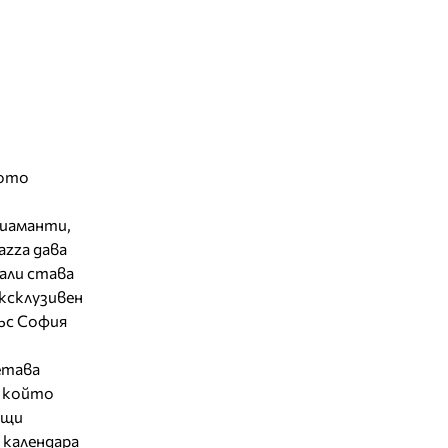
тото
диаманти,
azza дава
али става
ексклузивен
със София
етава
, който
ащи
 календара