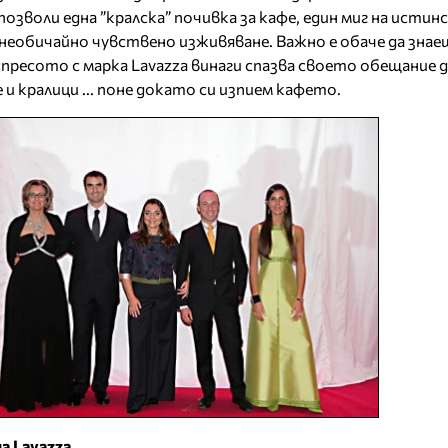
позволи една ”кралска” почивка за кафе, един миг на истинс
необичайно чувствено изживяване. Важно е обаче да знаеш
пресото с марка Lavazza винаги спазва своето обещание д
 и кралици ... поне докато си изпием кафето.
а Lavazza