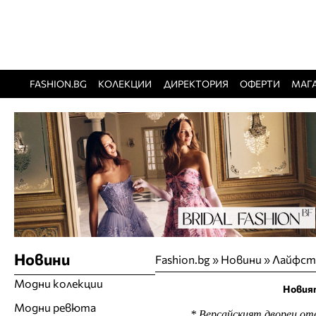
FASHION.BG
КОЛЕКЦИИ
ДИРЕКТОРИЯ
ОФЕРТИ
МАГ
Новини
Fashion.bg
»
Новини
»
Лайфст
Модни колекции
Новият
Модни ревюта
* Версайският дворец от