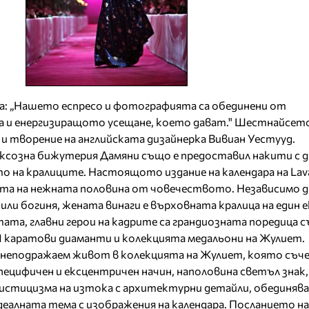
а: „Нашето еспресо и фотографията са обединени от
а и енергизиращото усещане, което дават." Шестнайсе
 и творение на английската дизайнерка Вивиан Уестууд.
уксозна бижутерия Дамяни също е предоставил накити с 
 на кралиците. Настоящото издание на календара на Lav
та на нежната половина от човечеството. Независимо д
или богиня, жената винаги е върховната кралица на един 
тата, главни герои на кадрите са грандиозната поредица 
81 каратови диаманти и колекцията медальони на Жулиет.
неподражаем живот в колекцията на Жулиет, която съч
специфичен и ексцентричен начин, наполовина светъл знак
истицизма на изтока с архитектурни детайли, обединяв
еалната тема с изображения на календара. Посланието на