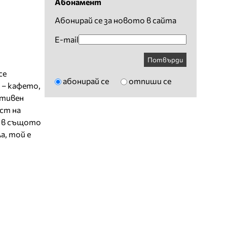
Абонамент
Абонирай се за новото в сайта
E-mail
Потвърди
се
абонирай се
отпиши се
 – кафето,
ативен
ст на
и в същото
а, той е