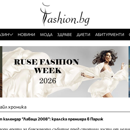
АЗИН
НОВИНИ
МОДА
ЗДРАВЕ
ДИЕТИ
АБИТУРИЕНТИ
айл хроника
 календар “Лаваца 2008”: кралска премиера в Париж
вори врати за бляскавото събитие пред стотици гости от цели