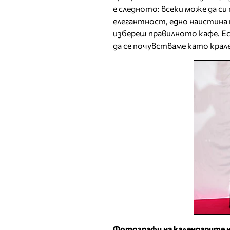
е следното: всеки може да си 
елегантност, едно наистина 
избереш правилното кафе. Ес
да се почувстваме като крале
Фотографи на календарите н