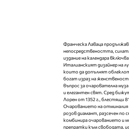
Франческа Лаваца продължав
непосредствеността, силат
издание на календара включва
Италианският дизайнер на л
които да допълнят облеклото
богат израз на женственост
въпрос за очарователна муза 
и елегантен свят. Сред бижу
Лорен от 1352 г., блестящи 
Очарованието на отминалия 
розов диамант, разсечен по 
комбинира очарованието и м
препратки към свободата, ид