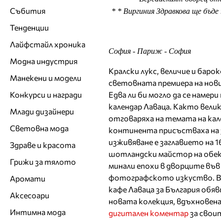
Събития
* * Виргиния Здравкова ще бъд
Тенденции
Лайфстайл хроника
София - Париж - София
Модна индустрия
Кралски лукс, величие и баро
Манекени и модели
световната премиера на новия
Конкурси и награди
Едва ли би могло да се намер
календар Лаваца. Както вели
Млади дизайнери
отговаряха на темата на кал
Световна мода
континента присъстваха на
изживяване е заглавието на 1
Здраве и красота
шотландски майстор на обек
Грижи за тялото
минали епохи в дворците във
фотографското изкуство. Ве
Аромати
кафе Лаваца за България обяв
Аксесоари
новата колекция, вдъхновена
Интимна мода
дигитален коментар
за свои