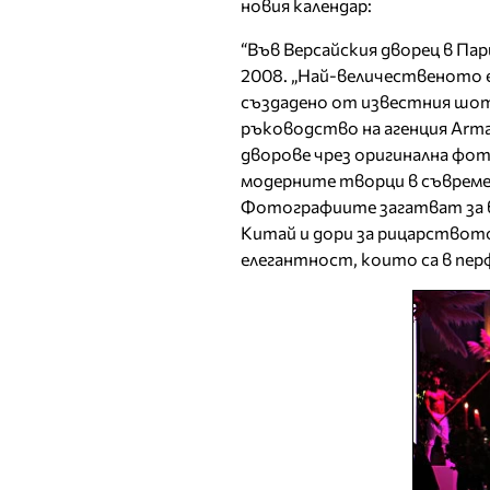
новия календар:
“Във Версайския дворец в Пар
2008. „Най-величественото ес
създадено от известния шо
ръководство на агенция Arm
дворове чрез оригинална фот
модерните творци в съвреме
Фотографиите загатват за в
Китай и дори за рицарството
елегантност, които са в пер