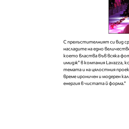
С прелъстителният си вид ср
насладите на едно величестве
което властва във всяка фо
имидж" в компания Lavazza, 
темата и на цялостния проек
време ироничен и модерен кале
енергия в чистата й форма."