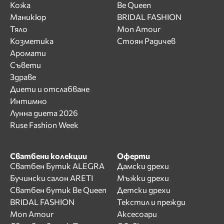
Кожа
Be Queen
Маникюр
BRIDAL FASHION
Тяло
Mon Amour
Козметика
Стоян Радичев
Аромати
Съвети
Здраве
Диети и отслабване
Интимно
Лунна диета 2026
Ruse Fashion Week
Сватбени колекции
Оферти
Сватбен Бутик ALEGRA
Дамски дрехи
Бучински салон ARETI
Мъжки дрехи
Сватбен бутик Be Queen
Детски дрехи
BRIDAL FASHION
Текстил и прежди
Mon Amour
Аксесоари