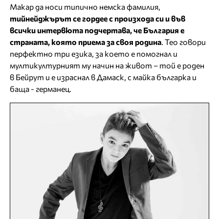
Макар да носи типично немска фамилия,
тийнейджърът се гордее с произхода си и във
всички интервюта подчертава, че България е
страната, която приема за своя родина
. Тео говори
перфектно три езика, за което е помогнал и
мултикултурният му начин на живот – той е роден
в Бейрут и е израснал в Дамаск, с майка българка и
баща - германец.