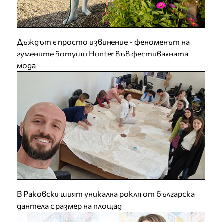
Дъждът е просто извинение - феноменът на
гумените ботуши Hunter във фестивалната
мода
В Раковски шият уникална рокля от българска
дантела с размер на площад