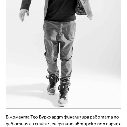
В момента Тео Буркхардт финализира работата по
дебютния си сингъл, енергично авторско поп парче с