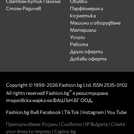
Сватбен бутик Палома
Обувки
Стоян Радичев
Парфюмерия и
козметика
Машини и оборудване
Материали
Услуги
Работа
Други оферти
Добави оферта
Copyright © 1999-2026 Fashion.bg Ltd. ISSN 2535-0102
®
All rights reserved! Fashion.bg
е регистрирана
търговска марка на ФАШЪН.БГ ООД.
Fashion.bg във
Facebook
|
TikTok
|
Instagram
|
You Tube
Препоръчваме:
Розали
|
Словото
|
IP Bulgaria
|
Create
your dress to impress
|
Capino.bg