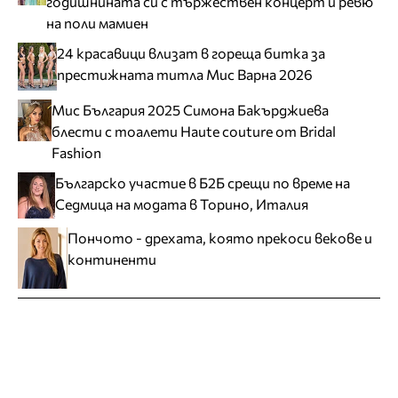
годишнината си с тържествен концерт и ревю
на поли мамиен
24 красавици влизат в гореща битка за
престижната титла Мис Варна 2026
Мис България 2025 Симона Бакърджиева
блести с тоалети Haute couture от Bridal
Fashion
Българско участие в Б2Б срещи по време на
Седмица на модата в Торино, Италия
Пончото - дрехата, която прекоси векове и
континенти