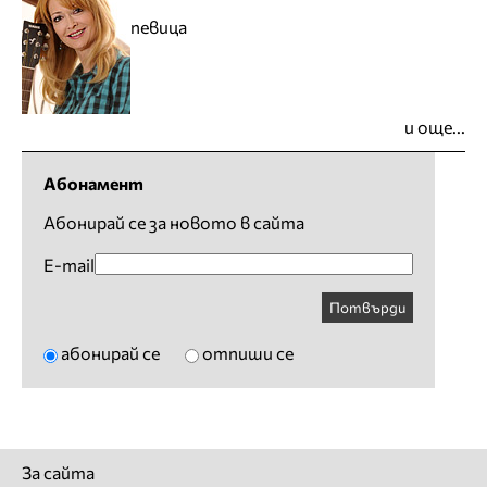
певица
и още...
Абонамент
Абонирай се за новото в сайта
E-mail
Потвърди
абонирай се
отпиши се
За сайта