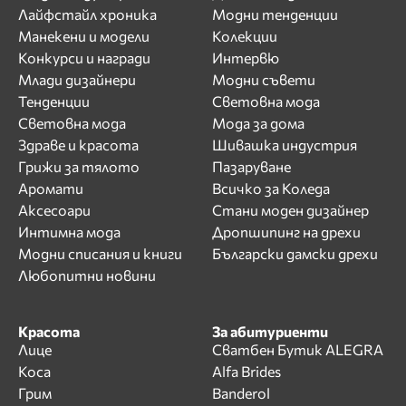
Лайфстайл хроника
Модни тенденции
Манекени и модели
Колекции
Конкурси и награди
Интервю
Млади дизайнери
Модни съвети
Тенденции
Световна мода
Световна мода
Мода за дома
Здраве и красота
Шивашка индустрия
Грижи за тялото
Пазаруване
Аромати
Всичко за Коледа
Аксесоари
Стани моден дизайнер
Интимна мода
Дропшипинг на дрехи
Модни списания и книги
Български дамски дрехи
Любопитни новини
Красота
За абитуриенти
Лице
Сватбен Бутик ALEGRA
Коса
Alfa Brides
Грим
Banderol