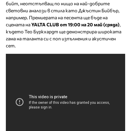
бийт, неотстъпващ по нищо на най-добрите
световни аналози в стила като Джъстин Бийбър,
например. Премиерата на песента ще бъде на
сцената на
YALTA CLUB от 19:00 на 20 май (сряда)
,
където Тео Буркхардт ще демонстрира широката
гама на таланта си с поп изпълнения и акустичен
сет.