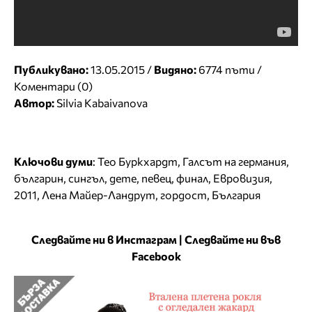
Публикувано:
13.05.2015 /
Видяно:
6774 пъти /
Коментари (0)
Автор:
Silvia Kabaivanova
Ключови думи
:
Тео Буркхардт
,
Галсът на германия
,
българин
,
сингъл
,
дете
,
певец
,
финал
,
Евровизия
,
2011
,
Лена Майер-Ландрут
,
гордост
,
България
Следвайте ни в Инстаграм
|
Следвайте ни във
Facebook