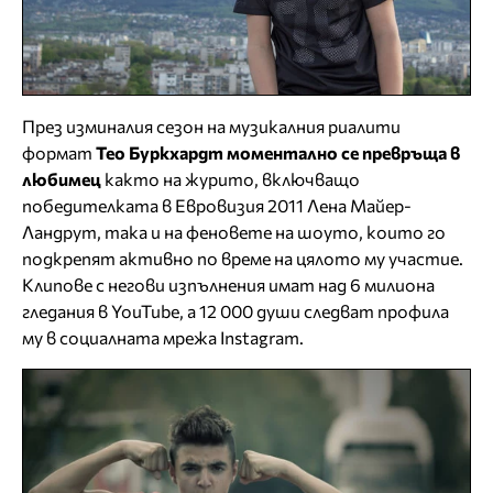
През изминалия сезон на музикалния риалити
формат
Тео Буркхардт моментално се превръща в
любимец
както на журито, включващо
победителката в Евровизия 2011 Лена Майер-
Ландрут, така и на феновете на шоуто, които го
подкрепят активно по време на цялото му участие.
Kлипове с негови изпълнения имат над 6 милиона
гледания в YouTube, а 12 000 души следват профила
му в социалната мрежа Instagram.