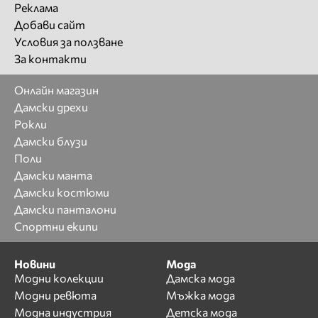
Реклама
Добави сайт
Условия за ползване
За контакти
Онлайн магазин
Дамски дрехи
Рокли
Дамски блузи
Поли
Дамски манта
Дамски костюми
Дамски панталони
Спортни екипи
Новини
Мода
Модни колекции
Дамска мода
Модни ревюта
Мъжка мода
Модна индустрия
Детска мода