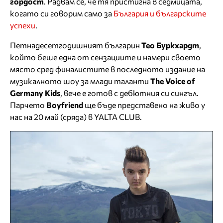
гордост
. Радвам се, че тя пристигна в седмицата,
когато си говорим само за
България и българските
успехи
.
Петнадесетгодишният българин
Тео Буркхардт
,
който беше една от сензациите и намери своето
място сред финалистите в последното издание на
музикалното шоу за млади таланти
The Voice of
Germany Kids
, вече е готов с дебютния си сингъл.
Парчето
Boyfriend
ще бъде представено на живо у
нас на 20 май (сряда) в YALTA CLUB.