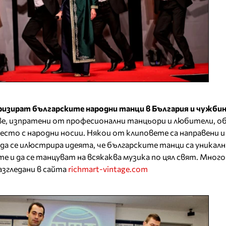
яризират българските народни танци в България и чужби
ве, изпратени от професионални танцьори и любители, об
есто с народни носии. Някои от клиповете са направени и
за да се илюстрира идеята, че българските танци са уникалн
е и да се танцуват на всякаква музика по цял свят. Мног
згледани в сайта
richmart-vintage.com