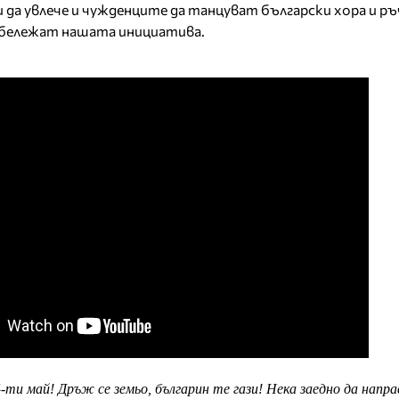
 да увлече и чужденците да танцуват български хора и ръ
абележат нашата инициатива.
-ти май! Дръж се земьо, българин те гази! Нека заедно да напр