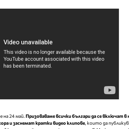
 на 24 май.
Призоваваме всички българи да се включат в 
ора и заснемат кратки видео клипове
, които да публику