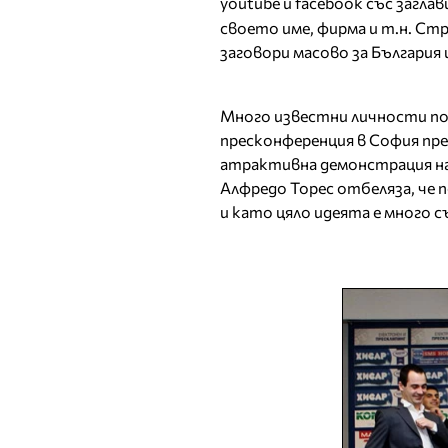
youtube и facebook със заглави
своето име, фирма и т.н. Ст
заговори масово за България
Много известни личности по
пресконференция в София пр
атрактивна демонстрация на 
Алфредо Торес отбеляза, че 
и като цяло идеята е много 