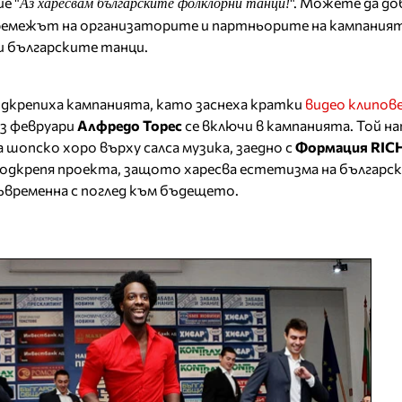
е "
". Можете да д
Аз харесвам българските фолклорни танци!
ремежът на организаторите и партньорите на кампанията
 и българските танци.
дкрепиха кампанията, като заснеха кратки
видео клипов
ез февруари
Алфредо Торес
се включи в кампанията. Той н
шопско хоро върху салса музика, заедно с
Формация RI
подкрепя проекта, защото харесва естетизма на българс
съвременна с поглед към бъдещето.