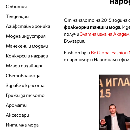
народ
Събития
Тенденции
От началото на 2015 година 
Лайфстайл хроника
фолклорни танци и мода
. И
получи
Златна игла на Академ
Модна индустрия
България.
Манекени и модели
Fashion.bg и
Be Global Fashion
Конкурси и награди
е партньор и Национален фол
Млади дизайнери
Световна мода
Здраве и красота
Грижи за тялото
Аромати
Аксесоари
Интимна мода