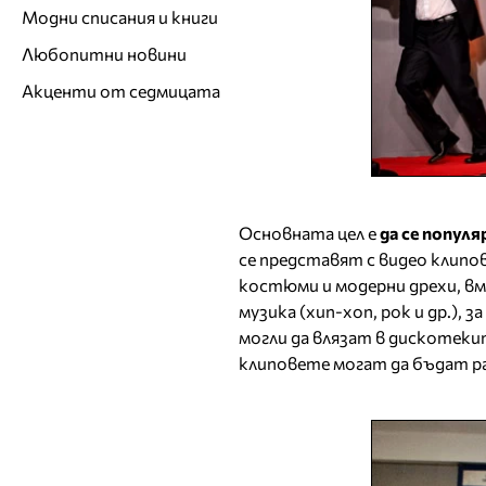
Модни списания и книги
Любопитни новини
Акценти от седмицата
Основната цел е
да се попул
се представят с видео клипо
костюми и модерни дрехи, вм
музика (хип-хоп, рок и др.), 
могли да влязат в дискотекит
клиповете могат да бъдат ра