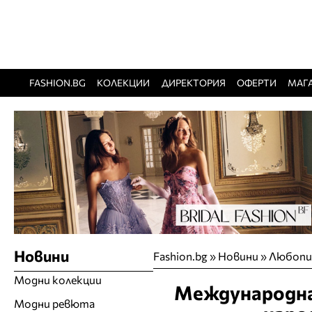
FASHION.BG
КОЛЕКЦИИ
ДИРЕКТОРИЯ
ОФЕРТИ
МАГ
Новини
Fashion.bg
»
Новини
»
Любопи
Модни колекции
Международна
Модни ревюта