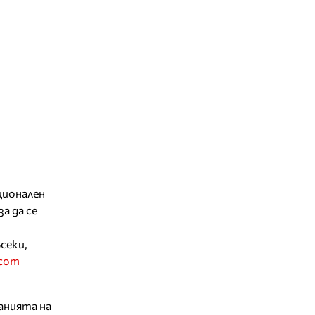
ционален
а да се
всеки,
.com
ланията на