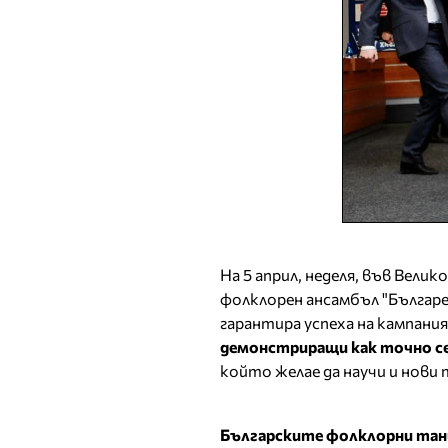
На 5 април, неделя, във Вели
фолклорен ансамбъл "Българе"
гарантира успеха на кампани
демонстриращи как точно се
който желае да научи и нови
Българските фолклорни танц