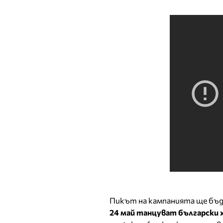
Пикът на кампанията ще бъде
24 май танцуват български х