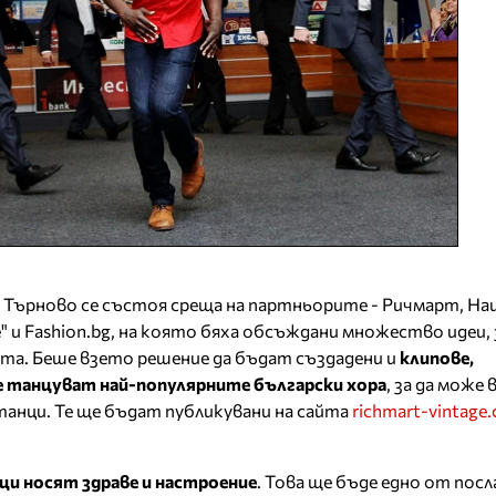
ко Търново се състоя среща на партньорите - Ричмарт, На
 и Fashion.bg, на която бяха обсъждани множество идеи, з
ята. Беше взето решение да бъдат създадени и
клипове,
 танцуват най-популярните български хора
, за да може 
 танци. Те ще бъдат публикувани на сайта
richmart-vintage
и носят здраве и настроение
. Това ще бъде едно от пос