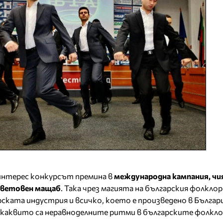
интерес конкурсът премина в
международна кампания, чи
 световен мащаб
. Така чрез магията на българския фолкло
рската индустрия и всичко, което е произведено в Българ
 каквито са неравноделните ритми в българските фолкло