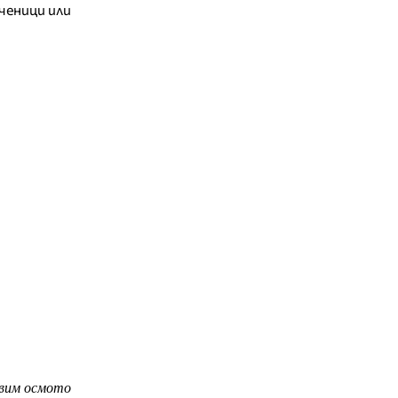
ченици или
авим осмото