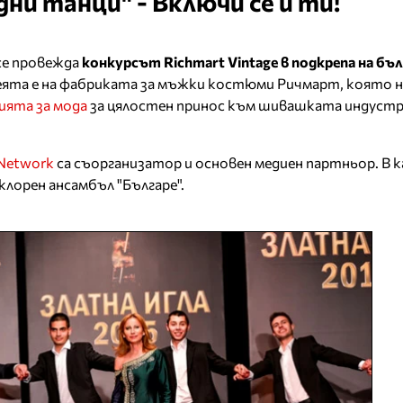
ни танци" - Включи се и ти!
се провежда
конкурсът Richmart Vintage в подкрепа на бъ
деята е на фабриката за мъжки костюми Ричмарт, която 
ията за мода
за цялостен принос към шивашката индустр
 Network
са съорганизатор и основен медиен партньор. В 
клорен ансамбъл "Българе".