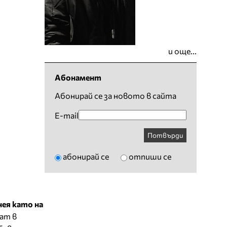
и още...
Абонамент
Абонирай се за новото в сайта
E-mail
Потвърди
абонирай се
отпиши се
нея като на
ват в