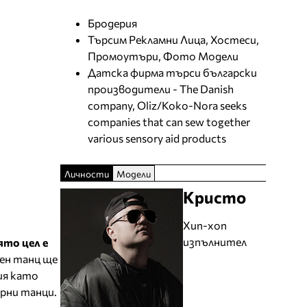
Бродерия
Търсим Рекламни Лица, Хостеси,
Промоутъри, Фото Модели
Датска фирма търси български
производители - The Danish
company, Oliz/Koko-Nora seeks
companies that can sew together
various sensory aid products
Личности
Модели
Кристо
Хип-хоп
изпълнител
ято цел е
рен танц ще
ия като
рни танци.