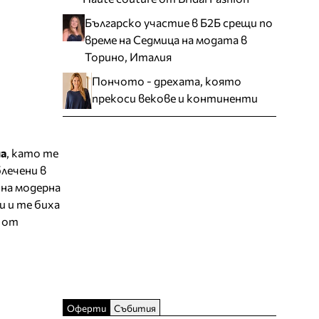
Българско участие в Б2Б срещи по
време на Седмица на модата в
Торино, Италия
Пончото - дрехата, която
прекоси векове и континенти
на
, като те
лечени в
 на модерна
и и те биха
о от
Оферти
Събития