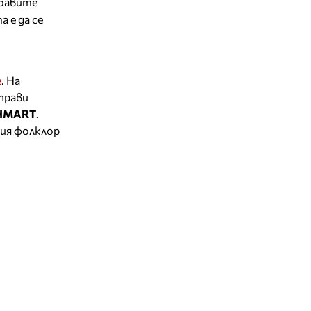
обавите
 е да се
е
. На
аправи
CHMART
.
кия фолклор