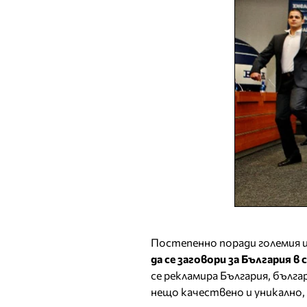
Постепенно поради големия 
да се заговори за България в
се рекламира България, бълга
нещо качествено и уникално,