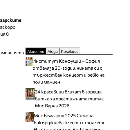
лгарските
наскоро
ия в
Акценти
Мода
Колекции
кампанията
Институт Конфуций – София
отбеляза 20-годишнината си с
тържествен концерт и ревю на
поли мамиен
24 красавици влизат в гореща
битка за престижната титла
Мис Варна 2026
Мис България 2025 Симона
Бакърджиева блести с тоалети
Haute couture от Bridal Fashion